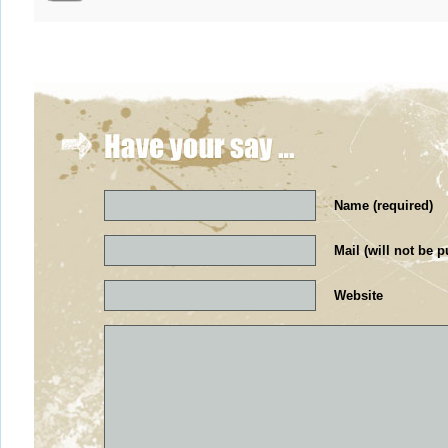
Name (required)
Mail (will not be p
Website