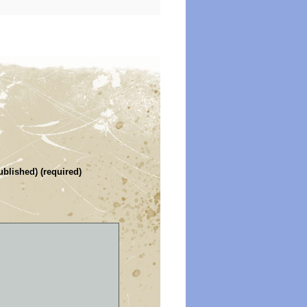
ublished) (required)