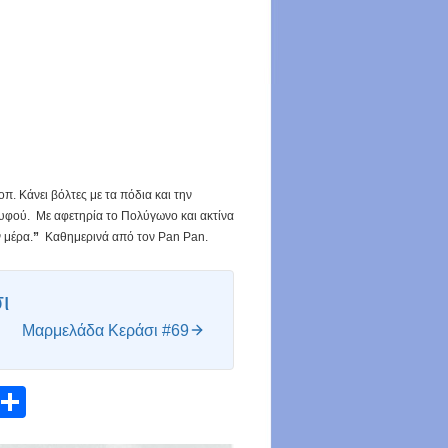
π. Κάνει βόλτες με τα πόδια και την
ουφού. Με αφετηρία το Πολύγωνο και ακτίνα
 μέρα.
”
Καθημερινά από τον Pan Pan.
ι
Μαρμελάδα Κεράσι #69
atsApp
Email
Share