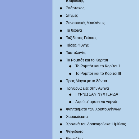
Επιβίωσης
Σπάρτακος
Στιγμές
Συνοικιακές Μπαλάντες
Τα θερινά
Ταξίδι στις Γεύσεις
Τάσεις Φυγής
Ταυτολογίες
Το Ρομπότ και το Κορίτσι
Το Ρομπότ και το Κορίτσι 1
Το Ρομπότ και το Κορίτσι III
Τρεις Μάγοι με τα δόντια
Τριγυρνώ μες στην Αθήνα
ΓΥΡΝΩ ΣΑΝ ΝΥΧΤΕΡΙΔΑ
Αφού μ’ αρέσει να γυρνώ
Φαντάσματα των Χριστουγέννων
Χαρακώματα
Χρονικά του Δρακοφοίνικα: Ημίθεος
Ψηφιδωτό