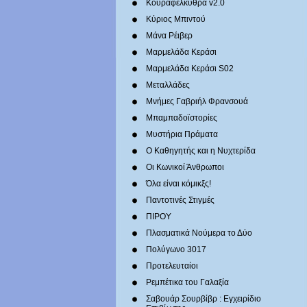
Κουραφέλκυθρα v2.0
Κύριος Μπιντού
Μάνα Ρέιβερ
Μαρμελάδα Κεράσι
Μαρμελάδα Κεράσι S02
Μεταλλάδες
Mνήμες Γαβριήλ Φρανσουά
Μπαμπαδοϊστορίες
Μυστήρια Πράματα
Ο Καθηγητής και η Νυχτερίδα
Οι Κωνικοί Άνθρωποι
Όλα είναι κόμικξς!
Παντοτινές Στιγμές
ΠΙΡΟΥ
Πλασματικά Νούμερα το Δύο
Πολύγωνο 3017
Προτελευταίοι
Ρεμπέτικα του Γαλαξία
Σαβουάρ Σουρβίβρ : Εγχειρίδιο