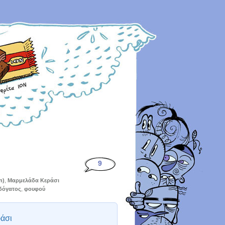
9
n)
,
Μαρμελάδα Κεράσι
δόγατος
,
φουφού
άσι