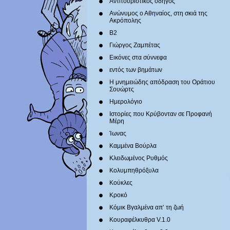
Αντιτουριστικός οδηγός
Ανώνυμος ο Αθηναίος, στη σκιά της
Ακρόπολης
Β2
Γιώργος Ζαμπέτας
Εικόνες στα σύννεφα
εντός των βημάτων
Η μνημειώδης απόδραση του Οράτιου
Σουώρτς
Ημερολόγιο
Ιστορίες που Κρύβονταν σε Προφανή
Μέρη
Ίωνας
Καμμένα Βούρλα
Κλειδωμένος Ρυθμός
Κολυμπηθρόξυλα
Κούκλες
Κροκό
Κόμικ Βγαλμένα απ’ τη ζωή
Κουραφέλκυθρα V.1.0