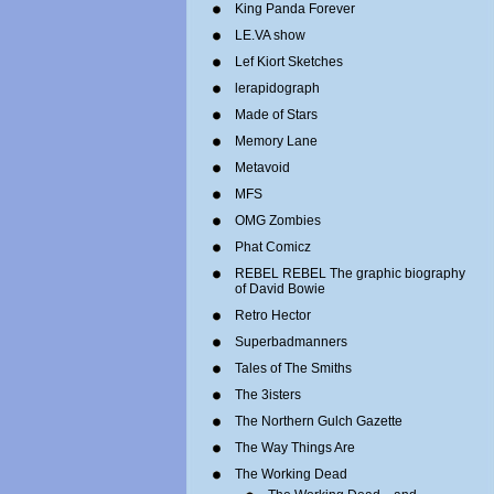
King Panda Forever
LE.VA show
Lef Kiort Sketches
lerapidograph
Made of Stars
Memory Lane
Metavoid
MFS
OMG Zombies
Phat Comicz
REBEL REBEL The graphic biography
of David Bowie
Retro Hector
Superbadmanners
Tales of The Smiths
The 3isters
The Northern Gulch Gazette
The Way Things Are
The Working Dead