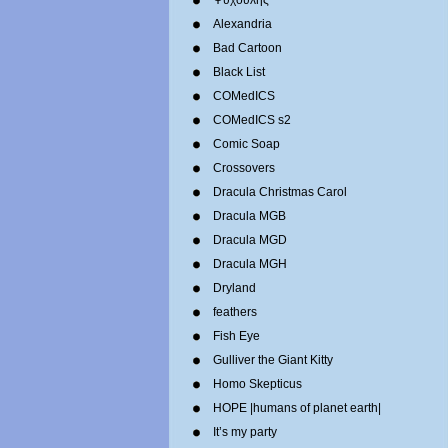
Ψυχούλης
Alexandria
Bad Cartoon
Black List
COMedICS
COMedICS s2
Comic Soap
Crossovers
Dracula Christmas Carol
Dracula MGB
Dracula MGD
Dracula MGH
Dryland
feathers
Fish Eye
Gulliver the Giant Kitty
Homo Skepticus
HOPE |humans of planet earth|
It’s my party