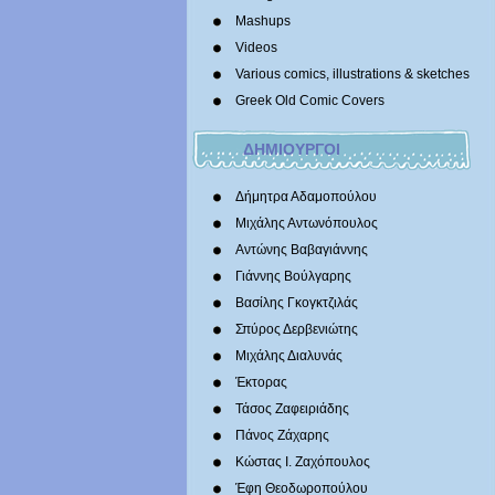
Mashups
Videos
Various comics, illustrations & sketches
Greek Old Comic Covers
ΔΗΜΙΟΥΡΓΟΙ
Δήμητρα Αδαμοπούλου
Μιχάλης Αντωνόπουλος
Αντώνης Βαβαγιάννης
Γιάννης Βούλγαρης
Βασίλης Γκογκτζιλάς
Σπύρος Δερβενιώτης
Mιχάλης Διαλυνάς
Έκτορας
Τάσος Ζαφειριάδης
Πάνος Ζάχαρης
Κώστας Ι. Ζαχόπουλoς
Έφη Θεοδωροπούλου