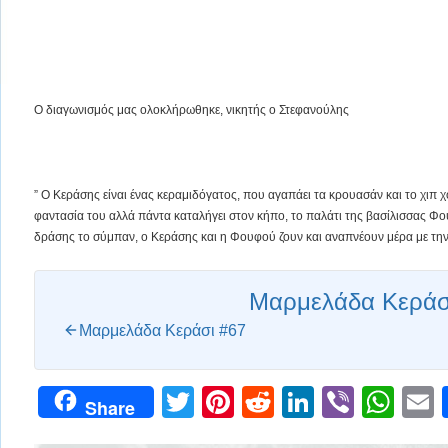
Ο διαγωνισμός μας ολοκλήρωθηκε, νικητής ο Στεφανούλης
” Ο Κεράσης είναι ένας κεραμιδόγατος, που αγαπάει τα κρουασάν και το χιπ χο
φαντασία του αλλά πάντα καταλήγει στον κήπο, το παλάτι της βασίλισσας Φ
δράσης το σύμπαν, ο Κεράσης και η Φουφού ζουν και αναπνέουν μέρα με την
Μαρμελάδα Κεράσ
Μαρμελάδα Κεράσι #67
Twitter
Pinterest
Reddit
LinkedIn
Viber
Wh
Share