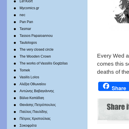
Lef Kiort
Mycomics.gr
nec
Pan Pan
Tasmar
Tassos Papaioannou
Tautologos
The very closed circle
Every Wed an
The Wooden Crown
comes this se
The works of Vassilis Gogtzilas
Tomek
deaths of the
Vasilis Lolos
Αλέξια Οθωναίου
Share
Αντώνης Βαβαγιάννης
Βάλια Καπάδαη
Θανάσης Πετρόπουλος
Παύλος Παυλίδης
Πέτρος Χριστούλιας
Σοκοφρέτα