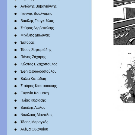
Αντώνης Βαβαγιάννης
Γιάννης Βούλγαρης
Βασίλης Γκογκτζιλάς
Σπύρος Δερβενιώτης
Mιχάλης Διαλυνάς
Έκτορας
Τάσος Ζαφειριάδης
Πάνος Ζάχαρης
Κώστας Ι. Ζαχόπουλoς
Έφη Θεοδωροπούλου
Βάλια Καπάδαη
Σταύρος Κιουτσιούκης
Ευγενία Κουμάκη
Ηλίας Κυριαζής
Βασίλης Λώλος
Νικόλαος Μαντέλος
Τάσος Μαραγκός
Αλέξια Οθωναίου