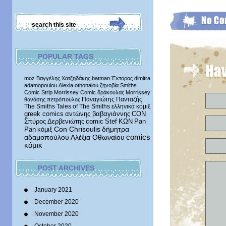
POPULAR TAGS
moz
Βαγγέλης Χατζηδάκης
batman
Έκτορας
dimitra
adamopoulou
Alexia othonaiou
ζηνοβία
Smiths
Comic Strip
Morrissey Comic
δράκουλας
Morrissey
Παναγιώτης Πανταζής
θανάσης πετρόπουλος
The Smiths
Tales of The Smiths
ελληνικά κόμιξ
greek comics
αντώνης βαβαγιάννης
CON
Σπύρος Δερβενιώτης
comic
Stef
ΚΩΝ
Pan
δήμητρα
Pan
κόμιξ
Con Chrisoulis
αδαμοπούλου
Αλέξια Οθωναίου
comics
κόμικ
POST ARCHIVES
January 2021
December 2020
November 2020