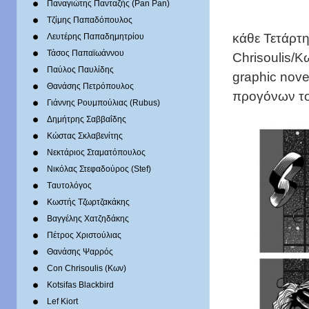
Παναγιώτης Πανταζής (Pan Pan)
Τζίμης Παπαδόπουλος
κάθε Τετάρτη
Λευτέρης Παπαδημητρίου
Τάσος Παπαϊωάννου
Chrisoulis/Κ
Παύλος Παυλίδης
graphic nove
Θανάσης Πετρόπουλος
προγόνων το
Γιάννης Ρουμπούλιας (Rubus)
Δημήτρης Σαββαΐδης
Κώστας Σκλαβενίτης
Νεκτάριος Σταματόπουλος
Νικόλας Στεφαδούρος (Stef)
Tαυτολόγος
Κωστής Τζωρτζακάκης
Βαγγέλης Χατζηδάκης
Πέτρος Χριστούλιας
Θανάσης Ψαρρός
Con Chrisoulis (Κων)
Kotsifas Blackbird
Lef Kiort