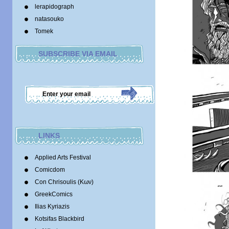
lerapidograph
natasouko
Tomek
SUBSCRIBE VIA EMAIL
LINKS
Applied Arts Festival
Comicdom
Con Chrisoulis (Κων)
GreekComics
Ilias Kyriazis
Kotsifas Blackbird