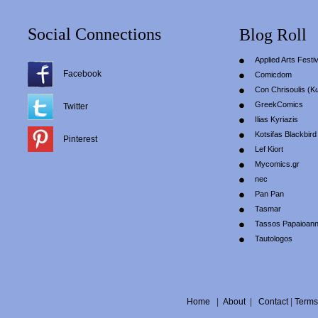
Social Connections
Blog Roll
Applied Arts Festiv
Facebook
Comicdom
Con Chrisoulis (Κ
GreekComics
Twitter
Ilias Kyriazis
Kotsifas Blackbird
Pinterest
Lef Kiort
Mycomics.gr
nec
Pan Pan
Tasmar
Tassos Papaioan
Tautologos
Home
|
About
|
Contact
|
Terms