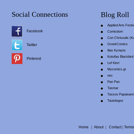
Social Connections
Blog Roll
Applied Arts Festiv
Facebook
Comicdom
Con Chrisoulis (Κ
GreekComics
Twitter
Ilias Kyriazis
Kotsifas Blackbird
Pinterest
Lef Kiort
Mycomics.gr
nec
Pan Pan
Tasmar
Tassos Papaioan
Tautologos
Home
|
About
|
Contact
|
Terms