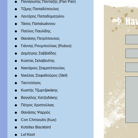
Παναγιώτης Πανταζής (Pan Pan)
Τζίμης Παπαδόπουλος
Λευτέρης Παπαδημητρίου
Τάσος Παπαϊωάννου
Παύλος Παυλίδης
Θανάσης Πετρόπουλος
Γιάννης Ρουμπούλιας (Rubus)
Δημήτρης Σαββαΐδης
Κώστας Σκλαβενίτης
Νεκτάριος Σταματόπουλος
Νικόλας Στεφαδούρος (Stef)
Tαυτολόγος
Κωστής Τζωρτζακάκης
Βαγγέλης Χατζηδάκης
Πέτρος Χριστούλιας
Θανάσης Ψαρρός
Con Chrisoulis (Κων)
Kotsifas Blackbird
Lef Kiort