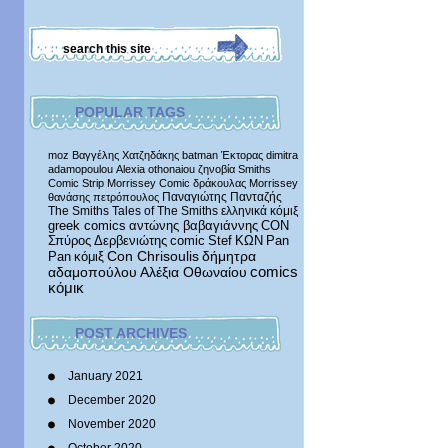
POPULAR TAGS
moz
Βαγγέλης Χατζηδάκης
batman
Έκτορας
dimitra
adamopoulou
Alexia othonaiou
ζηνοβία
Smiths
Comic Strip
Morrissey Comic
δράκουλας
Morrissey
Παναγιώτης Πανταζής
θανάσης πετρόπουλος
The Smiths
Tales of The Smiths
ελληνικά κόμιξ
greek comics
αντώνης βαβαγιάννης
CON
Σπύρος Δερβενιώτης
comic
Stef
ΚΩΝ
Pan
δήμητρα
Pan
κόμιξ
Con Chrisoulis
αδαμοπούλου
Αλέξια Οθωναίου
comics
κόμικ
POST ARCHIVES
January 2021
December 2020
November 2020