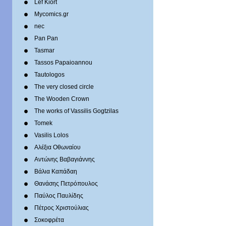
Lef Kiort
Mycomics.gr
nec
Pan Pan
Tasmar
Tassos Papaioannou
Tautologos
The very closed circle
The Wooden Crown
The works of Vassilis Gogtzilas
Tomek
Vasilis Lolos
Αλέξια Οθωναίου
Αντώνης Βαβαγιάννης
Βάλια Καπάδαη
Θανάσης Πετρόπουλος
Παύλος Παυλίδης
Πέτρος Χριστούλιας
Σοκοφρέτα