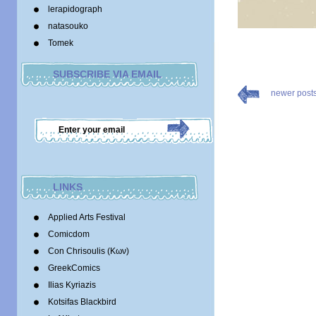
lerapidograph
natasouko
Tomek
SUBSCRIBE VIA EMAIL
newer post
LINKS
Applied Arts Festival
Comicdom
Con Chrisoulis (Κων)
GreekComics
Ilias Kyriazis
Kotsifas Blackbird