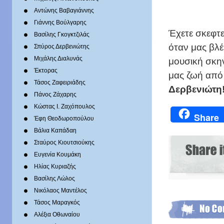
Αντώνης Βαβαγιάννης
Γιάννης Βούλγαρης
Έχετε σκεφτε
Βασίλης Γκογκτζιλάς
όταν μας βλέ
Σπύρος Δερβενιώτης
Mιχάλης Διαλυνάς
μουσική σκην
Έκτορας
μας ζωή από 
Τάσος Ζαφειριάδης
Δερβενιώτη
Πάνος Ζάχαρης
Κώστας Ι. Ζαχόπουλoς
Share
Έφη Θεοδωροπούλου
Βάλια Καπάδαη
Σταύρος Κιουτσιούκης
Ευγενία Κουμάκη
Ηλίας Κυριαζής
Βασίλης Λώλος
Νικόλαος Μαντέλος
Τάσος Μαραγκός
Αλέξια Οθωναίου