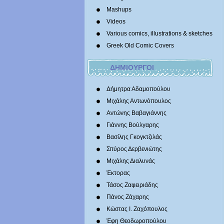
Mashups
Videos
Various comics, illustrations & sketches
Greek Old Comic Covers
ΔΗΜΙΟΥΡΓΟΙ
Δήμητρα Αδαμοπούλου
Μιχάλης Αντωνόπουλος
Αντώνης Βαβαγιάννης
Γιάννης Βούλγαρης
Βασίλης Γκογκτζιλάς
Σπύρος Δερβενιώτης
Mιχάλης Διαλυνάς
Έκτορας
Τάσος Ζαφειριάδης
Πάνος Ζάχαρης
Κώστας Ι. Ζαχόπουλoς
Έφη Θεοδωροπούλου