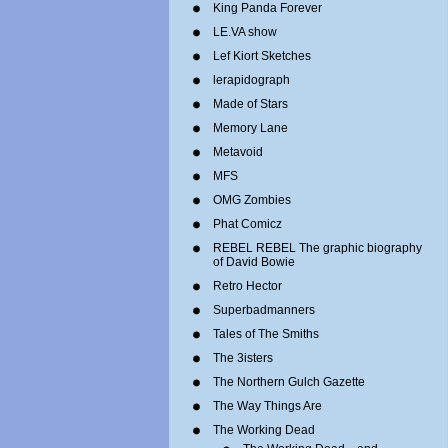
King Panda Forever
LE.VA show
Lef Kiort Sketches
lerapidograph
Made of Stars
Memory Lane
Metavoid
MFS
OMG Zombies
Phat Comicz
REBEL REBEL The graphic biography
of David Bowie
Retro Hector
Superbadmanners
Tales of The Smiths
The 3isters
The Northern Gulch Gazette
The Way Things Are
The Working Dead