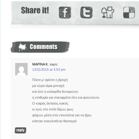
ΜΑΡΙΝΑ Κ.
says:
13/11/2015 at 4:53 pm
Πόσο μ’ αρέσει η βροχή
μα τώρα είμαι μοναχή
και όσο η καταιγίδα δυναμώνει
η επιθυμία για σοκοφρέτα όλο και φουντώνει.
Ο καιρός άστατος κακός
κι εγώ στο σπίτι δίχως φως
ψάχνω μέσα στα ντουλάπια για να βρω
κάποιο σοκολατένιο θησαυρό