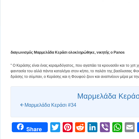
διαγωνισμός Μαρμελάδα Κεράσι ολοκληρώθηκε, νικητής ο Panos
” Ο Κεράσης είναι ένας κεραμιδόγατος, που αγαπάει τα κρουασάν και το χιπ χο
φαντασία του αλλά πάντα καταλήγει στον κήπο, το παλάτι της βασίλισσας Φ
δράσης το σύμπαν, ο Κεράσης και η Φουφού ζουν και αναπνέουν μέρα με την
Μαρμελάδα Κεράσ
Μαρμελάδα Κεράσι #34
Twitter
Pinterest
Reddit
LinkedIn
Viber
Wh
Share