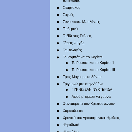
Επιβίωσης
Σπάρτακος
Στιγμές
Συνοικιακές Μπαλάντες
Τα θερινά
Ταξίδι στις Γεύσεις
Τάσεις Φυγής
Ταυτολογίες
Το Ρομπότ και το Κορίτσι
Το Ρομπότ και το Κορίτσι 1
Το Ρομπότ και το Κορίτσι III
Τρεις Μάγοι με τα δόντια
Τριγυρνώ μες στην Αθήνα
ΓΥΡΝΩ ΣΑΝ ΝΥΧΤΕΡΙΔΑ
Αφού μ’ αρέσει να γυρνώ
Φαντάσματα των Χριστουγέννων
Χαρακώματα
Χρονικά του Δρακοφοίνικα: Ημίθεος
Ψηφιδωτό