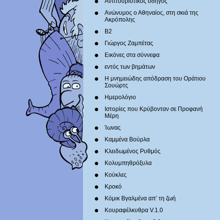
Αντιτουριστικός οδηγός
Ανώνυμος ο Αθηναίος, στη σκιά της
Ακρόπολης
Β2
Γιώργος Ζαμπέτας
Εικόνες στα σύννεφα
εντός των βημάτων
Η μνημειώδης απόδραση του Οράτιου
Σουώρτς
Ημερολόγιο
Ιστορίες που Κρύβονταν σε Προφανή
Μέρη
Ίωνας
Καμμένα Βούρλα
Κλειδωμένος Ρυθμός
Κολυμπηθρόξυλα
Κούκλες
Κροκό
Κόμικ Βγαλμένα απ’ τη ζωή
Κουραφέλκυθρα V.1.0