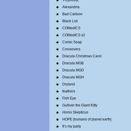
Ψυχούλης
Alexandria
Bad Cartoon
Black List
COMedICS
COMedICS s2
Comic Soap
Crossovers
Dracula Christmas Carol
Dracula MGB
Dracula MGD
Dracula MGH
Dryland
feathers
Fish Eye
Gulliver the Giant Kitty
Homo Skepticus
HOPE |humans of planet earth|
It’s my party