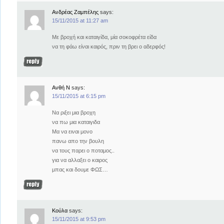
Ανδρέας Ζαμπέλης
says:
15/11/2015 at 11:27 am
Με βροχή και καταιγίδα, μία σοκοφρέτα είδα
να τη φάω είναι καιρός, πριν τη βρει ο αδερφός!
Ανθή Ν
says:
15/11/2015 at 6:15 pm
Να ριξει μια βροχη
να πω μια καταιγιδα
Μα να ειναι μονο
πανω απο την βουλη
να τους παρει ο ποταμος..
για να αλλαξει ο καιρος
μπας και δουμε ΦΩΣ…
Κούλα
says:
15/11/2015 at 9:53 pm