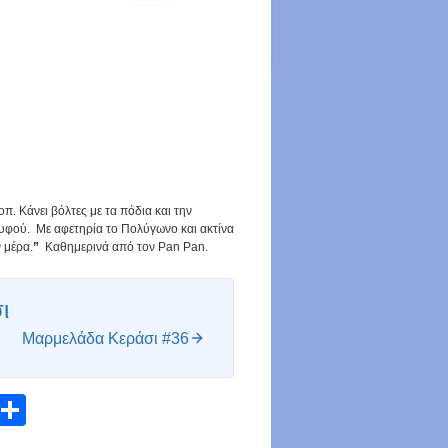
π. Κάνει βόλτες με τα πόδια και την
ουφού. Με αφετηρία το Πολύγωνο και ακτίνα
 μέρα.
”
Καθημερινά από τον Pan Pan.
ι
Μαρμελάδα Κεράσι #36
atsApp
Email
Share