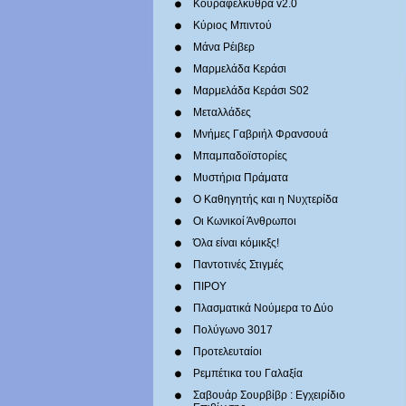
Κουραφέλκυθρα v2.0
Κύριος Μπιντού
Μάνα Ρέιβερ
Μαρμελάδα Κεράσι
Μαρμελάδα Κεράσι S02
Μεταλλάδες
Mνήμες Γαβριήλ Φρανσουά
Μπαμπαδοϊστορίες
Μυστήρια Πράματα
Ο Καθηγητής και η Νυχτερίδα
Οι Κωνικοί Άνθρωποι
Όλα είναι κόμικξς!
Παντοτινές Στιγμές
ΠΙΡΟΥ
Πλασματικά Νούμερα το Δύο
Πολύγωνο 3017
Προτελευταίοι
Ρεμπέτικα του Γαλαξία
Σαβουάρ Σουρβίβρ : Εγχειρίδιο