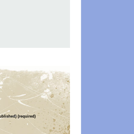
ublished) (required)