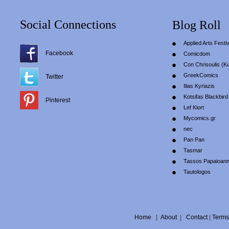
Social Connections
Blog Roll
Applied Arts Festiv
Facebook
Comicdom
Con Chrisoulis (Κ
GreekComics
Twitter
Ilias Kyriazis
Kotsifas Blackbird
Pinterest
Lef Kiort
Mycomics.gr
nec
Pan Pan
Tasmar
Tassos Papaioan
Tautologos
Home
|
About
|
Contact
|
Terms