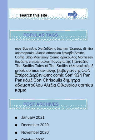
POPULAR TAGS
moz
Βαγγέλης Χατζηδάκης
batman
Έκτορας
dimitra
adamopoulou
Alexia othonaiou
ζηνοβία
Smiths
Comic Strip
Morrissey Comic
δράκουλας
Morrissey
Παναγιώτης Πανταζής
θανάσης πετρόπουλος
The Smiths
Tales of The Smiths
ελληνικά κόμιξ
greek comics
αντώνης βαβαγιάννης
CON
Σπύρος Δερβενιώτης
comic
Stef
ΚΩΝ
Pan
δήμητρα
Pan
κόμιξ
Con Chrisoulis
αδαμοπούλου
Αλέξια Οθωναίου
comics
κόμικ
POST ARCHIVES
January 2021
December 2020
November 2020