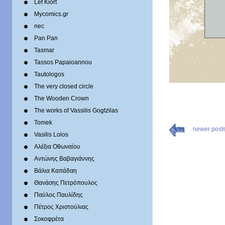
Lef Kiort
Mycomics.gr
nec
Pan Pan
Tasmar
Tassos Papaioannou
Tautologos
The very closed circle
The Wooden Crown
The works of Vassilis Gogtzilas
Tomek
newer post
Vasilis Lolos
Αλέξια Οθωναίου
Αντώνης Βαβαγιάννης
Βάλια Καπάδαη
Θανάσης Πετρόπουλος
Παύλος Παυλίδης
Πέτρος Χριστούλιας
Σοκοφρέτα