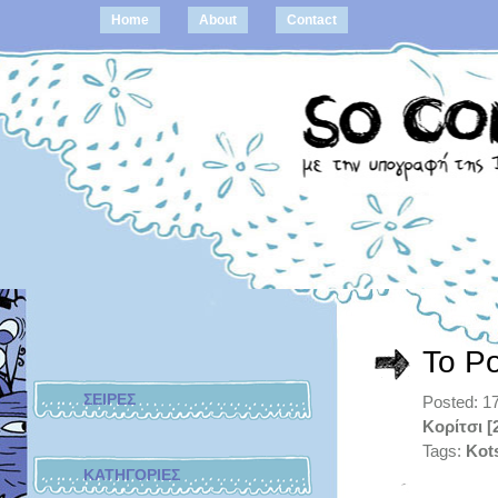
Home
About
Contact
Το Ρο
ΣΕΙΡΕΣ
Posted: 1
Κορίτσι [
Tags:
Kots
ΚΑΤΗΓΟΡΙΕΣ