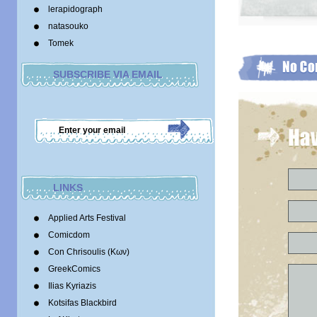
lerapidograph
natasouko
Tomek
SUBSCRIBE VIA EMAIL
LINKS
Applied Arts Festival
Comicdom
Con Chrisoulis (Κων)
GreekComics
Ilias Kyriazis
Kotsifas Blackbird