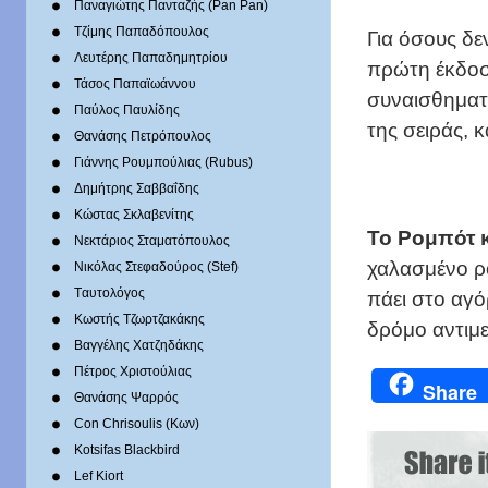
Παναγιώτης Πανταζής (Pan Pan)
Τζίμης Παπαδόπουλος
Για όσους δε
Λευτέρης Παπαδημητρίου
πρώτη έκδοση
Τάσος Παπαϊωάννου
συναισθηματι
Παύλος Παυλίδης
της σειράς, 
Θανάσης Πετρόπουλος
Γιάννης Ρουμπούλιας (Rubus)
Δημήτρης Σαββαΐδης
Κώστας Σκλαβενίτης
Το Ρομπότ κα
Νεκτάριος Σταματόπουλος
χαλασμένο ρο
Νικόλας Στεφαδούρος (Stef)
Tαυτολόγος
πάει στο αγό
Κωστής Τζωρτζακάκης
δρόμο αντιμε
Βαγγέλης Χατζηδάκης
Πέτρος Χριστούλιας
Share
Θανάσης Ψαρρός
Con Chrisoulis (Κων)
Kotsifas Blackbird
Lef Kiort