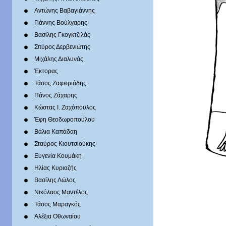
Αντώνης Βαβαγιάννης
Γιάννης Βούλγαρης
Βασίλης Γκογκτζιλάς
Σπύρος Δερβενιώτης
Mιχάλης Διαλυνάς
Έκτορας
Τάσος Ζαφειριάδης
Πάνος Ζάχαρης
Κώστας Ι. Ζαχόπουλoς
Έφη Θεοδωροπούλου
Βάλια Καπάδαη
Σταύρος Κιουτσιούκης
Ευγενία Κουμάκη
Ηλίας Κυριαζής
Βασίλης Λώλος
Νικόλαος Μαντέλος
Τάσος Μαραγκός
Αλέξια Οθωναίου