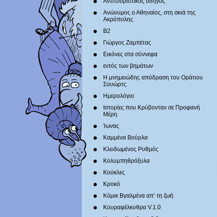
Αντιτουριστικός οδηγός
Ανώνυμος ο Αθηναίος, στη σκιά της
Ακρόπολης
Β2
Γιώργος Ζαμπέτας
Εικόνες στα σύννεφα
εντός των βημάτων
Η μνημειώδης απόδραση του Οράτιου
Σουώρτς
Ημερολόγιο
Ιστορίες που Κρύβονταν σε Προφανή
Μέρη
Ίωνας
Καμμένα Βούρλα
Κλειδωμένος Ρυθμός
Κολυμπηθρόξυλα
Κούκλες
Κροκό
Κόμικ Βγαλμένα απ’ τη ζωή
Κουραφέλκυθρα V.1.0