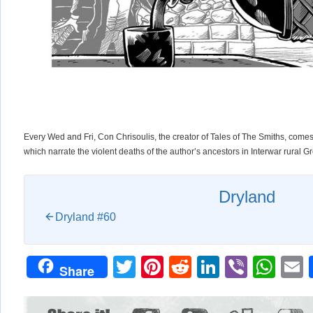
Every Wed and Fri, Con Chrisoulis, the creator of Tales of The Smiths, comes
which narrate the violent deaths of the author’s ancestors in Interwar rural G
Dryland
Dryland #60
Twitter
Pinterest
Reddit
LinkedIn
Viber
Wh
Share