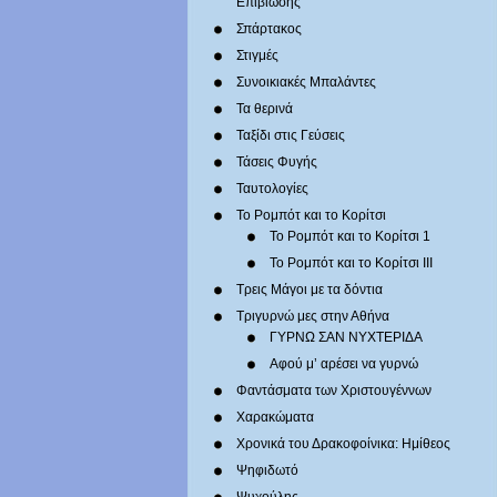
Επιβίωσης
Σπάρτακος
Στιγμές
Συνοικιακές Μπαλάντες
Τα θερινά
Ταξίδι στις Γεύσεις
Τάσεις Φυγής
Ταυτολογίες
Το Ρομπότ και το Κορίτσι
Το Ρομπότ και το Κορίτσι 1
Το Ρομπότ και το Κορίτσι III
Τρεις Μάγοι με τα δόντια
Τριγυρνώ μες στην Αθήνα
ΓΥΡΝΩ ΣΑΝ ΝΥΧΤΕΡΙΔΑ
Αφού μ’ αρέσει να γυρνώ
Φαντάσματα των Χριστουγέννων
Χαρακώματα
Χρονικά του Δρακοφοίνικα: Ημίθεος
Ψηφιδωτό