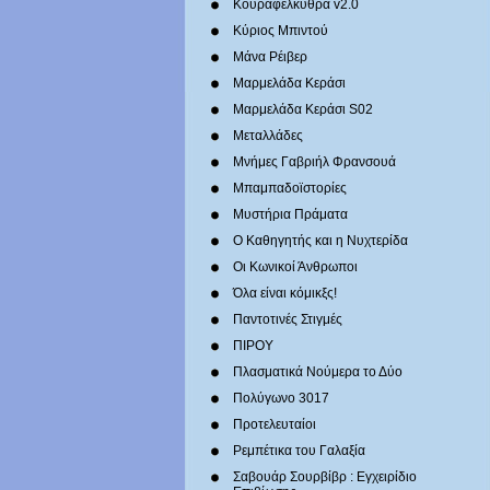
Κουραφέλκυθρα v2.0
Κύριος Μπιντού
Μάνα Ρέιβερ
Μαρμελάδα Κεράσι
Μαρμελάδα Κεράσι S02
Μεταλλάδες
Mνήμες Γαβριήλ Φρανσουά
Μπαμπαδοϊστορίες
Μυστήρια Πράματα
Ο Καθηγητής και η Νυχτερίδα
Οι Κωνικοί Άνθρωποι
Όλα είναι κόμικξς!
Παντοτινές Στιγμές
ΠΙΡΟΥ
Πλασματικά Νούμερα το Δύο
Πολύγωνο 3017
Προτελευταίοι
Ρεμπέτικα του Γαλαξία
Σαβουάρ Σουρβίβρ : Εγχειρίδιο