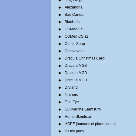
Ψυχούλης
Alexandria
Bad Cartoon
Black List
COMedICS
COMedICS s2
Comic Soap
Crossovers
Dracula Christmas Carol
Dracula MGB
Dracula MGD
Dracula MGH
Dryland
feathers
Fish Eye
Gulliver the Giant Kitty
Homo Skepticus
HOPE |humans of planet earth|
It’s my party