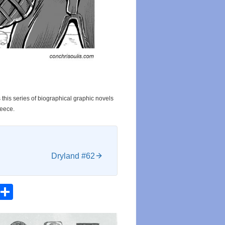
 this series of biographical graphic novels
reece.
Dryland #62
atsApp
Email
Share