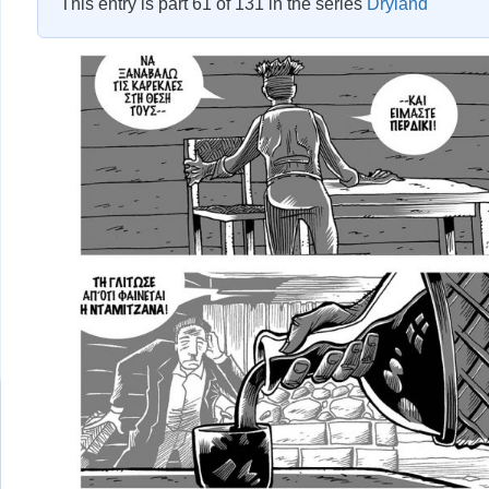
This entry is part 61 of 131 in the series
Dryland