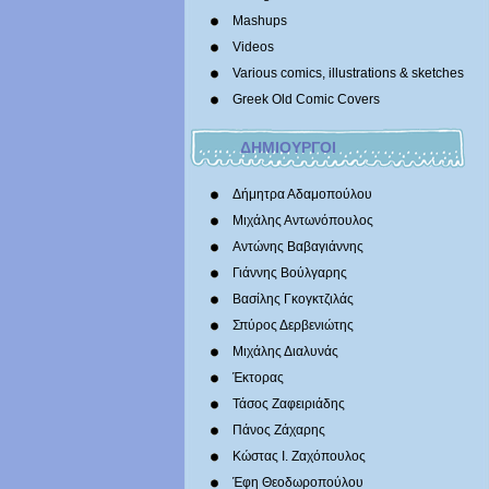
Mashups
Videos
Various comics, illustrations & sketches
Greek Old Comic Covers
ΔΗΜΙΟΥΡΓΟΙ
Δήμητρα Αδαμοπούλου
Μιχάλης Αντωνόπουλος
Αντώνης Βαβαγιάννης
Γιάννης Βούλγαρης
Βασίλης Γκογκτζιλάς
Σπύρος Δερβενιώτης
Mιχάλης Διαλυνάς
Έκτορας
Τάσος Ζαφειριάδης
Πάνος Ζάχαρης
Κώστας Ι. Ζαχόπουλoς
Έφη Θεοδωροπούλου