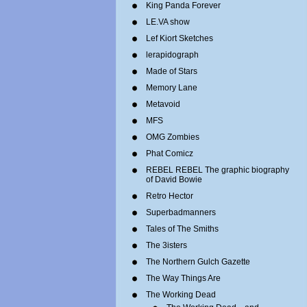
King Panda Forever
LE.VA show
Lef Kiort Sketches
lerapidograph
Made of Stars
Memory Lane
Metavoid
MFS
OMG Zombies
Phat Comicz
REBEL REBEL The graphic biography
of David Bowie
Retro Hector
Superbadmanners
Tales of The Smiths
The 3isters
The Northern Gulch Gazette
The Way Things Are
The Working Dead