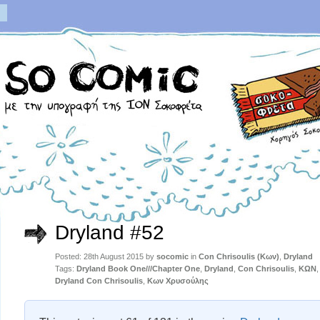
Dryland #52
Posted: 28th August 2015 by
socomic
in
Con Chrisoulis (Κων)
,
Dryland
Tags:
Dryland Book One///Chapter One
,
Dryland
,
Con Chrisoulis
,
KΩΝ
Dryland Con Chrisoulis
,
Κων Χρυσούλης