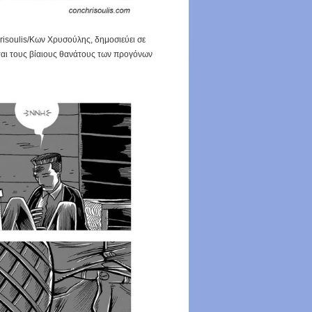
risoulis/Κων Χρυσούλης, δημοσιεύει σε
νται τους βίαιους θανάτους των προγόνων