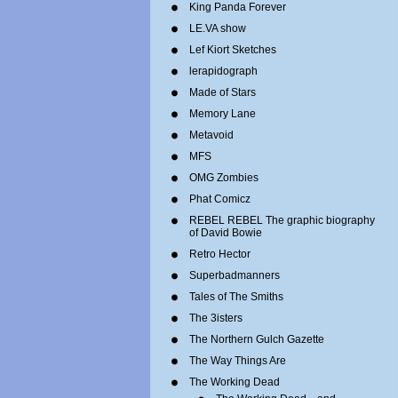
King Panda Forever
LE.VA show
Lef Kiort Sketches
lerapidograph
Made of Stars
Memory Lane
Metavoid
MFS
OMG Zombies
Phat Comicz
REBEL REBEL The graphic biography
of David Bowie
Retro Hector
Superbadmanners
Tales of The Smiths
The 3isters
The Northern Gulch Gazette
The Way Things Are
The Working Dead