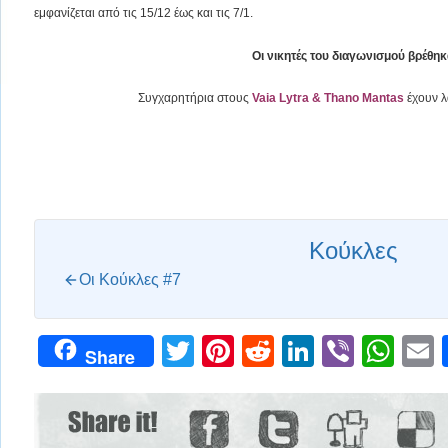
εμφανίζεται από τις 15/12 έως και τις 7/1.
Οι νικητές του διαγωνισμού βρέθηκ
Συγχαρητήρια στους
Vaia Lytra & Thano Mantas
έχουν λ
Κούκλες
Οι Κούκλες #7
Twitter
Pinterest
Reddit
LinkedIn
Viber
Wh
Share