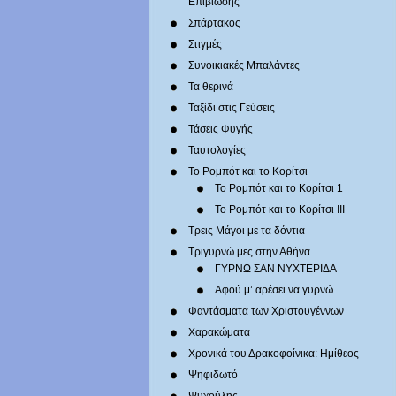
Επιβίωσης
Σπάρτακος
Στιγμές
Συνοικιακές Μπαλάντες
Τα θερινά
Ταξίδι στις Γεύσεις
Τάσεις Φυγής
Ταυτολογίες
Το Ρομπότ και το Κορίτσι
Το Ρομπότ και το Κορίτσι 1
Το Ρομπότ και το Κορίτσι III
Τρεις Μάγοι με τα δόντια
Τριγυρνώ μες στην Αθήνα
ΓΥΡΝΩ ΣΑΝ ΝΥΧΤΕΡΙΔΑ
Αφού μ’ αρέσει να γυρνώ
Φαντάσματα των Χριστουγέννων
Χαρακώματα
Χρονικά του Δρακοφοίνικα: Ημίθεος
Ψηφιδωτό