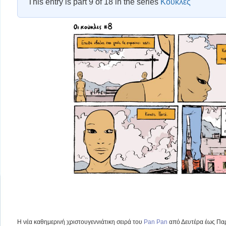
This entry is part 9 of 18 in the series
Κούκλες
H νέα καθημερινή χριστουγεννιάτικη σειρά του
Pan Pan
από Δευτέρα έως Παρ