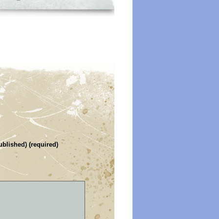
ublished) (required)