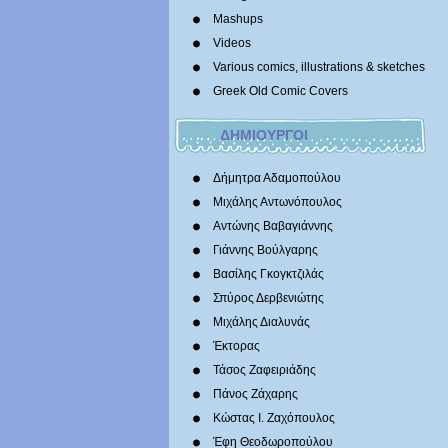
Mashups
Videos
Various comics, illustrations & sketches
Greek Old Comic Covers
ΔΗΜΙΟΥΡΓΟΙ
Δήμητρα Αδαμοπούλου
Μιχάλης Αντωνόπουλος
Αντώνης Βαβαγιάννης
Γιάννης Βούλγαρης
Βασίλης Γκογκτζιλάς
Σπύρος Δερβενιώτης
Mιχάλης Διαλυνάς
Έκτορας
Τάσος Ζαφειριάδης
Πάνος Ζάχαρης
Κώστας Ι. Ζαχόπουλoς
Έφη Θεοδωροπούλου