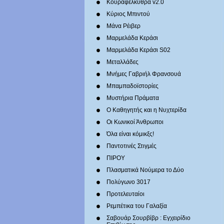
Κουραφέλκυθρα v2.0
Κύριος Μπιντού
Μάνα Ρέιβερ
Μαρμελάδα Κεράσι
Μαρμελάδα Κεράσι S02
Μεταλλάδες
Mνήμες Γαβριήλ Φρανσουά
Μπαμπαδοϊστορίες
Μυστήρια Πράματα
Ο Καθηγητής και η Νυχτερίδα
Οι Κωνικοί Άνθρωποι
Όλα είναι κόμικξς!
Παντοτινές Στιγμές
ΠΙΡΟΥ
Πλασματικά Νούμερα το Δύο
Πολύγωνο 3017
Προτελευταίοι
Ρεμπέτικα του Γαλαξία
Σαβουάρ Σουρβίβρ : Εγχειρίδιο