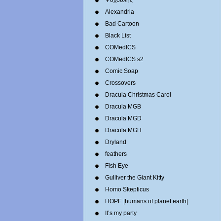
Ψυχούλης
Alexandria
Bad Cartoon
Black List
COMedICS
COMedICS s2
Comic Soap
Crossovers
Dracula Christmas Carol
Dracula MGB
Dracula MGD
Dracula MGH
Dryland
feathers
Fish Eye
Gulliver the Giant Kitty
Homo Skepticus
HOPE |humans of planet earth|
It’s my party