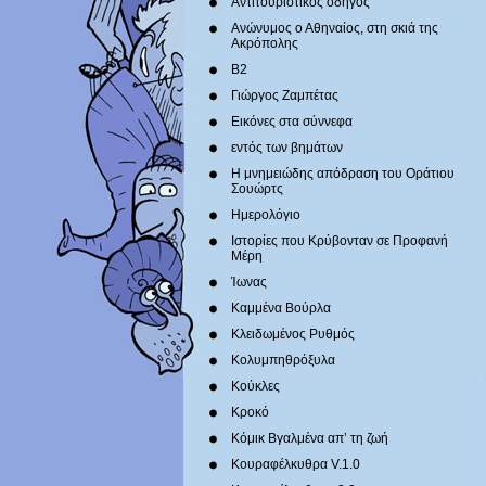
Αντιτουριστικός οδηγός
Ανώνυμος ο Αθηναίος, στη σκιά της
Ακρόπολης
Β2
Γιώργος Ζαμπέτας
Εικόνες στα σύννεφα
εντός των βημάτων
Η μνημειώδης απόδραση του Οράτιου
Σουώρτς
Ημερολόγιο
Ιστορίες που Κρύβονταν σε Προφανή
Μέρη
Ίωνας
Καμμένα Βούρλα
Κλειδωμένος Ρυθμός
Κολυμπηθρόξυλα
Κούκλες
Κροκό
Κόμικ Βγαλμένα απ’ τη ζωή
Κουραφέλκυθρα V.1.0