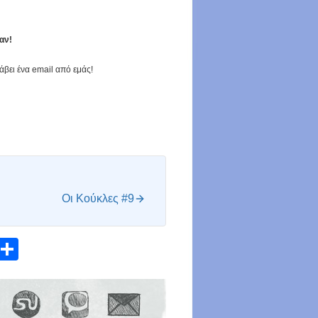
αν!
άβει ένα email από εμάς!
Οι Κούκλες #9
atsApp
Email
Share