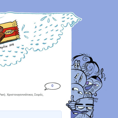
0
Pan)
,
Χριστουγεννιάτικες Σειρές
,