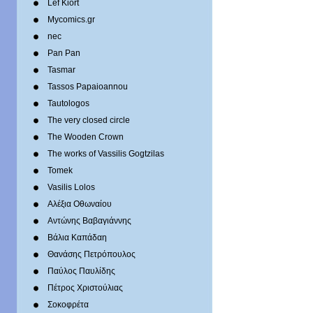
Lef Kiort
Mycomics.gr
nec
Pan Pan
Tasmar
Tassos Papaioannou
Tautologos
The very closed circle
The Wooden Crown
The works of Vassilis Gogtzilas
Tomek
Vasilis Lolos
Αλέξια Οθωναίου
Αντώνης Βαβαγιάννης
Βάλια Καπάδαη
Θανάσης Πετρόπουλος
Παύλος Παυλίδης
Πέτρος Χριστούλιας
Σοκοφρέτα