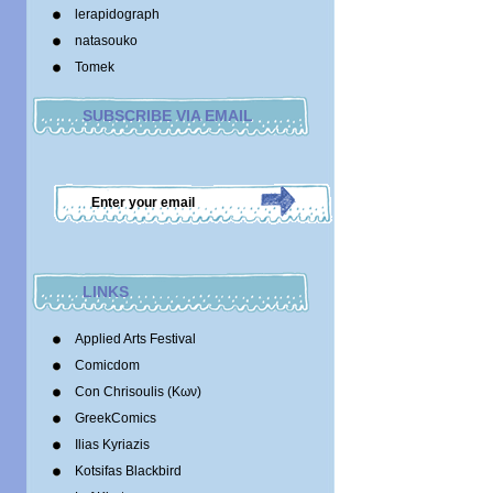
lerapidograph
natasouko
Tomek
SUBSCRIBE VIA EMAIL
LINKS
Applied Arts Festival
Comicdom
Con Chrisoulis (Κων)
GreekComics
Ilias Kyriazis
Kotsifas Blackbird