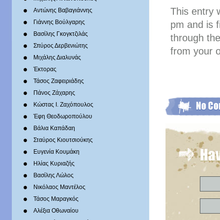
This entry
Αντώνης Βαβαγιάννης
Γιάννης Βούλγαρης
pm and is f
Βασίλης Γκογκτζιλάς
through th
Σπύρος Δερβενιώτης
from your o
Mιχάλης Διαλυνάς
Έκτορας
Τάσος Ζαφειριάδης
Πάνος Ζάχαρης
Κώστας Ι. Ζαχόπουλoς
Έφη Θεοδωροπούλου
Βάλια Καπάδαη
Σταύρος Κιουτσιούκης
Ευγενία Κουμάκη
Ηλίας Κυριαζής
Βασίλης Λώλος
Νικόλαος Μαντέλος
Τάσος Μαραγκός
Αλέξια Οθωναίου