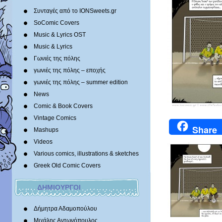
Συνταγές από το IONSweets.gr
SoComic Covers
Music & Lyrics OST
Music & Lyrics
Γωνιές της πόλης
γωνιές της πόλης – εποχής
γωνιές της πόλης – summer edition
News
Comic & Book Covers
Vintage Comics
Share
Mashups
Videos
Various comics, illustrations & sketches
Greek Old Comic Covers
ΔΗΜΙΟΥΡΓΟΙ
Δήμητρα Αδαμοπούλου
Μιχάλης Αντωνόπουλος