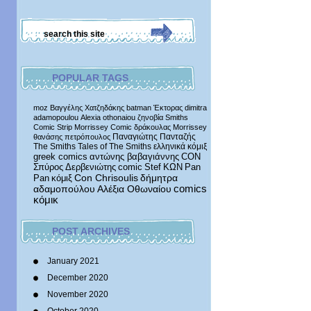
POPULAR TAGS
moz
Βαγγέλης Χατζηδάκης
batman
Έκτορας
dimitra
adamopoulou
Alexia othonaiou
ζηνοβία
Smiths
Comic Strip
Morrissey Comic
δράκουλας
Morrissey
Παναγιώτης Πανταζής
θανάσης πετρόπουλος
The Smiths
Tales of The Smiths
ελληνικά κόμιξ
greek comics
αντώνης βαβαγιάννης
CON
Σπύρος Δερβενιώτης
comic
Stef
ΚΩΝ
Pan
δήμητρα
Pan
κόμιξ
Con Chrisoulis
αδαμοπούλου
Αλέξια Οθωναίου
comics
κόμικ
POST ARCHIVES
January 2021
December 2020
November 2020