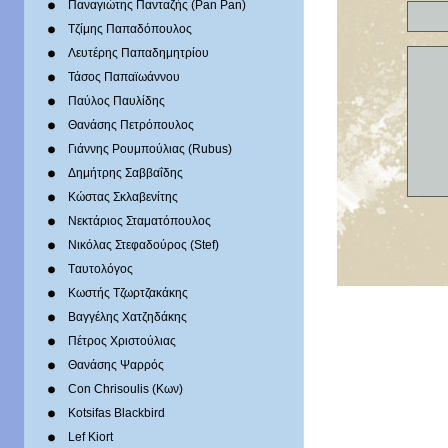
Παναγιώτης Πανταζής (Pan Pan)
Τζίμης Παπαδόπουλος
Λευτέρης Παπαδημητρίου
Τάσος Παπαϊωάννου
Παύλος Παυλίδης
Θανάσης Πετρόπουλος
Γιάννης Ρουμπούλιας (Rubus)
Δημήτρης Σαββαΐδης
Κώστας Σκλαβενίτης
Νεκτάριος Σταματόπουλος
Νικόλας Στεφαδούρος (Stef)
Tαυτολόγος
Κωστής Τζωρτζακάκης
Βαγγέλης Χατζηδάκης
Πέτρος Χριστούλιας
Θανάσης Ψαρρός
Con Chrisoulis (Κων)
Kotsifas Blackbird
Lef Kiort