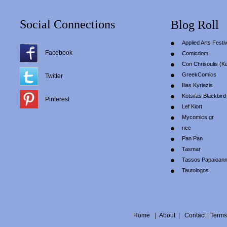
Social Connections
Blog Roll
Applied Arts Festiv
Facebook
Comicdom
Con Chrisoulis (Κ
GreekComics
Twitter
Ilias Kyriazis
Kotsifas Blackbird
Pinterest
Lef Kiort
Mycomics.gr
nec
Pan Pan
Tasmar
Tassos Papaioan
Tautologos
Home
|
About
|
Contact
|
Terms