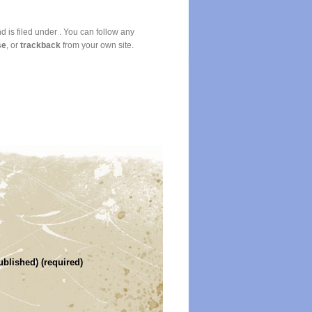
is filed under . You can follow any
se
, or
trackback
from your own site.
ublished) (required)