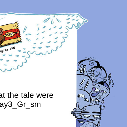
at the tale were
day3_Gr_sm