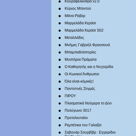
Κουραφέλκυθρα v2.0
Κύριος Μπιντού
Μάνα Ρέιβερ
Μαρμελάδα Κεράσι
Μαρμελάδα Κεράσι S02
Μεταλλάδες
Mνήμες Γαβριήλ Φρανσουά
Μπαμπαδοϊστορίες
Μυστήρια Πράματα
Ο Καθηγητής και η Νυχτερίδα
Οι Κωνικοί Άνθρωποι
Όλα είναι κόμικξς!
Παντοτινές Στιγμές
ΠΙΡΟΥ
Πλασματικά Νούμερα το Δύο
Πολύγωνο 3017
Προτελευταίοι
Ρεμπέτικα του Γαλαξία
Σαβουάρ Σουρβίβρ : Εγχειρίδιο