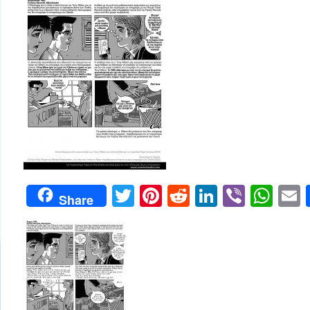
Twitter
Pinterest
Reddit
LinkedIn
Viber
Wh
Share