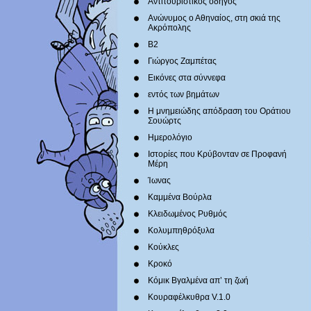
Αντιτουριστικός οδηγός
Ανώνυμος ο Αθηναίος, στη σκιά της
Ακρόπολης
Β2
Γιώργος Ζαμπέτας
Εικόνες στα σύννεφα
εντός των βημάτων
Η μνημειώδης απόδραση του Οράτιου
Σουώρτς
Ημερολόγιο
Ιστορίες που Κρύβονταν σε Προφανή
Μέρη
Ίωνας
Καμμένα Βούρλα
Κλειδωμένος Ρυθμός
Κολυμπηθρόξυλα
Κούκλες
Κροκό
Κόμικ Βγαλμένα απ’ τη ζωή
Κουραφέλκυθρα V.1.0