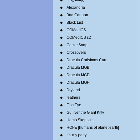
Ψυχούλης
Alexandria
Bad Cartoon
Black List
COMedICS
COMedICS s2
Comic Soap
Crossovers
Dracula Christmas Carol
Dracula MGB
Dracula MGD
Dracula MGH
Dryland
feathers
Fish Eye
Gulliver the Giant Kitty
Homo Skepticus
HOPE |humans of planet earth|
It’s my party