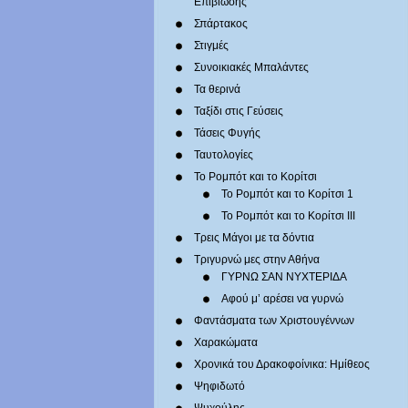
Επιβίωσης
Σπάρτακος
Στιγμές
Συνοικιακές Μπαλάντες
Τα θερινά
Ταξίδι στις Γεύσεις
Τάσεις Φυγής
Ταυτολογίες
Το Ρομπότ και το Κορίτσι
Το Ρομπότ και το Κορίτσι 1
Το Ρομπότ και το Κορίτσι III
Τρεις Μάγοι με τα δόντια
Τριγυρνώ μες στην Αθήνα
ΓΥΡΝΩ ΣΑΝ ΝΥΧΤΕΡΙΔΑ
Αφού μ’ αρέσει να γυρνώ
Φαντάσματα των Χριστουγέννων
Χαρακώματα
Χρονικά του Δρακοφοίνικα: Ημίθεος
Ψηφιδωτό