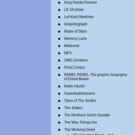
King Panda Forever
LE.VA show
Lef Kiort Sketches
lerapidograph
Made of Stars
Memory Lane
Metavoid
MFS
OMG Zombies
Phat Comicz
REBEL REBEL The graphic biography
of David Bowie
Retro Hector
Superbadmanners
Tales of The Smiths
The 3isters
The Northern Gulch Gazette
The Way Things Are
The Working Dead