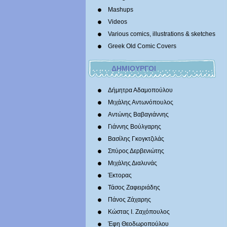
Mashups
Videos
Various comics, illustrations & sketches
Greek Old Comic Covers
ΔΗΜΙΟΥΡΓΟΙ
Δήμητρα Αδαμοπούλου
Μιχάλης Αντωνόπουλος
Αντώνης Βαβαγιάννης
Γιάννης Βούλγαρης
Βασίλης Γκογκτζιλάς
Σπύρος Δερβενιώτης
Mιχάλης Διαλυνάς
Έκτορας
Τάσος Ζαφειριάδης
Πάνος Ζάχαρης
Κώστας Ι. Ζαχόπουλoς
Έφη Θεοδωροπούλου