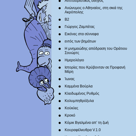
Αντιτουριστικός οδηγός
Ανώνυμος ο Αθηναίος, στη σκιά της
Ακρόπολης
Β2
Γιώργος Ζαμπέτας
Εικόνες στα σύννεφα
εντός των βημάτων
Η μνημειώδης απόδραση του Οράτιου
Σουώρτς
Ημερολόγιο
Ιστορίες που Κρύβονταν σε Προφανή
Μέρη
Ίωνας
Καμμένα Βούρλα
Κλειδωμένος Ρυθμός
Κολυμπηθρόξυλα
Κούκλες
Κροκό
Κόμικ Βγαλμένα απ’ τη ζωή
Κουραφέλκυθρα V.1.0