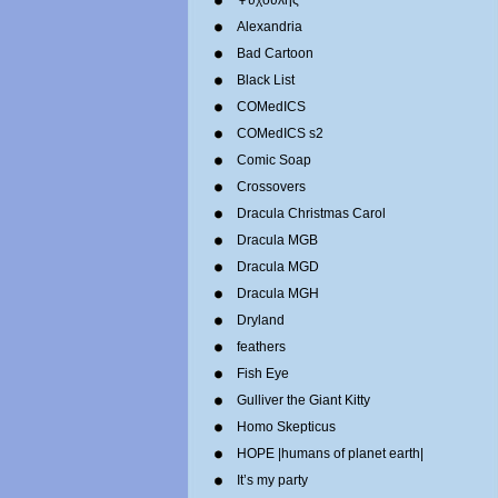
Ψυχούλης
Alexandria
Bad Cartoon
Black List
COMedICS
COMedICS s2
Comic Soap
Crossovers
Dracula Christmas Carol
Dracula MGB
Dracula MGD
Dracula MGH
Dryland
feathers
Fish Eye
Gulliver the Giant Kitty
Homo Skepticus
HOPE |humans of planet earth|
It’s my party