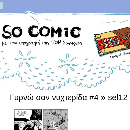
Γυρνώ σαν νυχτερίδα #4
» sel12