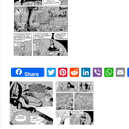
Twitter
Pinterest
Reddit
LinkedIn
Viber
Wh
Share