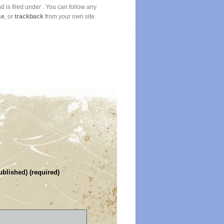
is filed under . You can follow any
se
, or
trackback
from your own site.
ublished) (required)