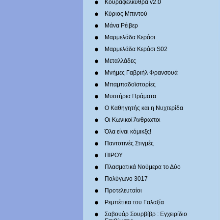
Κουραφέλκυθρα v2.0
Κύριος Μπιντού
Μάνα Ρέιβερ
Μαρμελάδα Κεράσι
Μαρμελάδα Κεράσι S02
Μεταλλάδες
Mνήμες Γαβριήλ Φρανσουά
Μπαμπαδοϊστορίες
Μυστήρια Πράματα
Ο Καθηγητής και η Νυχτερίδα
Οι Κωνικοί Άνθρωποι
Όλα είναι κόμικξς!
Παντοτινές Στιγμές
ΠΙΡΟΥ
Πλασματικά Νούμερα το Δύο
Πολύγωνο 3017
Προτελευταίοι
Ρεμπέτικα του Γαλαξία
Σαβουάρ Σουρβίβρ : Εγχειρίδιο