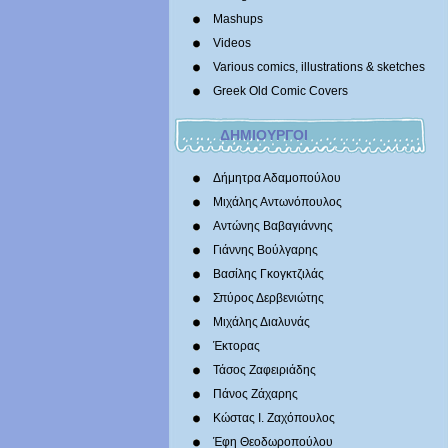
Mashups
Videos
Various comics, illustrations & sketches
Greek Old Comic Covers
ΔΗΜΙΟΥΡΓΟΙ
Δήμητρα Αδαμοπούλου
Μιχάλης Αντωνόπουλος
Αντώνης Βαβαγιάννης
Γιάννης Βούλγαρης
Βασίλης Γκογκτζιλάς
Σπύρος Δερβενιώτης
Mιχάλης Διαλυνάς
Έκτορας
Τάσος Ζαφειριάδης
Πάνος Ζάχαρης
Κώστας Ι. Ζαχόπουλoς
Έφη Θεοδωροπούλου