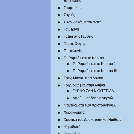
Επιβίωσης
Σπάρτακος
Στιγμές
Συνοικιακές Μπαλάντες
Τα θερινά
Ταξίδι στις Γεύσεις
Τάσεις Φυγής
Ταυτολογίες
Το Ρομπότ και το Κορίτσι
Το Ρομπότ και το Κορίτσι 1
Το Ρομπότ και το Κορίτσι III
Τρεις Μάγοι με τα δόντια
Τριγυρνώ μες στην Αθήνα
ΓΥΡΝΩ ΣΑΝ ΝΥΧΤΕΡΙΔΑ
Αφού μ’ αρέσει να γυρνώ
Φαντάσματα των Χριστουγέννων
Χαρακώματα
Χρονικά του Δρακοφοίνικα: Ημίθεος
Ψηφιδωτό