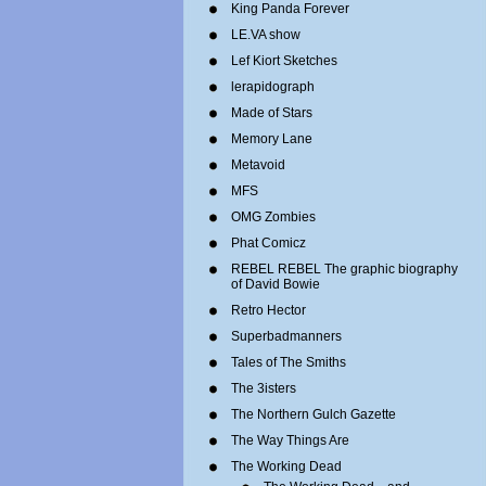
King Panda Forever
LE.VA show
Lef Kiort Sketches
lerapidograph
Made of Stars
Memory Lane
Metavoid
MFS
OMG Zombies
Phat Comicz
REBEL REBEL The graphic biography
of David Bowie
Retro Hector
Superbadmanners
Tales of The Smiths
The 3isters
The Northern Gulch Gazette
The Way Things Are
The Working Dead