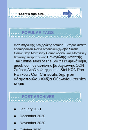
POPULAR TAGS
moz
Βαγγέλης Χατζηδάκης
batman
Έκτορας
dimitra
adamopoulou
Alexia othonaiou
ζηνοβία
Smiths
Comic Strip
Morrissey Comic
δράκουλας
Morrissey
Παναγιώτης Πανταζής
θανάσης πετρόπουλος
The Smiths
Tales of The Smiths
ελληνικά κόμιξ
greek comics
αντώνης βαβαγιάννης
CON
Σπύρος Δερβενιώτης
comic
Stef
ΚΩΝ
Pan
δήμητρα
Pan
κόμιξ
Con Chrisoulis
αδαμοπούλου
Αλέξια Οθωναίου
comics
κόμικ
POST ARCHIVES
January 2021
December 2020
November 2020