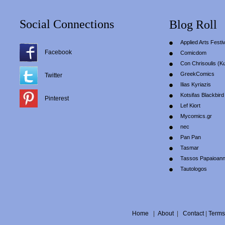
Social Connections
Blog Roll
Applied Arts Festiv
Facebook
Comicdom
Con Chrisoulis (Κ
GreekComics
Twitter
Ilias Kyriazis
Kotsifas Blackbird
Pinterest
Lef Kiort
Mycomics.gr
nec
Pan Pan
Tasmar
Tassos Papaioan
Tautologos
Home
|
About
|
Contact
|
Terms