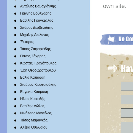
own site.
Αντώνης Βαβαγιάννης
Γιάννης Βούλγαρης
Βασίλης Γκογκτζιλάς
Σπύρος Δερβενιώτης
Mιχάλης Διαλυνάς
Έκτορας
Τάσος Ζαφειριάδης
Πάνος Ζάχαρης
Κώστας Ι. Ζαχόπουλoς
Έφη Θεοδωροπούλου
Βάλια Καπάδαη
Σταύρος Κιουτσιούκης
Ευγενία Κουμάκη
Ηλίας Κυριαζής
Βασίλης Λώλος
Νικόλαος Μαντέλος
Τάσος Μαραγκός
Αλέξια Οθωναίου