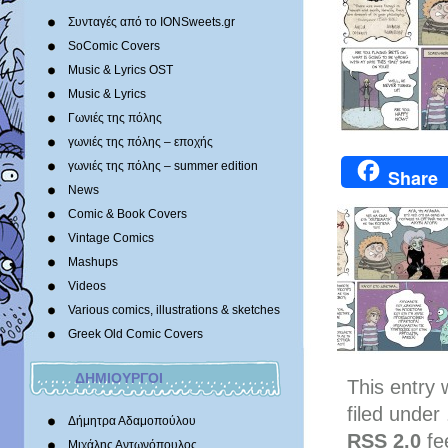
Συνταγές από το IONSweets.gr
SoComic Covers
Music & Lyrics OST
Music & Lyrics
Γωνιές της πόλης
γωνιές της πόλης – εποχής
γωνιές της πόλης – summer edition
Share
News
Comic & Book Covers
Vintage Comics
Mashups
Videos
Various comics, illustrations & sketches
Greek Old Comic Covers
ΔΗΜΙΟΥΡΓΟΙ
This entry
filed under
Δήμητρα Αδαμοπούλου
RSS 2.0
fe
Μιχάλης Αντωνόπουλος