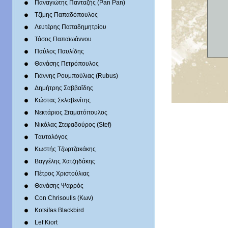
Παναγιώτης Πανταζής (Pan Pan)
Τζίμης Παπαδόπουλος
Λευτέρης Παπαδημητρίου
Τάσος Παπαϊωάννου
Παύλος Παυλίδης
Θανάσης Πετρόπουλος
Γιάννης Ρουμπούλιας (Rubus)
Δημήτρης Σαββαΐδης
Κώστας Σκλαβενίτης
Νεκτάριος Σταματόπουλος
Νικόλας Στεφαδούρος (Stef)
Tαυτολόγος
Κωστής Τζωρτζακάκης
Βαγγέλης Χατζηδάκης
Πέτρος Χριστούλιας
Θανάσης Ψαρρός
Con Chrisoulis (Κων)
Kotsifas Blackbird
Lef Kiort