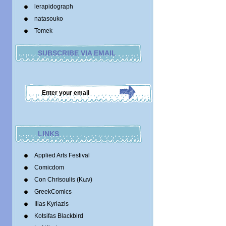
lerapidograph
natasouko
Tomek
SUBSCRIBE VIA EMAIL
LINKS
Applied Arts Festival
Comicdom
Con Chrisoulis (Κων)
GreekComics
Ilias Kyriazis
Kotsifas Blackbird