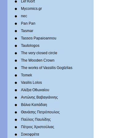
Lef Kiort
Mycomics.gr
nec
Pan Pan
Tasmar
Tassos Papaioannou
Tautologos
The very closed circle
The Wooden Crown
The works of Vassilis Gogtzilas
Tomek
Vasilis Lolos
Αλέξια Οθωναίου
Αντώνης Βαβαγιάννης
Βάλια Καπάδαη
Θανάσης Πετρόπουλος
Παύλος Παυλίδης
Πέτρος Χριστούλιας
Σοκοφρέτα