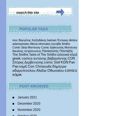
POPULAR TAGS
moz
Βαγγέλης Χατζηδάκης
batman
Έκτορας
dimitra
adamopoulou
Alexia othonaiou
ζηνοβία
Smiths
Comic Strip
Morrissey Comic
δράκουλας
Morrissey
Παναγιώτης Πανταζής
θανάσης πετρόπουλος
The Smiths
Tales of The Smiths
ελληνικά κόμιξ
greek comics
αντώνης βαβαγιάννης
CON
Σπύρος Δερβενιώτης
comic
Stef
ΚΩΝ
Pan
δήμητρα
Pan
κόμιξ
Con Chrisoulis
αδαμοπούλου
Αλέξια Οθωναίου
comics
κόμικ
POST ARCHIVES
January 2021
December 2020
November 2020