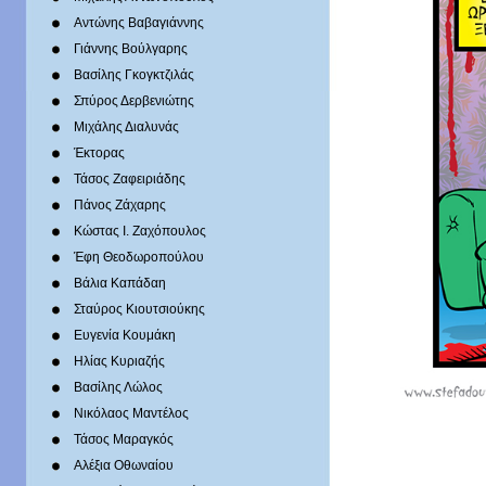
Αντώνης Βαβαγιάννης
Γιάννης Βούλγαρης
Βασίλης Γκογκτζιλάς
Σπύρος Δερβενιώτης
Mιχάλης Διαλυνάς
Έκτορας
Τάσος Ζαφειριάδης
Πάνος Ζάχαρης
Κώστας Ι. Ζαχόπουλoς
Έφη Θεοδωροπούλου
Βάλια Καπάδαη
Σταύρος Κιουτσιούκης
Ευγενία Κουμάκη
Ηλίας Κυριαζής
Βασίλης Λώλος
Νικόλαος Μαντέλος
Τάσος Μαραγκός
Αλέξια Οθωναίου