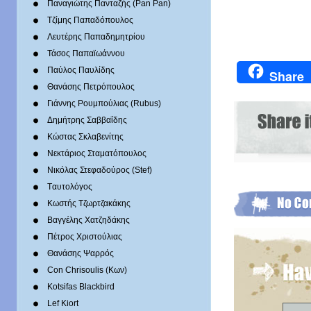
Παναγιώτης Πανταζής (Pan Pan)
Τζίμης Παπαδόπουλος
Λευτέρης Παπαδημητρίου
Τάσος Παπαϊωάννου
Παύλος Παυλίδης
Share
Θανάσης Πετρόπουλος
Γιάννης Ρουμπούλιας (Rubus)
Δημήτρης Σαββαΐδης
Κώστας Σκλαβενίτης
Νεκτάριος Σταματόπουλος
Νικόλας Στεφαδούρος (Stef)
Tαυτολόγος
Κωστής Τζωρτζακάκης
Βαγγέλης Χατζηδάκης
Πέτρος Χριστούλιας
Θανάσης Ψαρρός
Con Chrisoulis (Κων)
Kotsifas Blackbird
Lef Kiort