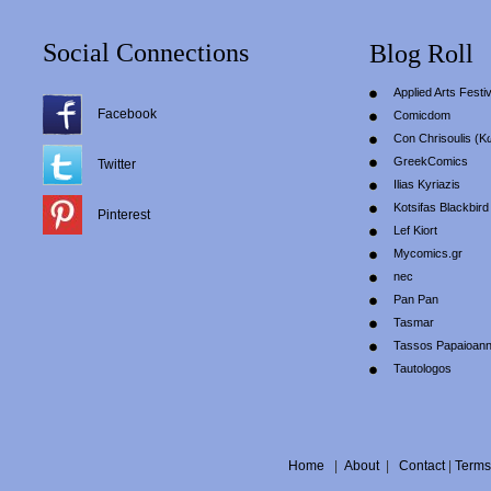
Social Connections
Blog Roll
Applied Arts Festiv
Facebook
Comicdom
Con Chrisoulis (Κ
GreekComics
Twitter
Ilias Kyriazis
Kotsifas Blackbird
Pinterest
Lef Kiort
Mycomics.gr
nec
Pan Pan
Tasmar
Tassos Papaioan
Tautologos
Home
|
About
|
Contact
|
Terms