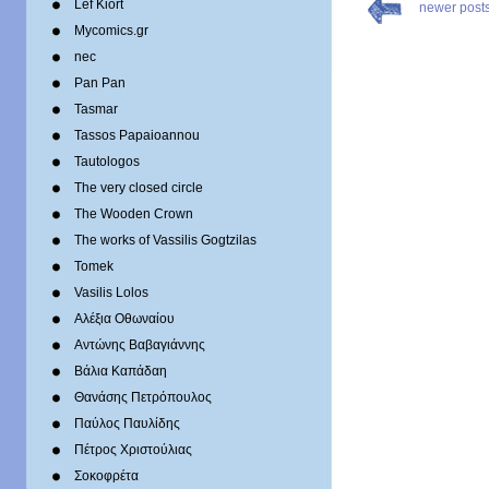
Lef Kiort
newer post
Mycomics.gr
nec
Pan Pan
Tasmar
Tassos Papaioannou
Tautologos
The very closed circle
The Wooden Crown
The works of Vassilis Gogtzilas
Tomek
Vasilis Lolos
Αλέξια Οθωναίου
Αντώνης Βαβαγιάννης
Βάλια Καπάδαη
Θανάσης Πετρόπουλος
Παύλος Παυλίδης
Πέτρος Χριστούλιας
Σοκοφρέτα