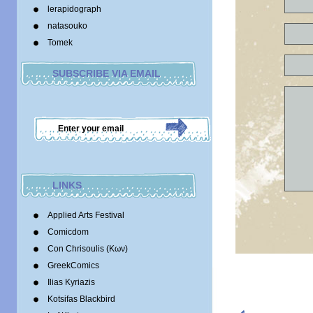
lerapidograph
natasouko
Tomek
SUBSCRIBE VIA EMAIL
LINKS
Applied Arts Festival
Comicdom
Con Chrisoulis (Κων)
GreekComics
Ilias Kyriazis
Kotsifas Blackbird