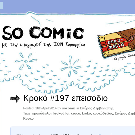
Κροκό #197 επεισόδιο
Posted: 16th April 2014 by
socomic
in
Σπύρος Δερβενιώτης
Tags:
κροκόδειλοι
,
krokodiloi
,
croco
,
kroko
,
κροκόδειλος
,
Σπύρος Δερ
Κροκο