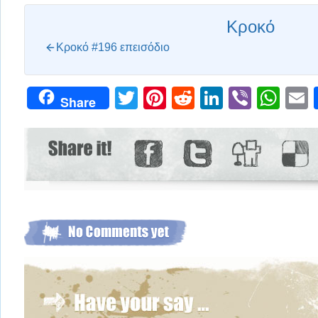
Κροκό
Κροκό #196 επεισόδιο
Twitter
Pinterest
Reddit
LinkedIn
Viber
Wh
Share