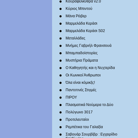
Κουραφέλκυθρα v2.0
Κύριος Μπιντού
Μάνα Ρέιβερ
Μαρμελάδα Κεράσι
Μαρμελάδα Κεράσι S02
Μεταλλάδες
Mνήμες Γαβριήλ Φρανσουά
Μπαμπαδοϊστορίες
Μυστήρια Πράματα
Ο Καθηγητής και η Νυχτερίδα
Οι Κωνικοί Άνθρωποι
Όλα είναι κόμικξς!
Παντοτινές Στιγμές
ΠΙΡΟΥ
Πλασματικά Νούμερα το Δύο
Πολύγωνο 3017
Προτελευταίοι
Ρεμπέτικα του Γαλαξία
Σαβουάρ Σουρβίβρ : Εγχειρίδιο