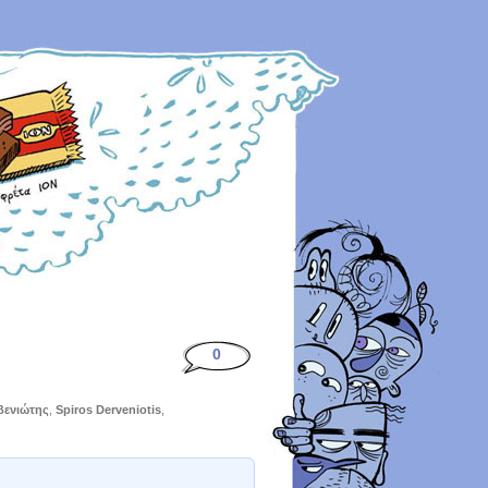
0
βενιώτης
,
Spiros Derveniotis
,