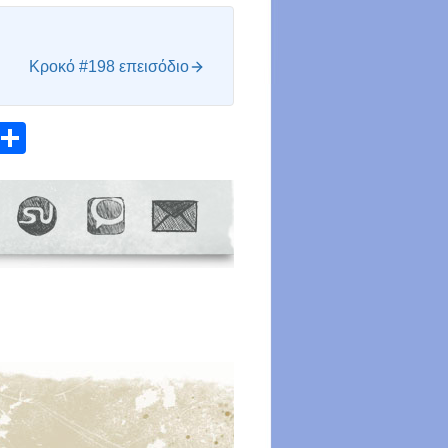
Κροκό #198 επεισόδιο
atsApp
Email
Share