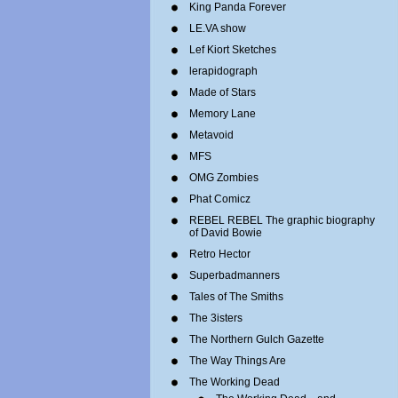
King Panda Forever
LE.VA show
Lef Kiort Sketches
lerapidograph
Made of Stars
Memory Lane
Metavoid
MFS
OMG Zombies
Phat Comicz
REBEL REBEL The graphic biography
of David Bowie
Retro Hector
Superbadmanners
Tales of The Smiths
The 3isters
The Northern Gulch Gazette
The Way Things Are
The Working Dead