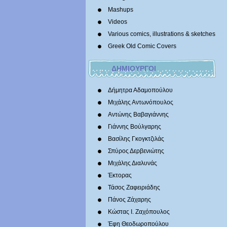
Mashups
Videos
Various comics, illustrations & sketches
Greek Old Comic Covers
ΔΗΜΙΟΥΡΓΟΙ
Δήμητρα Αδαμοπούλου
Μιχάλης Αντωνόπουλος
Αντώνης Βαβαγιάννης
Γιάννης Βούλγαρης
Βασίλης Γκογκτζιλάς
Σπύρος Δερβενιώτης
Mιχάλης Διαλυνάς
Έκτορας
Τάσος Ζαφειριάδης
Πάνος Ζάχαρης
Κώστας Ι. Ζαχόπουλoς
Έφη Θεοδωροπούλου