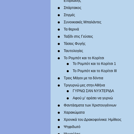
Επιβίωσης
Σπάρτακος
Στιγμές
Συνοικιακές Μπαλάντες
Τα θερινά
Ταξίδι στις Γεύσεις
Τάσεις Φυγής
Ταυτολογίες
Το Ρομπότ και το Κορίτσι
Το Ρομπότ και το Κορίτσι 1
Το Ρομπότ και το Κορίτσι III
Τρεις Μάγοι με τα δόντια
Τριγυρνώ μες στην Αθήνα
ΓΥΡΝΩ ΣΑΝ ΝΥΧΤΕΡΙΔΑ
Αφού μ’ αρέσει να γυρνώ
Φαντάσματα των Χριστουγέννων
Χαρακώματα
Χρονικά του Δρακοφοίνικα: Ημίθεος
Ψηφιδωτό