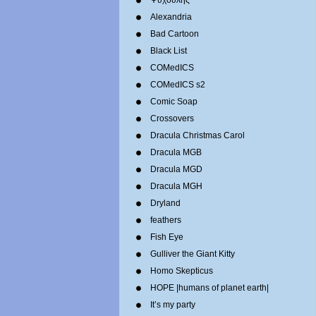
Ψυχούλης
Alexandria
Bad Cartoon
Black List
COMedICS
COMedICS s2
Comic Soap
Crossovers
Dracula Christmas Carol
Dracula MGB
Dracula MGD
Dracula MGH
Dryland
feathers
Fish Eye
Gulliver the Giant Kitty
Homo Skepticus
HOPE |humans of planet earth|
It’s my party