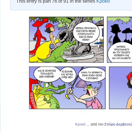
This entry is part 76 of 91 in the series
Κροκό
Κροκό
… από τον
Σπύρο Δερβενιώ