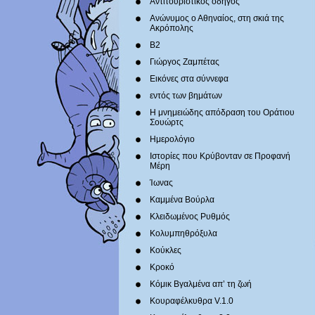
Αντιτουριστικός οδηγός
Ανώνυμος ο Αθηναίος, στη σκιά της
Ακρόπολης
Β2
Γιώργος Ζαμπέτας
Εικόνες στα σύννεφα
εντός των βημάτων
Η μνημειώδης απόδραση του Οράτιου
Σουώρτς
Ημερολόγιο
Ιστορίες που Κρύβονταν σε Προφανή
Μέρη
Ίωνας
Καμμένα Βούρλα
Κλειδωμένος Ρυθμός
Κολυμπηθρόξυλα
Κούκλες
Κροκό
Κόμικ Βγαλμένα απ’ τη ζωή
Κουραφέλκυθρα V.1.0