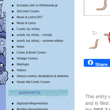
Συνταγές από το IONSweets.gr
SoComic Covers
Music & Lyrics OST
Music & Lyrics
Γωνιές της πόλης
γωνιές της πόλης – εποχής
γωνιές της πόλης – summer edition
News
Comic & Book Covers
Vintage Comics
Share
Mashups
Videos
Various comics, illustrations & sketches
Greek Old Comic Covers
ΔΗΜΙΟΥΡΓΟΙ
This entry
and is file
Δήμητρα Αδαμοπούλου
the
RSS 2.
Μιχάλης Αντωνόπουλος