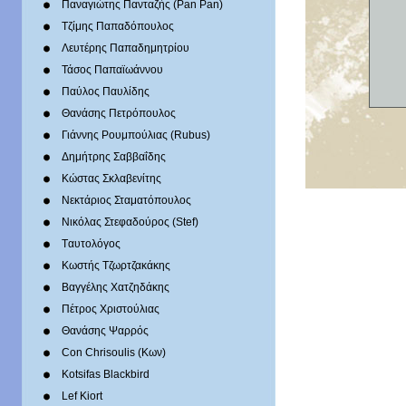
Παναγιώτης Πανταζής (Pan Pan)
Τζίμης Παπαδόπουλος
Λευτέρης Παπαδημητρίου
Τάσος Παπαϊωάννου
Παύλος Παυλίδης
Θανάσης Πετρόπουλος
Γιάννης Ρουμπούλιας (Rubus)
Δημήτρης Σαββαΐδης
Κώστας Σκλαβενίτης
Νεκτάριος Σταματόπουλος
Νικόλας Στεφαδούρος (Stef)
Tαυτολόγος
Κωστής Τζωρτζακάκης
Βαγγέλης Χατζηδάκης
Πέτρος Χριστούλιας
Θανάσης Ψαρρός
Con Chrisoulis (Κων)
Kotsifas Blackbird
Lef Kiort