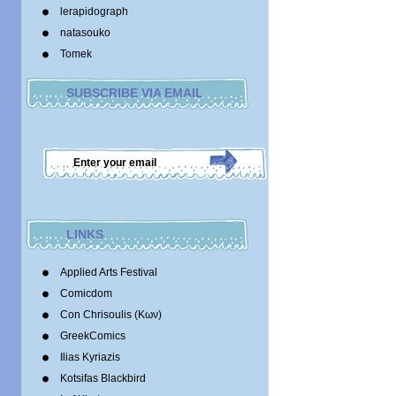
lerapidograph
natasouko
Tomek
SUBSCRIBE VIA EMAIL
LINKS
Applied Arts Festival
Comicdom
Con Chrisoulis (Κων)
GreekComics
Ilias Kyriazis
Kotsifas Blackbird