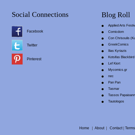
Social Connections
Blog Roll
Applied Arts Festiv
Facebook
Comicdom
Con Chrisoulis (Κ
GreekComics
Twitter
Ilias Kyriazis
Kotsifas Blackbird
Pinterest
Lef Kiort
Mycomics.gr
nec
Pan Pan
Tasmar
Tassos Papaioan
Tautologos
Home
|
About
|
Contact
|
Terms