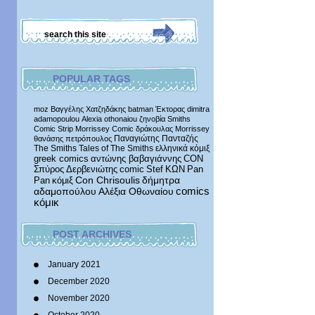
POPULAR TAGS
moz
Βαγγέλης Χατζηδάκης
batman
Έκτορας
dimitra
adamopoulou
Alexia othonaiou
ζηνοβία
Smiths
Comic Strip
Morrissey Comic
δράκουλας
Morrissey
Παναγιώτης Πανταζής
θανάσης πετρόπουλος
The Smiths
Tales of The Smiths
ελληνικά κόμιξ
greek comics
αντώνης βαβαγιάννης
CON
Σπύρος Δερβενιώτης
comic
Stef
ΚΩΝ
Pan
δήμητρα
Pan
κόμιξ
Con Chrisoulis
αδαμοπούλου
Αλέξια Οθωναίου
comics
κόμικ
POST ARCHIVES
January 2021
December 2020
November 2020