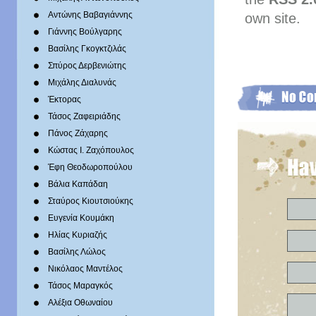
Αντώνης Βαβαγιάννης
own site.
Γιάννης Βούλγαρης
Βασίλης Γκογκτζιλάς
Σπύρος Δερβενιώτης
Mιχάλης Διαλυνάς
Έκτορας
Τάσος Ζαφειριάδης
Πάνος Ζάχαρης
Κώστας Ι. Ζαχόπουλoς
Έφη Θεοδωροπούλου
Βάλια Καπάδαη
Σταύρος Κιουτσιούκης
Ευγενία Κουμάκη
Ηλίας Κυριαζής
Βασίλης Λώλος
Νικόλαος Μαντέλος
Τάσος Μαραγκός
Αλέξια Οθωναίου