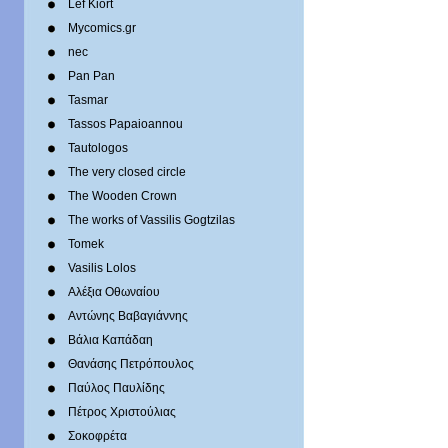
Lef Kiort
Mycomics.gr
nec
Pan Pan
Tasmar
Tassos Papaioannou
Tautologos
The very closed circle
The Wooden Crown
The works of Vassilis Gogtzilas
Tomek
Vasilis Lolos
Αλέξια Οθωναίου
Αντώνης Βαβαγιάννης
Βάλια Καπάδαη
Θανάσης Πετρόπουλος
Παύλος Παυλίδης
Πέτρος Χριστούλιας
Σοκοφρέτα