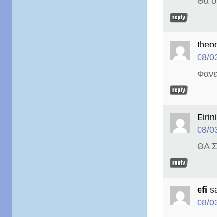
Θα σ
theod
08/0
Φανε
Eirin
08/0
ΘΑ Σ
efi
s
08/0