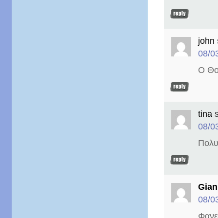
john
08/0
Ο Θο
tina
08/0
Πολυ
Gian
08/0
Φανε