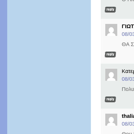
ΓΙΩ
08/0
ΘΑ Σ
Κατε
08/0
Πολυτ
thali
08/0
Θου Β