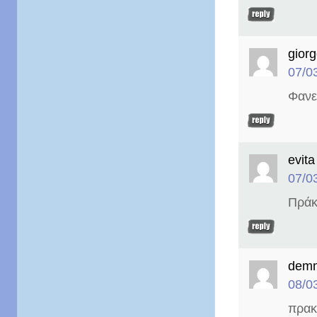
gior
07/0
Φανε
evita
07/0
Πράκ
demm
08/0
πρακ