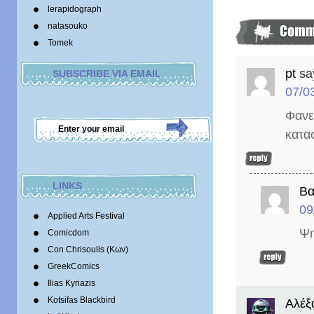
lerapidograph
natasouko
Tomek
pt
sa
SUBSCRIBE VIA EMAIL
07/0
Φανε
κατα
LINKS
Βα
09
Applied Arts Festival
Ψη
Comicdom
Con Chrisoulis (Κων)
GreekComics
Ilias Kyriazis
Kotsifas Blackbird
Αλέξ