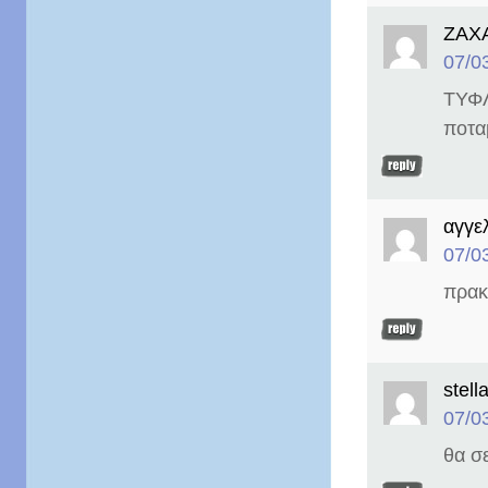
ΖΑΧΑ
07/0
ΤΥΦΛ
ποτα
αγγε
07/0
πρακ
stell
07/0
θα σ