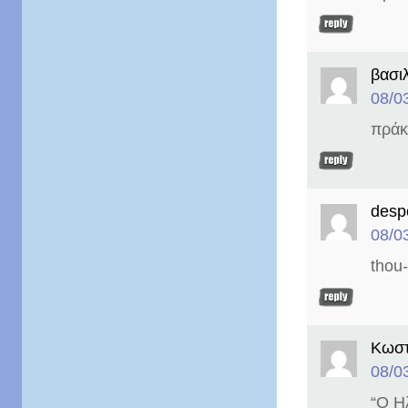
βασι
08/0
πράκ
desp
08/0
thou-
Κωστ
08/0
“Ο Η