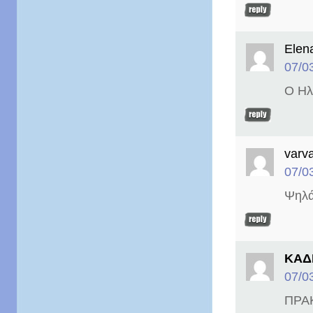
Elen
07/0
Ο Ηλ
varv
07/0
Ψηλά 
ΚΑΔ
07/0
ΠΡΑ