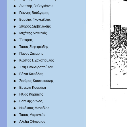
Αντώνης Βαβαγιάννης
Γιάννης Βούλγαρης
Βασίλης Γκογκτζιλάς
Σπύρος Δερβενιώτης
Mιχάλης Διαλυνάς
Έκτορας
Τάσος Ζαφειριάδης
Πάνος Ζάχαρης
Κώστας Ι. Ζαχόπουλoς
Έφη Θεοδωροπούλου
Βάλια Καπάδαη
Σταύρος Κιουτσιούκης
Ευγενία Κουμάκη
Ηλίας Κυριαζής
Βασίλης Λώλος
Νικόλαος Μαντέλος
Τάσος Μαραγκός
Αλέξια Οθωναίου