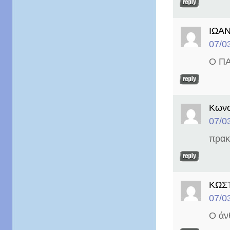
ΙΩΑ
07/0
Ο ΠΑ
Κωνσ
07/0
πρακ
ΚΩΣ
07/0
Ο άν