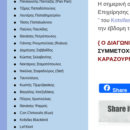
Παναγιώτης Πανταζής (Pan Pan)
Η σημερινή 
Τζίμης Παπαδόπουλος
Επιχείρησης
Λευτέρης Παπαδημητρίου
”
του
Kotsifas
Τάσος Παπαϊωάννου
την έβδομη τ
Παύλος Παυλίδης
Θανάσης Πετρόπουλος
{ O ΔΙΑΓΩ
Γιάννης Ρουμπούλιας (Rubus)
ΣΥΜΜΕΤΟΧΗ
Δημήτρης Σαββαΐδης
Κώστας Σκλαβενίτης
ΚΑΡΑΖΟΥΡΝ
Νεκτάριος Σταματόπουλος
Νικόλας Στεφαδούρος (Stef)
Tαυτολόγος
Κωστής Τζωρτζακάκης
Share
Βαγγέλης Χατζηδάκης
Πέτρος Χριστούλιας
Θανάσης Ψαρρός
Con Chrisoulis (Κων)
Kotsifas Blackbird
Lef Kiort