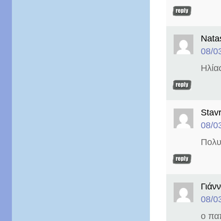
Nata
08/0
Ηλία
Stav
08/0
Πολυ
Γιάνν
08/0
ο πα