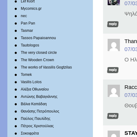
Lef Kiort
07/0
Mycomics.gr
Ψηλά
nec
Pan Pan
Tasmar
Tassos Papaioannou
Than
Tautologos
07/0
The very closed circle
Ο Ηλ
The Wooden Crown
The works of Vassilis Gogtzilas
Tomek
Vasilis Lolos
Racc
Αλέξια Οθωναίου
07/0
Αντώνης Βαβαγιάννης
Βάλια Καπάδαη
Θουβ
Θανάσης Πετρόπουλος
Παύλος Παυλίδης
Πέτρος Χριστούλιας
STA
Σοκοφρέτα