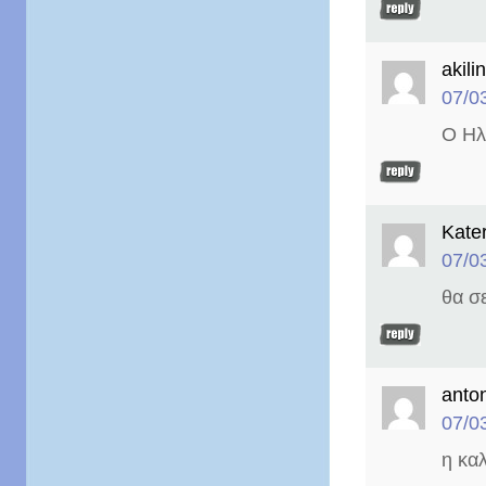
akili
07/0
Ο Ηλ
Kate
07/0
θα σ
anton
07/0
η καλ