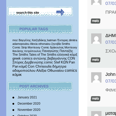
07/0
ΠΡΑ
POPULAR TAGS
ΔΗΜ
moz
Βαγγέλης Χατζηδάκης
batman
Έκτορας
dimitra
07/0
adamopoulou
Alexia othonaiou
ζηνοβία
Smiths
Comic Strip
Morrissey Comic
δράκουλας
Morrissey
ΣΧΟ
Παναγιώτης Πανταζής
θανάσης πετρόπουλος
The Smiths
Tales of The Smiths
ελληνικά κόμιξ
greek comics
αντώνης βαβαγιάννης
CON
Σπύρος Δερβενιώτης
comic
Stef
ΚΩΝ
Pan
δήμητρα
Pan
κόμιξ
Con Chrisoulis
αδαμοπούλου
Αλέξια Οθωναίου
comics
John
κόμικ
07/0
POST ARCHIVES
Φανε
January 2021
December 2020
November 2020
ματα