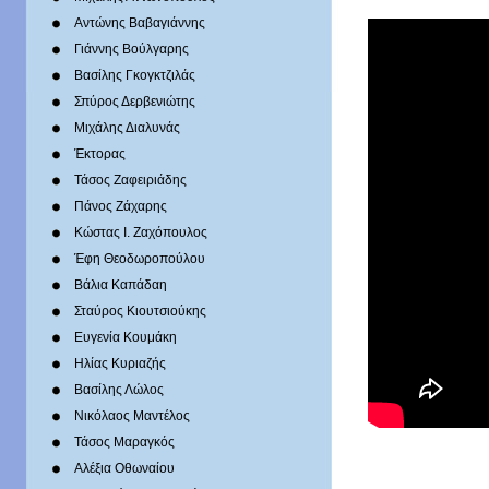
Αντώνης Βαβαγιάννης
Γιάννης Βούλγαρης
Βασίλης Γκογκτζιλάς
Σπύρος Δερβενιώτης
Mιχάλης Διαλυνάς
Έκτορας
Τάσος Ζαφειριάδης
Πάνος Ζάχαρης
Κώστας Ι. Ζαχόπουλoς
Έφη Θεοδωροπούλου
Βάλια Καπάδαη
Σταύρος Κιουτσιούκης
Ευγενία Κουμάκη
Ηλίας Κυριαζής
Βασίλης Λώλος
Νικόλαος Μαντέλος
Τάσος Μαραγκός
Αλέξια Οθωναίου