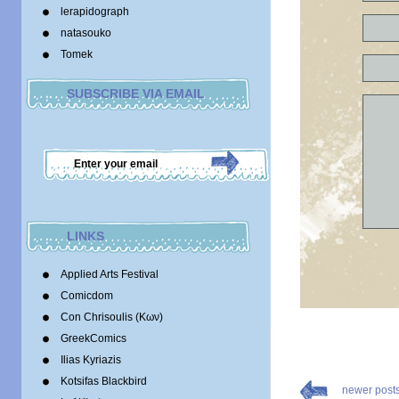
lerapidograph
natasouko
Tomek
SUBSCRIBE VIA EMAIL
LINKS
Applied Arts Festival
Comicdom
Con Chrisoulis (Κων)
GreekComics
Ilias Kyriazis
Kotsifas Blackbird
newer post