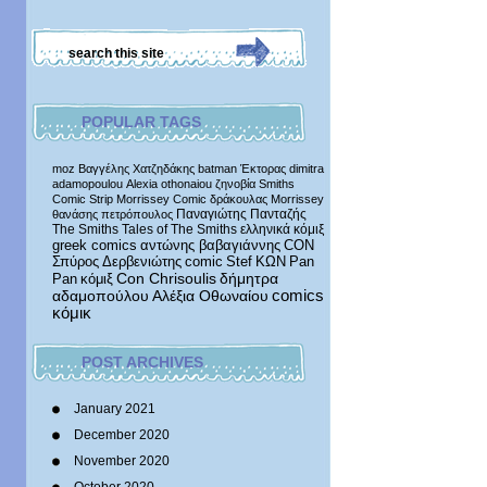
POPULAR TAGS
moz
Βαγγέλης Χατζηδάκης
batman
Έκτορας
dimitra
adamopoulou
Alexia othonaiou
ζηνοβία
Smiths
Comic Strip
Morrissey Comic
δράκουλας
Morrissey
Παναγιώτης Πανταζής
θανάσης πετρόπουλος
The Smiths
Tales of The Smiths
ελληνικά κόμιξ
greek comics
αντώνης βαβαγιάννης
CON
Σπύρος Δερβενιώτης
comic
Stef
ΚΩΝ
Pan
δήμητρα
Pan
κόμιξ
Con Chrisoulis
αδαμοπούλου
Αλέξια Οθωναίου
comics
κόμικ
POST ARCHIVES
January 2021
December 2020
November 2020