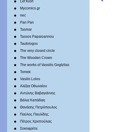
Lef Kiort
Mycomics.gr
nec
Pan Pan
Tasmar
Tassos Papaioannou
Tautologos
The very closed circle
The Wooden Crown
The works of Vassilis Gogtzilas
Tomek
Vasilis Lolos
Αλέξια Οθωναίου
Αντώνης Βαβαγιάννης
Βάλια Καπάδαη
Θανάσης Πετρόπουλος
Παύλος Παυλίδης
Πέτρος Χριστούλιας
Σοκοφρέτα