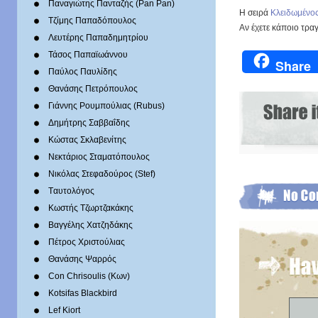
Παναγιώτης Πανταζής (Pan Pan)
Η σειρά
Κλειδωμένο
Τζίμης Παπαδόπουλος
Aν έχετε κάποιο τρα
Λευτέρης Παπαδημητρίου
Τάσος Παπαϊωάννου
Share
Παύλος Παυλίδης
Θανάσης Πετρόπουλος
Γιάννης Ρουμπούλιας (Rubus)
Δημήτρης Σαββαΐδης
Κώστας Σκλαβενίτης
Νεκτάριος Σταματόπουλος
Νικόλας Στεφαδούρος (Stef)
Tαυτολόγος
Κωστής Τζωρτζακάκης
Βαγγέλης Χατζηδάκης
Πέτρος Χριστούλιας
Θανάσης Ψαρρός
Con Chrisoulis (Κων)
Kotsifas Blackbird
Lef Kiort