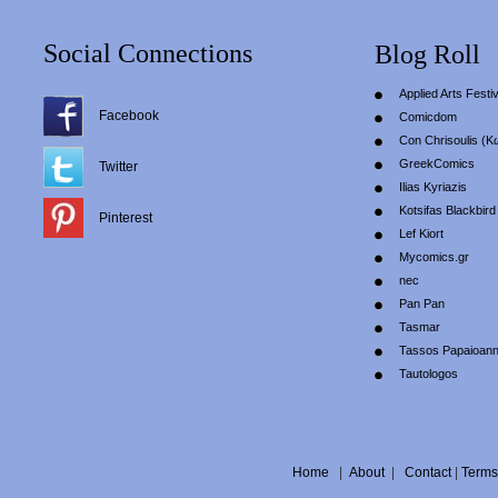
Social Connections
Blog Roll
Applied Arts Festiv
Facebook
Comicdom
Con Chrisoulis (Κ
GreekComics
Twitter
Ilias Kyriazis
Kotsifas Blackbird
Pinterest
Lef Kiort
Mycomics.gr
nec
Pan Pan
Tasmar
Tassos Papaioan
Tautologos
Home
|
About
|
Contact
|
Terms