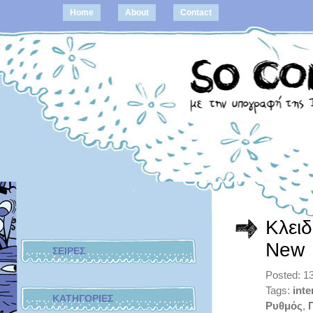
Home
About
Contact
Kλειδ
New
ΣΕΙΡΕΣ
Posted: 1
Tags:
inte
ΚΑΤΗΓΟΡΙΕΣ
Ρυθμός
,