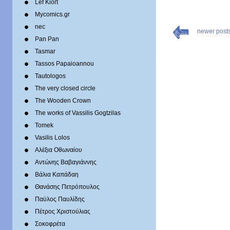
Lef Kiort
Mycomics.gr
nec
newer post
Pan Pan
Tasmar
Tassos Papaioannou
Tautologos
The very closed circle
The Wooden Crown
The works of Vassilis Gogtzilas
Tomek
Vasilis Lolos
Αλέξια Οθωναίου
Αντώνης Βαβαγιάννης
Βάλια Καπάδαη
Θανάσης Πετρόπουλος
Παύλος Παυλίδης
Πέτρος Χριστούλιας
Σοκοφρέτα