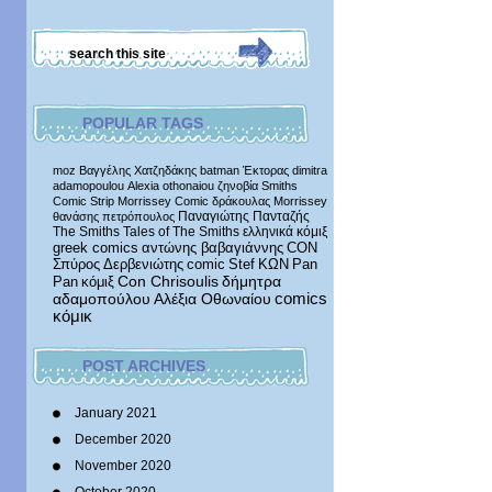
POPULAR TAGS
moz
Βαγγέλης Χατζηδάκης
batman
Έκτορας
dimitra
adamopoulou
Alexia othonaiou
ζηνοβία
Smiths
Comic Strip
Morrissey Comic
δράκουλας
Morrissey
Παναγιώτης Πανταζής
θανάσης πετρόπουλος
The Smiths
Tales of The Smiths
ελληνικά κόμιξ
greek comics
αντώνης βαβαγιάννης
CON
Σπύρος Δερβενιώτης
comic
Stef
ΚΩΝ
Pan
δήμητρα
Pan
κόμιξ
Con Chrisoulis
αδαμοπούλου
Αλέξια Οθωναίου
comics
κόμικ
POST ARCHIVES
January 2021
December 2020
November 2020