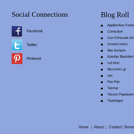
Social Connections
Blog Roll
Applied Arts Festiv
Facebook
Comicdom
Con Chrisoulis (Κ
GreekComics
Twitter
Ilias Kyriazis
Kotsifas Blackbird
Pinterest
Lef Kiort
Mycomics.gr
nec
Pan Pan
Tasmar
Tassos Papaioan
Tautologos
Home
|
About
|
Contact
|
Terms