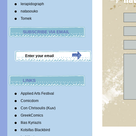
lerapidograph
natasouko
Tomek
SUBSCRIBE VIA EMAIL
LINKS
Applied Arts Festival
Comicdom
Con Chrisoulis (Κων)
GreekComics
Ilias Kyriazis
Kotsifas Blackbird