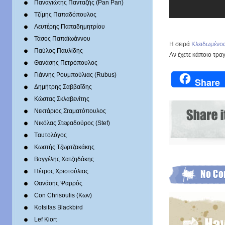
Παναγιώτης Πανταζής (Pan Pan)
Τζίμης Παπαδόπουλος
Λευτέρης Παπαδημητρίου
Τάσος Παπαϊωάννου
Η σειρά
Κλειδωμένο
Παύλος Παυλίδης
Aν έχετε κάποιο τρα
Θανάσης Πετρόπουλος
Γιάννης Ρουμπούλιας (Rubus)
Share
Δημήτρης Σαββαΐδης
Κώστας Σκλαβενίτης
Νεκτάριος Σταματόπουλος
Νικόλας Στεφαδούρος (Stef)
Tαυτολόγος
Κωστής Τζωρτζακάκης
Βαγγέλης Χατζηδάκης
Πέτρος Χριστούλιας
Θανάσης Ψαρρός
Con Chrisoulis (Κων)
Kotsifas Blackbird
Lef Kiort