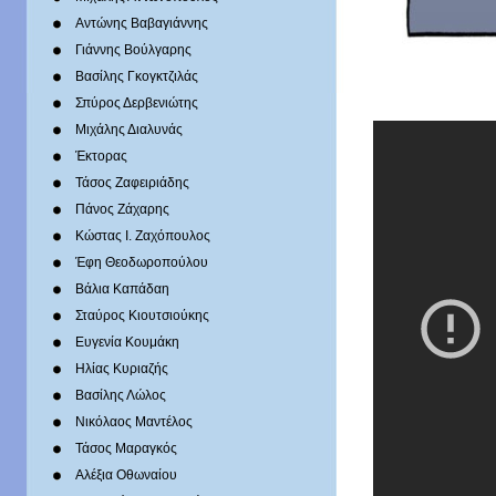
Αντώνης Βαβαγιάννης
Γιάννης Βούλγαρης
Βασίλης Γκογκτζιλάς
Σπύρος Δερβενιώτης
Mιχάλης Διαλυνάς
Έκτορας
Τάσος Ζαφειριάδης
Πάνος Ζάχαρης
Κώστας Ι. Ζαχόπουλoς
Έφη Θεοδωροπούλου
Βάλια Καπάδαη
Σταύρος Κιουτσιούκης
Ευγενία Κουμάκη
Ηλίας Κυριαζής
Βασίλης Λώλος
Νικόλαος Μαντέλος
Τάσος Μαραγκός
Αλέξια Οθωναίου