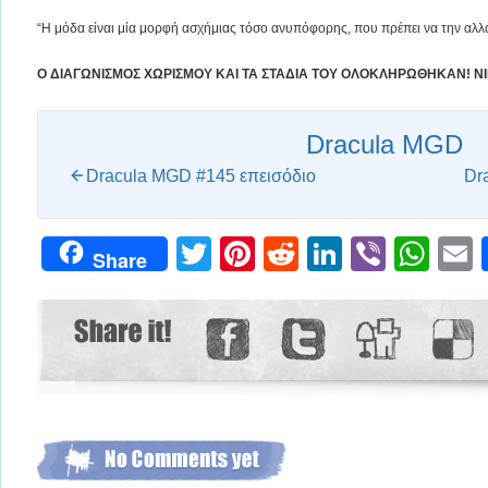
“Η μόδα είναι μία μορφή ασχήμιας τόσο ανυπόφορης, που πρέπει να την αλλά
O ΔΙΑΓΩΝΙΣΜΟΣ ΧΩΡΙΣΜΟΥ KAI TA ΣΤΑΔΙΑ ΤΟΥ ΟΛΟΚΛΗΡΩΘΗΚΑΝ! ΝΙΚ
Dracula MGD
Dracula MGD #145 επεισόδιο
Dr
Twitter
Pinterest
Reddit
LinkedIn
Viber
Wh
Share