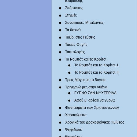
Επιβίωσης
Σπάρτακος
Στιγμές
Συνοικιακές Μπαλάντες
Τα θερινά
Ταξίδι στις Γεύσεις
Τάσεις Φυγής
Ταυτολογίες
Το Ρομπότ και το Κορίτσι
Το Ρομπότ και το Κορίτσι 1
Το Ρομπότ και το Κορίτσι III
Τρεις Μάγοι με τα δόντια
Τριγυρνώ μες στην Αθήνα
ΓΥΡΝΩ ΣΑΝ ΝΥΧΤΕΡΙΔΑ
Αφού μ’ αρέσει να γυρνώ
Φαντάσματα των Χριστουγέννων
Χαρακώματα
Χρονικά του Δρακοφοίνικα: Ημίθεος
Ψηφιδωτό