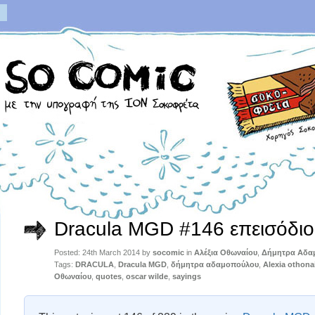
Dracula MGD #146 επεισόδιο
Posted: 24th March 2014 by
socomic
in
Αλέξια Οθωναίου
,
Δήμητρα Αδα
Tags:
DRACULA
,
Dracula MGD
,
δήμητρα αδαμοπούλου
,
Alexia othona
Οθωναίου
,
quotes
,
oscar wilde
,
sayings