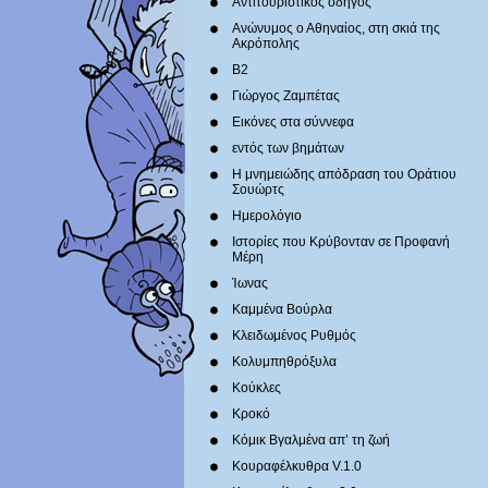
Αντιτουριστικός οδηγός
Ανώνυμος ο Αθηναίος, στη σκιά της
Ακρόπολης
Β2
Γιώργος Ζαμπέτας
Εικόνες στα σύννεφα
εντός των βημάτων
Η μνημειώδης απόδραση του Οράτιου
Σουώρτς
Ημερολόγιο
Ιστορίες που Κρύβονταν σε Προφανή
Μέρη
Ίωνας
Καμμένα Βούρλα
Κλειδωμένος Ρυθμός
Κολυμπηθρόξυλα
Κούκλες
Κροκό
Κόμικ Βγαλμένα απ’ τη ζωή
Κουραφέλκυθρα V.1.0