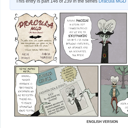
This entry is part 146 of 239 in the series
Dracula MGD
ENGLISH VERSION