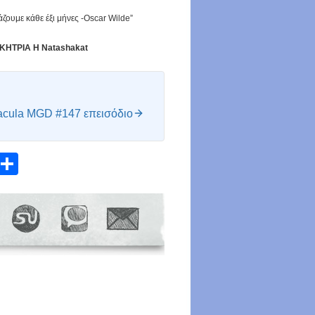
ζουμε κάθε έξι μήνες -Oscar Wilde”
ΗΤΡΙΑ Η Natashakat
acula MGD #147 επεισόδιο
atsApp
Email
Share