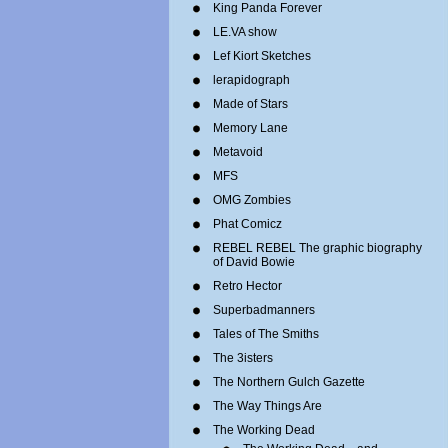
King Panda Forever
LE.VA show
Lef Kiort Sketches
lerapidograph
Made of Stars
Memory Lane
Metavoid
MFS
OMG Zombies
Phat Comicz
REBEL REBEL The graphic biography
of David Bowie
Retro Hector
Superbadmanners
Tales of The Smiths
The 3isters
The Northern Gulch Gazette
The Way Things Are
The Working Dead