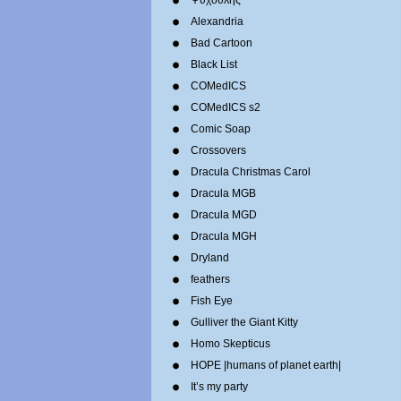
Ψυχούλης
Alexandria
Bad Cartoon
Black List
COMedICS
COMedICS s2
Comic Soap
Crossovers
Dracula Christmas Carol
Dracula MGB
Dracula MGD
Dracula MGH
Dryland
feathers
Fish Eye
Gulliver the Giant Kitty
Homo Skepticus
HOPE |humans of planet earth|
It’s my party