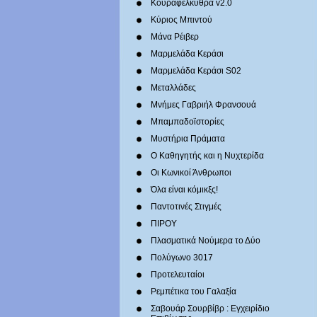
Κουραφέλκυθρα v2.0
Κύριος Μπιντού
Μάνα Ρέιβερ
Μαρμελάδα Κεράσι
Μαρμελάδα Κεράσι S02
Μεταλλάδες
Mνήμες Γαβριήλ Φρανσουά
Μπαμπαδοϊστορίες
Μυστήρια Πράματα
Ο Καθηγητής και η Νυχτερίδα
Οι Κωνικοί Άνθρωποι
Όλα είναι κόμικξς!
Παντοτινές Στιγμές
ΠΙΡΟΥ
Πλασματικά Νούμερα το Δύο
Πολύγωνο 3017
Προτελευταίοι
Ρεμπέτικα του Γαλαξία
Σαβουάρ Σουρβίβρ : Εγχειρίδιο