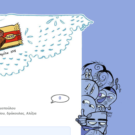
0
μοπούλου
iou
,
δράκουλας
,
Αλέξια