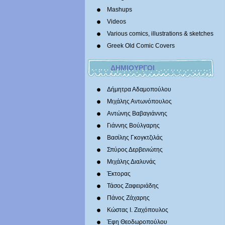
Mashups
Videos
Various comics, illustrations & sketches
Greek Old Comic Covers
ΔΗΜΙΟΥΡΓΟΙ
Δήμητρα Αδαμοπούλου
Μιχάλης Αντωνόπουλος
Αντώνης Βαβαγιάννης
Γιάννης Βούλγαρης
Βασίλης Γκογκτζιλάς
Σπύρος Δερβενιώτης
Mιχάλης Διαλυνάς
Έκτορας
Τάσος Ζαφειριάδης
Πάνος Ζάχαρης
Κώστας Ι. Ζαχόπουλoς
Έφη Θεοδωροπούλου