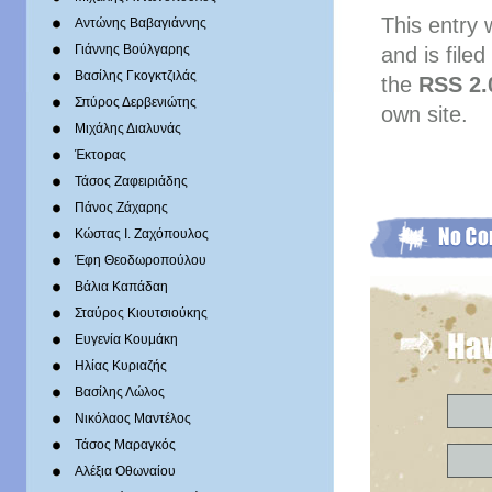
This entry
Αντώνης Βαβαγιάννης
Γιάννης Βούλγαρης
and is file
Βασίλης Γκογκτζιλάς
the
RSS 2.
Σπύρος Δερβενιώτης
own site.
Mιχάλης Διαλυνάς
Έκτορας
Τάσος Ζαφειριάδης
Πάνος Ζάχαρης
Κώστας Ι. Ζαχόπουλoς
Έφη Θεοδωροπούλου
Βάλια Καπάδαη
Σταύρος Κιουτσιούκης
Ευγενία Κουμάκη
Ηλίας Κυριαζής
Βασίλης Λώλος
Νικόλαος Μαντέλος
Τάσος Μαραγκός
Αλέξια Οθωναίου