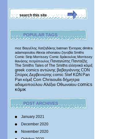
POPULAR TAGS
moz
Βαγγέλης Χατζηδάκης
batman
Έκτορας
dimitra
adamopoulou
Alexia othonaiou
ζηνοβία
Smiths
Comic Strip
Morrissey Comic
δράκουλας
Morrissey
Παναγιώτης Πανταζής
θανάσης πετρόπουλος
The Smiths
Tales of The Smiths
ελληνικά κόμιξ
greek comics
αντώνης βαβαγιάννης
CON
Σπύρος Δερβενιώτης
comic
Stef
ΚΩΝ
Pan
δήμητρα
Pan
κόμιξ
Con Chrisoulis
αδαμοπούλου
Αλέξια Οθωναίου
comics
κόμικ
POST ARCHIVES
January 2021
December 2020
November 2020