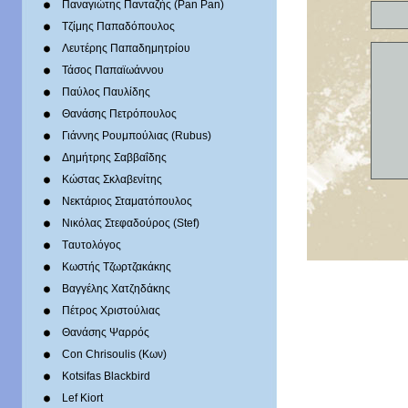
Παναγιώτης Πανταζής (Pan Pan)
Τζίμης Παπαδόπουλος
Λευτέρης Παπαδημητρίου
Τάσος Παπαϊωάννου
Παύλος Παυλίδης
Θανάσης Πετρόπουλος
Γιάννης Ρουμπούλιας (Rubus)
Δημήτρης Σαββαΐδης
Κώστας Σκλαβενίτης
Νεκτάριος Σταματόπουλος
Νικόλας Στεφαδούρος (Stef)
Tαυτολόγος
Κωστής Τζωρτζακάκης
Βαγγέλης Χατζηδάκης
Πέτρος Χριστούλιας
Θανάσης Ψαρρός
Con Chrisoulis (Κων)
Kotsifas Blackbird
Lef Kiort