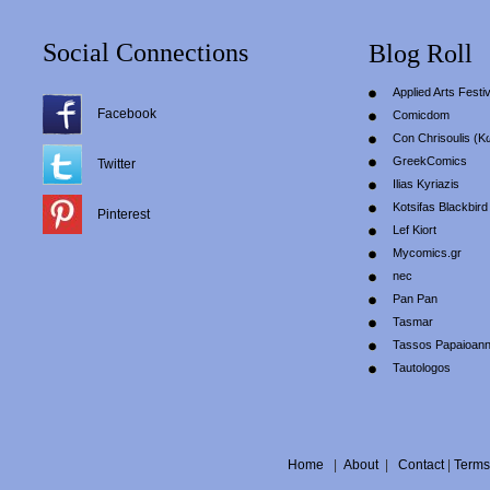
Social Connections
Blog Roll
Applied Arts Festiv
Facebook
Comicdom
Con Chrisoulis (Κ
GreekComics
Twitter
Ilias Kyriazis
Kotsifas Blackbird
Pinterest
Lef Kiort
Mycomics.gr
nec
Pan Pan
Tasmar
Tassos Papaioan
Tautologos
Home
|
About
|
Contact
|
Terms