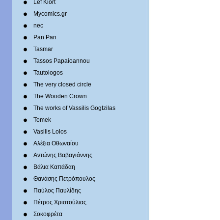
Lef Kiort
Mycomics.gr
nec
Pan Pan
Tasmar
Tassos Papaioannou
Tautologos
The very closed circle
The Wooden Crown
The works of Vassilis Gogtzilas
Tomek
Vasilis Lolos
Αλέξια Οθωναίου
Αντώνης Βαβαγιάννης
Βάλια Καπάδαη
Θανάσης Πετρόπουλος
Παύλος Παυλίδης
Πέτρος Χριστούλιας
Σοκοφρέτα