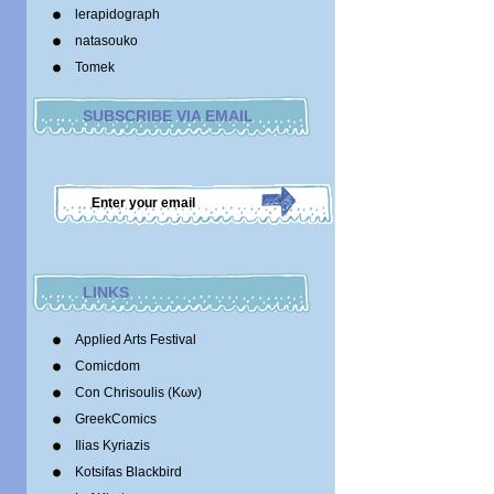
lerapidograph
natasouko
Tomek
SUBSCRIBE VIA EMAIL
LINKS
Applied Arts Festival
Comicdom
Con Chrisoulis (Κων)
GreekComics
Ilias Kyriazis
Kotsifas Blackbird