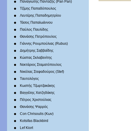
Παναγιώτης Πανταζής (Pan Pan)
Τζίμης Παπαδόπουλος
Λευτέρης Παπαδημητρίου
Τάσος Παπαϊωάννου
Παύλος Παυλίδης
Θανάσης Πετρόπουλος
Γιάννης Ρουμπούλιας (Rubus)
Δημήτρης Σαββαΐδης
Κώστας Σκλαβενίτης
Νεκτάριος Σταματόπουλος
Νικόλας Στεφαδούρος (Stef)
Tαυτολόγος
Κωστής Τζωρτζακάκης
Βαγγέλης Χατζηδάκης
Πέτρος Χριστούλιας
Θανάσης Ψαρρός
Con Chrisoulis (Κων)
Kotsifas Blackbird
Lef Kiort