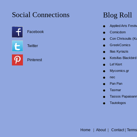
Social Connections
Blog Roll
Applied Arts Festiv
Facebook
Comicdom
Con Chrisoulis (Κ
GreekComics
Twitter
Ilias Kyriazis
Kotsifas Blackbird
Pinterest
Lef Kiort
Mycomics.gr
nec
Pan Pan
Tasmar
Tassos Papaioan
Tautologos
Home
|
About
|
Contact
|
Terms