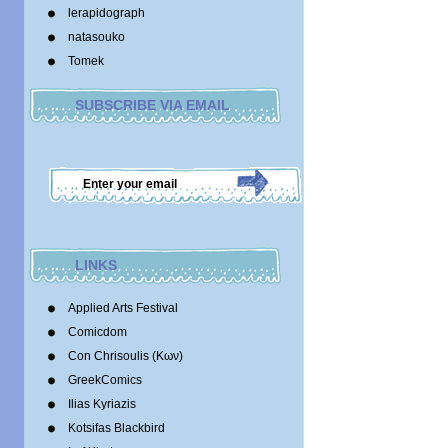
lerapidograph
natasouko
Tomek
SUBSCRIBE VIA EMAIL
LINKS
Applied Arts Festival
Comicdom
Con Chrisoulis (Κων)
GreekComics
Ilias Kyriazis
Kotsifas Blackbird