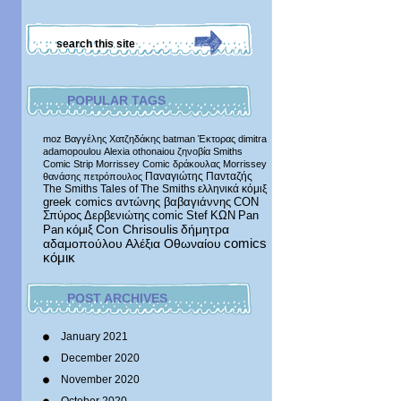
POPULAR TAGS
moz
Βαγγέλης Χατζηδάκης
batman
Έκτορας
dimitra
adamopoulou
Alexia othonaiou
ζηνοβία
Smiths
Comic Strip
Morrissey Comic
δράκουλας
Morrissey
Παναγιώτης Πανταζής
θανάσης πετρόπουλος
The Smiths
Tales of The Smiths
ελληνικά κόμιξ
greek comics
αντώνης βαβαγιάννης
CON
Σπύρος Δερβενιώτης
comic
Stef
ΚΩΝ
Pan
δήμητρα
Pan
κόμιξ
Con Chrisoulis
αδαμοπούλου
Αλέξια Οθωναίου
comics
κόμικ
POST ARCHIVES
January 2021
December 2020
November 2020