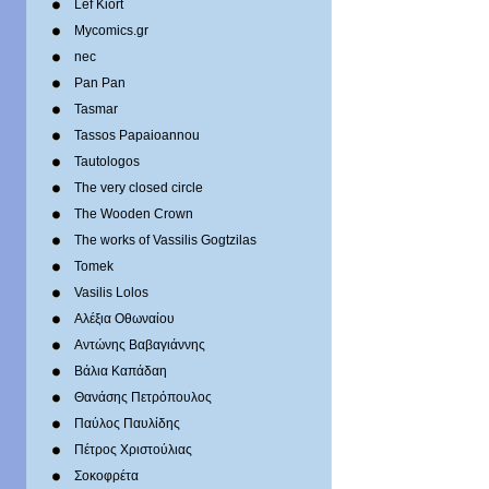
Lef Kiort
Mycomics.gr
nec
Pan Pan
Tasmar
Tassos Papaioannou
Tautologos
The very closed circle
The Wooden Crown
The works of Vassilis Gogtzilas
Tomek
Vasilis Lolos
Αλέξια Οθωναίου
Αντώνης Βαβαγιάννης
Βάλια Καπάδαη
Θανάσης Πετρόπουλος
Παύλος Παυλίδης
Πέτρος Χριστούλιας
Σοκοφρέτα