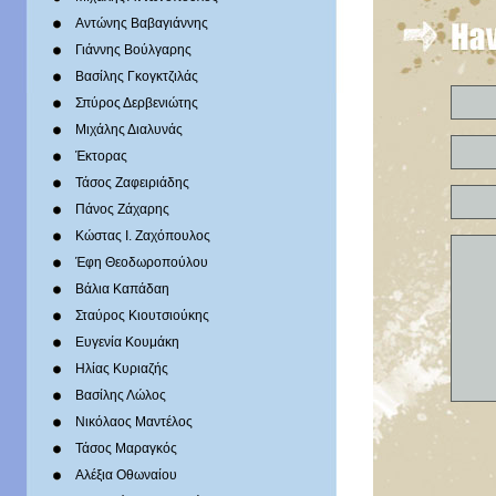
Αντώνης Βαβαγιάννης
Γιάννης Βούλγαρης
Βασίλης Γκογκτζιλάς
Σπύρος Δερβενιώτης
Mιχάλης Διαλυνάς
Έκτορας
Τάσος Ζαφειριάδης
Πάνος Ζάχαρης
Κώστας Ι. Ζαχόπουλoς
Έφη Θεοδωροπούλου
Βάλια Καπάδαη
Σταύρος Κιουτσιούκης
Ευγενία Κουμάκη
Ηλίας Κυριαζής
Βασίλης Λώλος
Νικόλαος Μαντέλος
Τάσος Μαραγκός
Αλέξια Οθωναίου