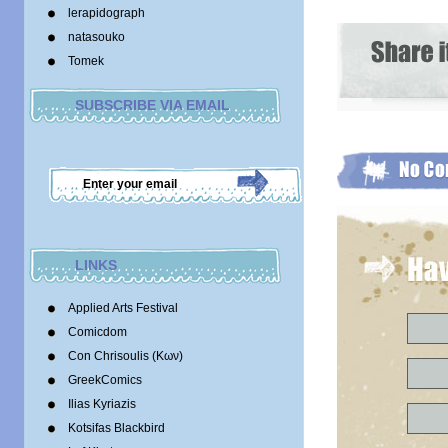
lerapidograph
natasouko
Tomek
SUBSCRIBE VIA EMAIL
LINKS
Applied Arts Festival
Comicdom
Con Chrisoulis (Κων)
GreekComics
Ilias Kyriazis
Kotsifas Blackbird