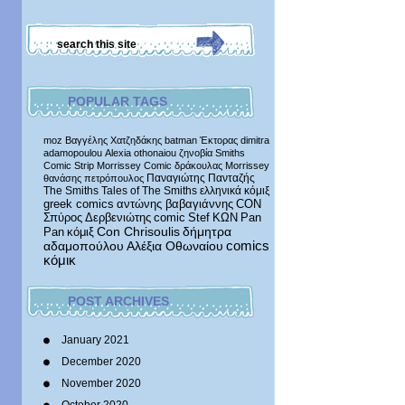
POPULAR TAGS
moz
Βαγγέλης Χατζηδάκης
batman
Έκτορας
dimitra
adamopoulou
Alexia othonaiou
ζηνοβία
Smiths
Comic Strip
Morrissey Comic
δράκουλας
Morrissey
Παναγιώτης Πανταζής
θανάσης πετρόπουλος
The Smiths
Tales of The Smiths
ελληνικά κόμιξ
greek comics
αντώνης βαβαγιάννης
CON
Σπύρος Δερβενιώτης
comic
Stef
ΚΩΝ
Pan
δήμητρα
Pan
κόμιξ
Con Chrisoulis
αδαμοπούλου
Αλέξια Οθωναίου
comics
κόμικ
POST ARCHIVES
January 2021
December 2020
November 2020