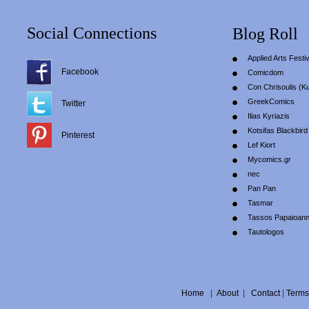
Social Connections
Blog Roll
Applied Arts Festiv
Facebook
Comicdom
Con Chrisoulis (Κ
GreekComics
Twitter
Ilias Kyriazis
Kotsifas Blackbird
Pinterest
Lef Kiort
Mycomics.gr
nec
Pan Pan
Tasmar
Tassos Papaioan
Tautologos
Home
|
About
|
Contact
|
Terms