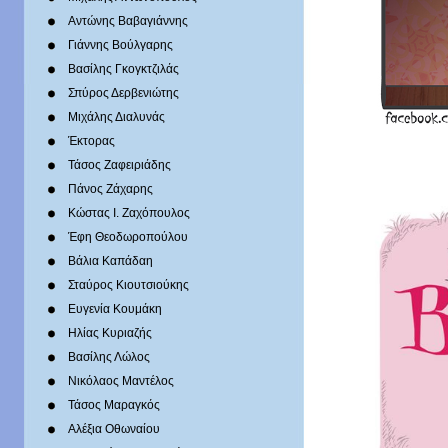
Αντώνης Βαβαγιάννης
Γιάννης Βούλγαρης
Βασίλης Γκογκτζιλάς
Σπύρος Δερβενιώτης
Mιχάλης Διαλυνάς
Έκτορας
Τάσος Ζαφειριάδης
Πάνος Ζάχαρης
Κώστας Ι. Ζαχόπουλoς
Έφη Θεοδωροπούλου
Βάλια Καπάδαη
Σταύρος Κιουτσιούκης
Ευγενία Κουμάκη
Ηλίας Κυριαζής
Βασίλης Λώλος
Νικόλαος Μαντέλος
Τάσος Μαραγκός
Αλέξια Οθωναίου