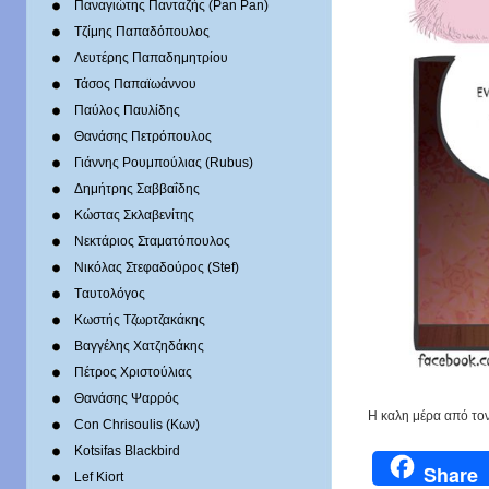
Παναγιώτης Πανταζής (Pan Pan)
Τζίμης Παπαδόπουλος
Λευτέρης Παπαδημητρίου
Τάσος Παπαϊωάννου
Παύλος Παυλίδης
Θανάσης Πετρόπουλος
Γιάννης Ρουμπούλιας (Rubus)
Δημήτρης Σαββαΐδης
Κώστας Σκλαβενίτης
Νεκτάριος Σταματόπουλος
Νικόλας Στεφαδούρος (Stef)
Tαυτολόγος
Κωστής Τζωρτζακάκης
Βαγγέλης Χατζηδάκης
Πέτρος Χριστούλιας
Θανάσης Ψαρρός
H καλη μέρα από τον
Con Chrisoulis (Κων)
Kotsifas Blackbird
Share
Lef Kiort