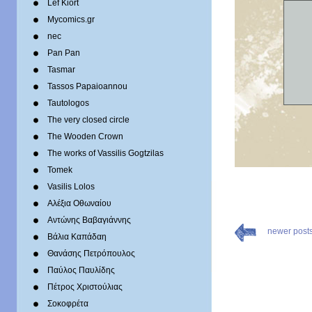
Lef Kiort
Mycomics.gr
nec
Pan Pan
Tasmar
Tassos Papaioannou
Tautologos
The very closed circle
The Wooden Crown
The works of Vassilis Gogtzilas
Tomek
Vasilis Lolos
Αλέξια Οθωναίου
Αντώνης Βαβαγιάννης
newer post
Βάλια Καπάδαη
Θανάσης Πετρόπουλος
Παύλος Παυλίδης
Πέτρος Χριστούλιας
Σοκοφρέτα