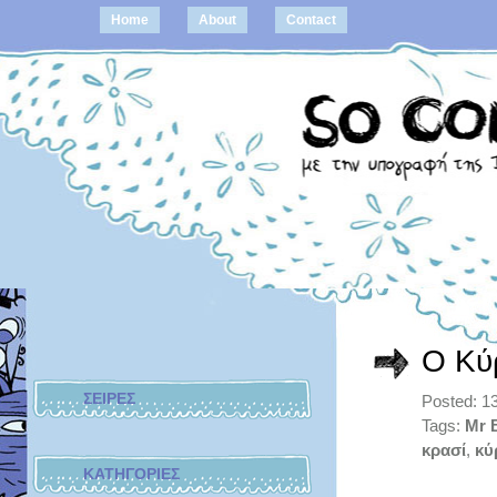
Home
About
Contact
Ο Κύ
ΣΕΙΡΕΣ
Posted: 1
Tags:
Mr 
κρασί
,
κύ
ΚΑΤΗΓΟΡΙΕΣ