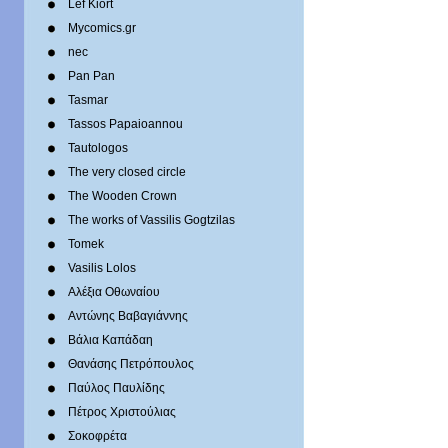
Lef Kiort
Mycomics.gr
nec
Pan Pan
Tasmar
Tassos Papaioannou
Tautologos
The very closed circle
The Wooden Crown
The works of Vassilis Gogtzilas
Tomek
Vasilis Lolos
Αλέξια Οθωναίου
Αντώνης Βαβαγιάννης
Βάλια Καπάδαη
Θανάσης Πετρόπουλος
Παύλος Παυλίδης
Πέτρος Χριστούλιας
Σοκοφρέτα