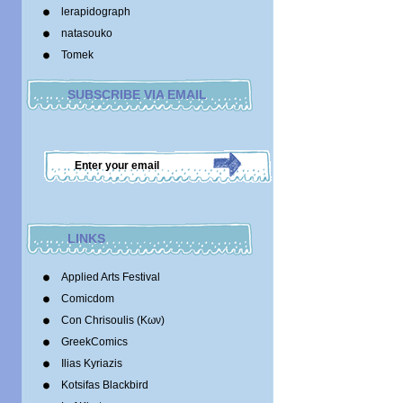
lerapidograph
natasouko
Tomek
SUBSCRIBE VIA EMAIL
LINKS
Applied Arts Festival
Comicdom
Con Chrisoulis (Κων)
GreekComics
Ilias Kyriazis
Kotsifas Blackbird