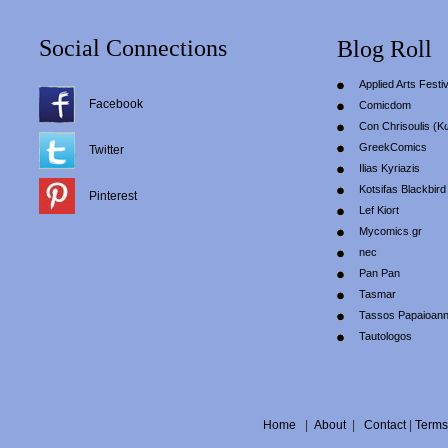
Social Connections
Blog Roll
Applied Arts Festiv
Facebook
Comicdom
Con Chrisoulis (Κ
GreekComics
Twitter
Ilias Kyriazis
Kotsifas Blackbird
Pinterest
Lef Kiort
Mycomics.gr
nec
Pan Pan
Tasmar
Tassos Papaioan
Tautologos
Home
|
About
|
Contact
|
Terms