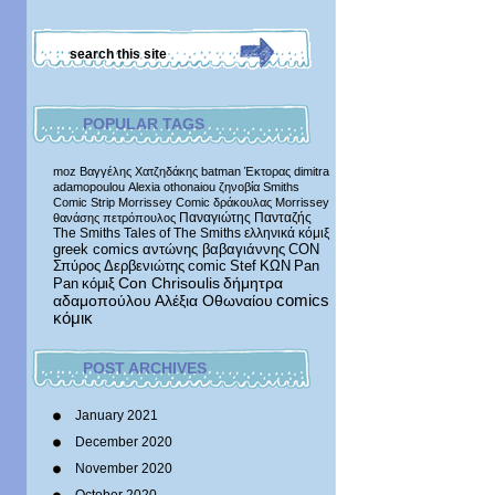
POPULAR TAGS
moz
Βαγγέλης Χατζηδάκης
batman
Έκτορας
dimitra
adamopoulou
Alexia othonaiou
ζηνοβία
Smiths
Comic Strip
Morrissey Comic
δράκουλας
Morrissey
Παναγιώτης Πανταζής
θανάσης πετρόπουλος
The Smiths
Tales of The Smiths
ελληνικά κόμιξ
greek comics
αντώνης βαβαγιάννης
CON
Σπύρος Δερβενιώτης
comic
Stef
ΚΩΝ
Pan
δήμητρα
Pan
κόμιξ
Con Chrisoulis
αδαμοπούλου
Αλέξια Οθωναίου
comics
κόμικ
POST ARCHIVES
January 2021
December 2020
November 2020