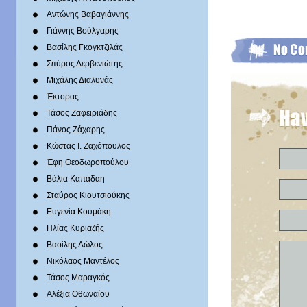
Αντώνης Βαβαγιάννης
Γιάννης Βούλγαρης
Βασίλης Γκογκτζιλάς
Σπύρος Δερβενιώτης
Mιχάλης Διαλυνάς
Έκτορας
Τάσος Ζαφειριάδης
Πάνος Ζάχαρης
Κώστας Ι. Ζαχόπουλoς
Έφη Θεοδωροπούλου
Βάλια Καπάδαη
Σταύρος Κιουτσιούκης
Ευγενία Κουμάκη
Ηλίας Κυριαζής
Βασίλης Λώλος
Νικόλαος Μαντέλος
Τάσος Μαραγκός
Αλέξια Οθωναίου