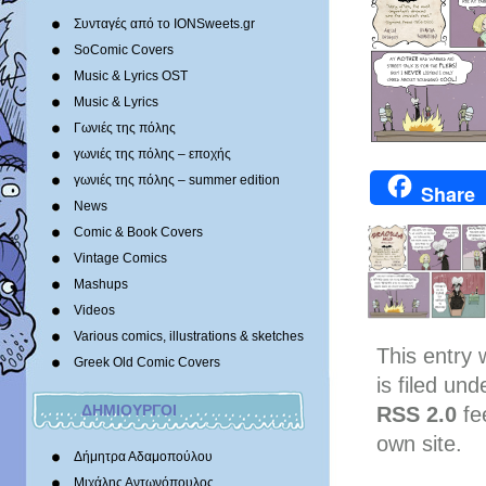
Συνταγές από το IONSweets.gr
SoComic Covers
Music & Lyrics OST
Music & Lyrics
Γωνιές της πόλης
γωνιές της πόλης – εποχής
γωνιές της πόλης – summer edition
Share
News
Comic & Book Covers
Vintage Comics
Mashups
Videos
Various comics, illustrations & sketches
This entry
Greek Old Comic Covers
is filed un
ΔΗΜΙΟΥΡΓΟΙ
RSS 2.0
fe
own site.
Δήμητρα Αδαμοπούλου
Μιχάλης Αντωνόπουλος