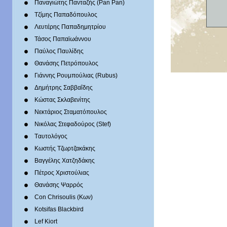
Παναγιώτης Πανταζής (Pan Pan)
Τζίμης Παπαδόπουλος
Λευτέρης Παπαδημητρίου
Τάσος Παπαϊωάννου
Παύλος Παυλίδης
Θανάσης Πετρόπουλος
Γιάννης Ρουμπούλιας (Rubus)
Δημήτρης Σαββαΐδης
Κώστας Σκλαβενίτης
Νεκτάριος Σταματόπουλος
Νικόλας Στεφαδούρος (Stef)
Tαυτολόγος
Κωστής Τζωρτζακάκης
Βαγγέλης Χατζηδάκης
Πέτρος Χριστούλιας
Θανάσης Ψαρρός
Con Chrisoulis (Κων)
Kotsifas Blackbird
Lef Kiort