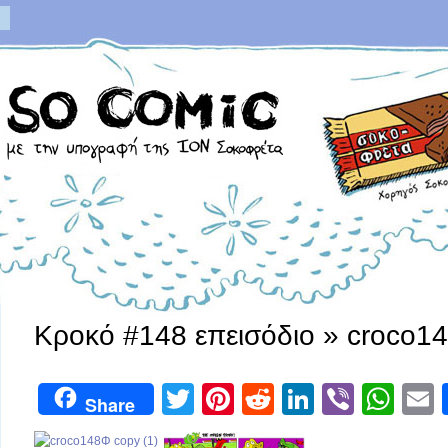
Κροκό #148 επεισόδιο
» croco14
Twitter
Pinterest
Reddit
LinkedIn
Viber
Wh
Share