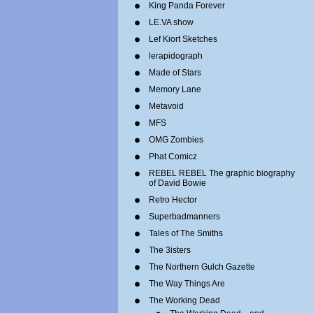
King Panda Forever
LE.VA show
Lef Kiort Sketches
lerapidograph
Made of Stars
Memory Lane
Metavoid
MFS
OMG Zombies
Phat Comicz
REBEL REBEL The graphic biography
of David Bowie
Retro Hector
Superbadmanners
Tales of The Smiths
The 3isters
The Northern Gulch Gazette
The Way Things Are
The Working Dead