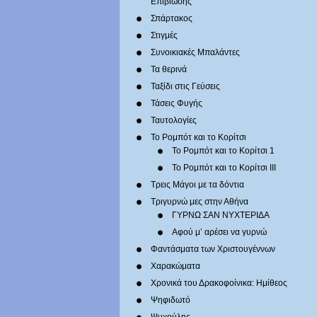
Επιβίωσης
Σπάρτακος
Στιγμές
Συνοικιακές Μπαλάντες
Τα θερινά
Ταξίδι στις Γεύσεις
Τάσεις Φυγής
Ταυτολογίες
Το Ρομπότ και το Κορίτσι
Το Ρομπότ και το Κορίτσι 1
Το Ρομπότ και το Κορίτσι III
Τρεις Μάγοι με τα δόντια
Τριγυρνώ μες στην Αθήνα
ΓΥΡΝΩ ΣΑΝ ΝΥΧΤΕΡΙΔΑ
Αφού μ’ αρέσει να γυρνώ
Φαντάσματα των Χριστουγέννων
Χαρακώματα
Χρονικά του Δρακοφοίνικα: Ημίθεος
Ψηφιδωτό