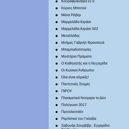
Κουραφέλκυθρα v2.0
Κύριος Μπιντού
Μάνα Ρέιβερ
Μαρμελάδα Κεράσι
Μαρμελάδα Κεράσι S02
Μεταλλάδες
Mνήμες Γαβριήλ Φρανσουά
Μπαμπαδοϊστορίες
Μυστήρια Πράματα
Ο Καθηγητής και η Νυχτερίδα
Οι Κωνικοί Άνθρωποι
Όλα είναι κόμικξς!
Παντοτινές Στιγμές
ΠΙΡΟΥ
Πλασματικά Νούμερα το Δύο
Πολύγωνο 3017
Προτελευταίοι
Ρεμπέτικα του Γαλαξία
Σαβουάρ Σουρβίβρ : Εγχειρίδιο