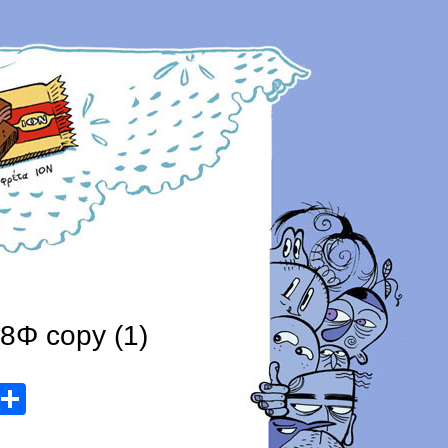
8Φ copy (1)
atsApp
Email
Share