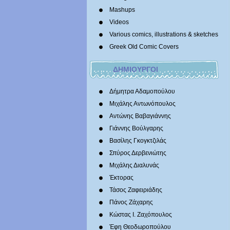
Mashups
Videos
Various comics, illustrations & sketches
Greek Old Comic Covers
ΔΗΜΙΟΥΡΓΟΙ
Δήμητρα Αδαμοπούλου
Μιχάλης Αντωνόπουλος
Αντώνης Βαβαγιάννης
Γιάννης Βούλγαρης
Βασίλης Γκογκτζιλάς
Σπύρος Δερβενιώτης
Mιχάλης Διαλυνάς
Έκτορας
Τάσος Ζαφειριάδης
Πάνος Ζάχαρης
Κώστας Ι. Ζαχόπουλoς
Έφη Θεοδωροπούλου