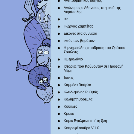
Αντιτουριστικός οδηγός
Ανώνυμος ο Αθηναίος, στη σκιά της
Ακρόπολης
Β2
Γιώργος Ζαμπέτας
Εικόνες στα σύννεφα
εντός των βημάτων
Η μνημειώδης απόδραση του Οράτιου
Σουώρτς
Ημερολόγιο
Ιστορίες που Κρύβονταν σε Προφανή
Μέρη
Ίωνας
Καμμένα Βούρλα
Κλειδωμένος Ρυθμός
Κολυμπηθρόξυλα
Κούκλες
Κροκό
Κόμικ Βγαλμένα απ’ τη ζωή
Κουραφέλκυθρα V.1.0