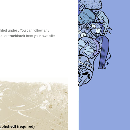
iled under . You can follow any
se
, or
trackback
from your own site.
ublished) (required)