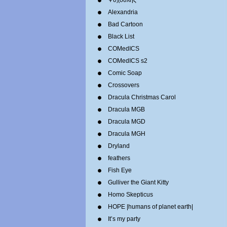
Ψυχούλης
Alexandria
Bad Cartoon
Black List
COMedICS
COMedICS s2
Comic Soap
Crossovers
Dracula Christmas Carol
Dracula MGB
Dracula MGD
Dracula MGH
Dryland
feathers
Fish Eye
Gulliver the Giant Kitty
Homo Skepticus
HOPE |humans of planet earth|
It’s my party