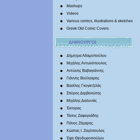
Mashups
Videos
Various comics, illustrations & sketches
Greek Old Comic Covers
ΔΗΜΙΟΥΡΓΟΙ
Δήμητρα Αδαμοπούλου
Μιχάλης Αντωνόπουλος
Αντώνης Βαβαγιάννης
Γιάννης Βούλγαρης
Βασίλης Γκογκτζιλάς
Σπύρος Δερβενιώτης
Mιχάλης Διαλυνάς
Έκτορας
Τάσος Ζαφειριάδης
Πάνος Ζάχαρης
Κώστας Ι. Ζαχόπουλoς
Έφη Θεοδωροπούλου