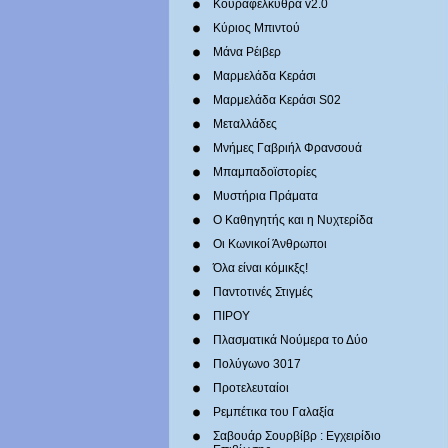
Κουραφέλκυθρα v2.0
Κύριος Μπιντού
Μάνα Ρέιβερ
Μαρμελάδα Κεράσι
Μαρμελάδα Κεράσι S02
Μεταλλάδες
Mνήμες Γαβριήλ Φρανσουά
Μπαμπαδοϊστορίες
Μυστήρια Πράματα
Ο Καθηγητής και η Νυχτερίδα
Οι Κωνικοί Άνθρωποι
Όλα είναι κόμικξς!
Παντοτινές Στιγμές
ΠΙΡΟΥ
Πλασματικά Νούμερα το Δύο
Πολύγωνο 3017
Προτελευταίοι
Ρεμπέτικα του Γαλαξία
Σαβουάρ Σουρβίβρ : Εγχειρίδιο