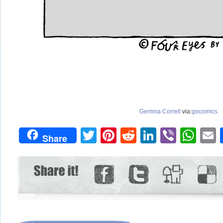
Gemma Correll
via:
gocomics
Twitter
Pinterest
Reddit
LinkedIn
Viber
Wh
Share