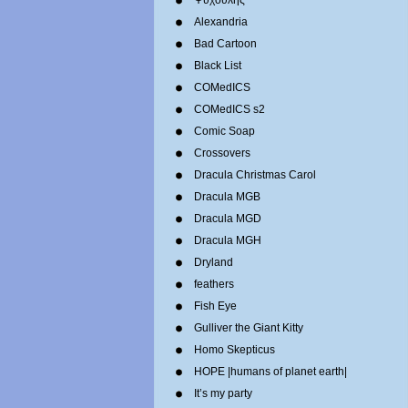
Ψυχούλης
Alexandria
Bad Cartoon
Black List
COMedICS
COMedICS s2
Comic Soap
Crossovers
Dracula Christmas Carol
Dracula MGB
Dracula MGD
Dracula MGH
Dryland
feathers
Fish Eye
Gulliver the Giant Kitty
Homo Skepticus
HOPE |humans of planet earth|
It’s my party