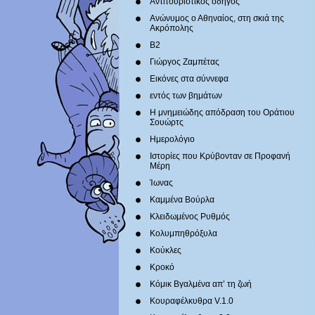
Αντιτουριστικός οδηγός
Ανώνυμος ο Αθηναίος, στη σκιά της
Ακρόπολης
Β2
Γιώργος Ζαμπέτας
Εικόνες στα σύννεφα
εντός των βημάτων
Η μνημειώδης απόδραση του Οράτιου
Σουώρτς
Ημερολόγιο
Ιστορίες που Κρύβονταν σε Προφανή
Μέρη
Ίωνας
Καμμένα Βούρλα
Κλειδωμένος Ρυθμός
Κολυμπηθρόξυλα
Κούκλες
Κροκό
Κόμικ Βγαλμένα απ’ τη ζωή
Κουραφέλκυθρα V.1.0