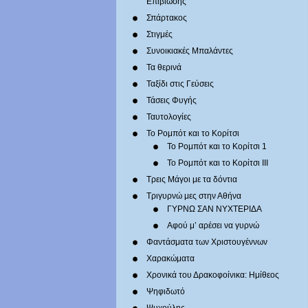
Επιβίωσης
Σπάρτακος
Στιγμές
Συνοικιακές Μπαλάντες
Τα θερινά
Ταξίδι στις Γεύσεις
Τάσεις Φυγής
Ταυτολογίες
Το Ρομπότ και το Κορίτσι
Το Ρομπότ και το Κορίτσι 1
Το Ρομπότ και το Κορίτσι III
Τρεις Μάγοι με τα δόντια
Τριγυρνώ μες στην Αθήνα
ΓΥΡΝΩ ΣΑΝ ΝΥΧΤΕΡΙΔΑ
Αφού μ’ αρέσει να γυρνώ
Φαντάσματα των Χριστουγέννων
Χαρακώματα
Χρονικά του Δρακοφοίνικα: Ημίθεος
Ψηφιδωτό