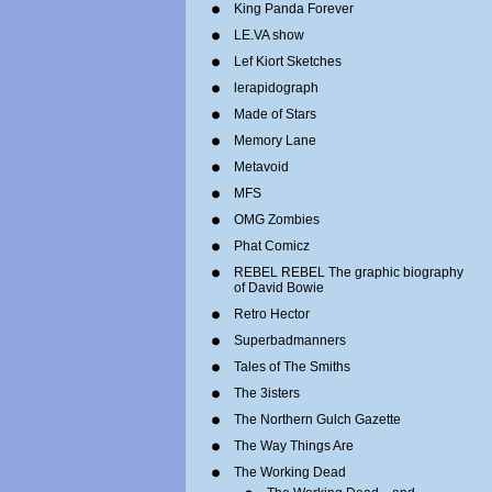
King Panda Forever
LE.VA show
Lef Kiort Sketches
lerapidograph
Made of Stars
Memory Lane
Metavoid
MFS
OMG Zombies
Phat Comicz
REBEL REBEL The graphic biography
of David Bowie
Retro Hector
Superbadmanners
Tales of The Smiths
The 3isters
The Northern Gulch Gazette
The Way Things Are
The Working Dead