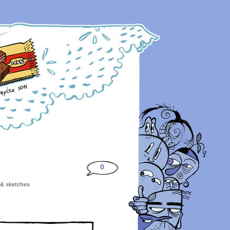
0
s & sketches