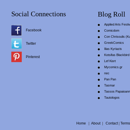
Social Connections
Blog Roll
Applied Arts Festiv
Facebook
Comicdom
Con Chrisoulis (Κ
GreekComics
Twitter
Ilias Kyriazis
Kotsifas Blackbird
Pinterest
Lef Kiort
Mycomics.gr
nec
Pan Pan
Tasmar
Tassos Papaioan
Tautologos
Home
|
About
|
Contact
|
Terms