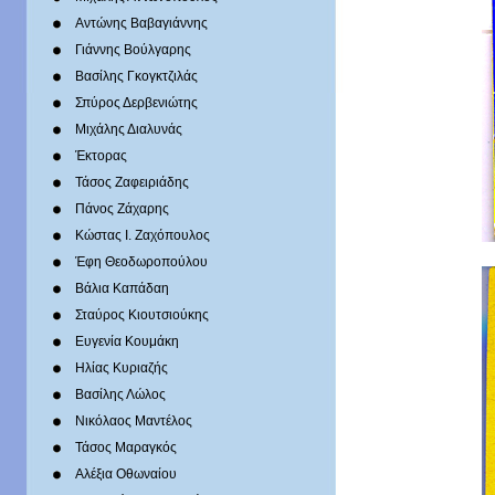
Αντώνης Βαβαγιάννης
Γιάννης Βούλγαρης
Βασίλης Γκογκτζιλάς
Σπύρος Δερβενιώτης
Mιχάλης Διαλυνάς
Έκτορας
Τάσος Ζαφειριάδης
Πάνος Ζάχαρης
Κώστας Ι. Ζαχόπουλoς
Έφη Θεοδωροπούλου
Βάλια Καπάδαη
Σταύρος Κιουτσιούκης
Ευγενία Κουμάκη
Ηλίας Κυριαζής
Βασίλης Λώλος
Νικόλαος Μαντέλος
Τάσος Μαραγκός
Αλέξια Οθωναίου