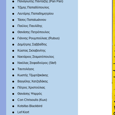
Παναγιώτης Πανταζής (Pan Pan)
Τζίμης Παπαδόπουλος
Λευτέρης Παπαδημητρίου
Τάσος Παπαϊωάννου
Παύλος Παυλίδης
Θανάσης Πετρόπουλος
Γιάννης Ρουμπούλιας (Rubus)
Δημήτρης Σαββαΐδης
Κώστας Σκλαβενίτης
Νεκτάριος Σταματόπουλος
Νικόλας Στεφαδούρος (Stef)
Tαυτολόγος
Κωστής Τζωρτζακάκης
Βαγγέλης Χατζηδάκης
Πέτρος Χριστούλιας
Θανάσης Ψαρρός
Con Chrisoulis (Κων)
Kotsifas Blackbird
Lef Kiort