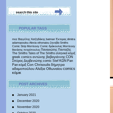
POPULAR TAGS
moz
Βαγγέλης Χατζηδάκης
batman
Έκτορας
dimitra
adamopoulou
Alexia othonaiou
ζηνοβία
Smiths
Comic Strip
Morrissey Comic
δράκουλας
Morrissey
Παναγιώτης Πανταζής
θανάσης πετρόπουλος
The Smiths
Tales of The Smiths
ελληνικά κόμιξ
greek comics
αντώνης βαβαγιάννης
CON
Σπύρος Δερβενιώτης
comic
Stef
ΚΩΝ
Pan
δήμητρα
Pan
κόμιξ
Con Chrisoulis
αδαμοπούλου
Αλέξια Οθωναίου
comics
κόμικ
POST ARCHIVES
January 2021
December 2020
November 2020