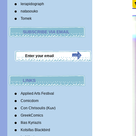
lerapidograph
natasouko
Tomek
SUBSCRIBE VIA EMAIL
LINKS
Applied Arts Festival
Comicdom
Con Chrisoulis (Κων)
GreekComics
Ilias Kyriazis
Kotsifas Blackbird