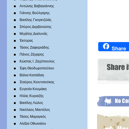
Αντώνης Βαβαγιάννης
Γιάννης Βούλγαρης
Βασίλης Γκογκτζιλάς
Σπύρος Δερβενιώτης
Mιχάλης Διαλυνάς
Έκτορας
Share
Τάσος Ζαφειριάδης
Πάνος Ζάχαρης
Κώστας Ι. Ζαχόπουλoς
Έφη Θεοδωροπούλου
Βάλια Καπάδαη
Σταύρος Κιουτσιούκης
Ευγενία Κουμάκη
Ηλίας Κυριαζής
Βασίλης Λώλος
Νικόλαος Μαντέλος
Τάσος Μαραγκός
Αλέξια Οθωναίου