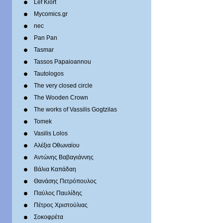
Lef Kiort
Mycomics.gr
nec
Pan Pan
Tasmar
Tassos Papaioannou
Tautologos
The very closed circle
The Wooden Crown
The works of Vassilis Gogtzilas
Tomek
Vasilis Lolos
Αλέξια Οθωναίου
Αντώνης Βαβαγιάννης
Βάλια Καπάδαη
Θανάσης Πετρόπουλος
Παύλος Παυλίδης
Πέτρος Χριστούλιας
Σοκοφρέτα