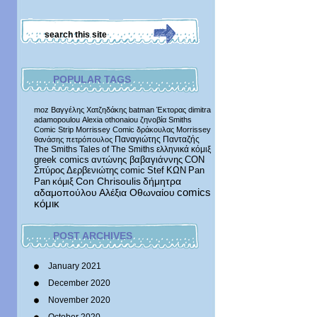
POPULAR TAGS
moz
Βαγγέλης Χατζηδάκης
batman
Έκτορας
dimitra
adamopoulou
Alexia othonaiou
ζηνοβία
Smiths
Comic Strip
Morrissey Comic
δράκουλας
Morrissey
Παναγιώτης Πανταζής
θανάσης πετρόπουλος
The Smiths
Tales of The Smiths
ελληνικά κόμιξ
greek comics
αντώνης βαβαγιάννης
CON
Σπύρος Δερβενιώτης
comic
Stef
ΚΩΝ
Pan
δήμητρα
Pan
κόμιξ
Con Chrisoulis
αδαμοπούλου
Αλέξια Οθωναίου
comics
κόμικ
POST ARCHIVES
January 2021
December 2020
November 2020