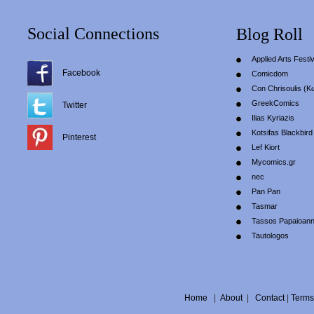
Social Connections
Blog Roll
Applied Arts Festiv
Facebook
Comicdom
Con Chrisoulis (Κ
GreekComics
Twitter
Ilias Kyriazis
Kotsifas Blackbird
Pinterest
Lef Kiort
Mycomics.gr
nec
Pan Pan
Tasmar
Tassos Papaioan
Tautologos
Home
|
About
|
Contact
|
Terms