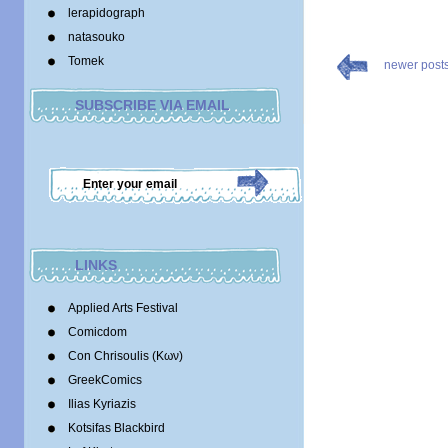
lerapidograph
natasouko
Tomek
newer post
SUBSCRIBE VIA EMAIL
LINKS
Applied Arts Festival
Comicdom
Con Chrisoulis (Κων)
GreekComics
Ilias Kyriazis
Kotsifas Blackbird