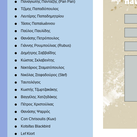
Παναγιώτης Πανταζής (Pan Pan)
Τζίμης Παπαδόπουλος
Λευτέρης Παπαδημητρίου
Τάσος Παπαϊωάννου
Παύλος Παυλίδης
Θανάσης Πετρόπουλος
Γιάννης Ρουμπούλιας (Rubus)
Δημήτρης Σαββαΐδης
Κώστας Σκλαβενίτης
Νεκτάριος Σταματόπουλος
Νικόλας Στεφαδούρος (Stef)
Tαυτολόγος
Κωστής Τζωρτζακάκης
Βαγγέλης Χατζηδάκης
Πέτρος Χριστούλιας
Θανάσης Ψαρρός
Con Chrisoulis (Κων)
Kotsifas Blackbird
Lef Kiort