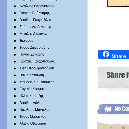
Αντώνης Βαβαγιάννης
Γιάννης Βούλγαρης
Βασίλης Γκογκτζιλάς
Σπύρος Δερβενιώτης
Mιχάλης Διαλυνάς
Έκτορας
Τάσος Ζαφειριάδης
Πάνος Ζάχαρης
Share
Κώστας Ι. Ζαχόπουλoς
Έφη Θεοδωροπούλου
Βάλια Καπάδαη
Σταύρος Κιουτσιούκης
Ευγενία Κουμάκη
Ηλίας Κυριαζής
Βασίλης Λώλος
Νικόλαος Μαντέλος
Τάσος Μαραγκός
Αλέξια Οθωναίου