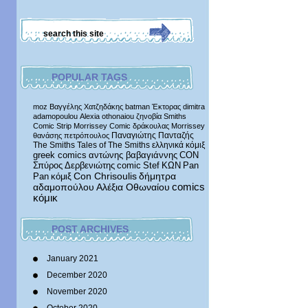
POPULAR TAGS
moz
Βαγγέλης Χατζηδάκης
batman
Έκτορας
dimitra
adamopoulou
Alexia othonaiou
ζηνοβία
Smiths
Comic Strip
Morrissey Comic
δράκουλας
Morrissey
Παναγιώτης Πανταζής
θανάσης πετρόπουλος
The Smiths
Tales of The Smiths
ελληνικά κόμιξ
greek comics
αντώνης βαβαγιάννης
CON
Σπύρος Δερβενιώτης
comic
Stef
ΚΩΝ
Pan
δήμητρα
Pan
κόμιξ
Con Chrisoulis
αδαμοπούλου
Αλέξια Οθωναίου
comics
κόμικ
POST ARCHIVES
January 2021
December 2020
November 2020