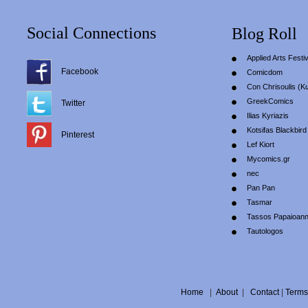
Social Connections
Blog Roll
Applied Arts Festiv
Facebook
Comicdom
Con Chrisoulis (Κ
GreekComics
Twitter
Ilias Kyriazis
Kotsifas Blackbird
Pinterest
Lef Kiort
Mycomics.gr
nec
Pan Pan
Tasmar
Tassos Papaioan
Tautologos
Home
|
About
|
Contact
|
Terms