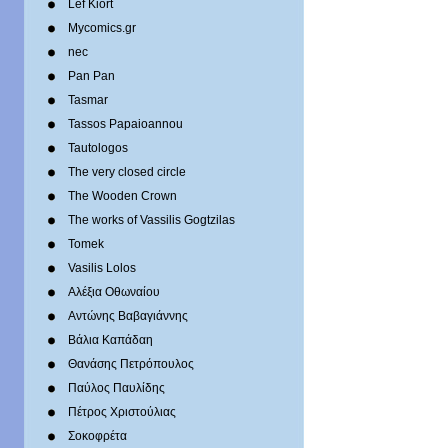
Lef Kiort
Mycomics.gr
nec
Pan Pan
Tasmar
Tassos Papaioannou
Tautologos
The very closed circle
The Wooden Crown
The works of Vassilis Gogtzilas
Tomek
Vasilis Lolos
Αλέξια Οθωναίου
Αντώνης Βαβαγιάννης
Βάλια Καπάδαη
Θανάσης Πετρόπουλος
Παύλος Παυλίδης
Πέτρος Χριστούλιας
Σοκοφρέτα