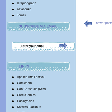
lerapidograph
natasouko
Tomek
newer post
SUBSCRIBE VIA EMAIL
LINKS
Applied Arts Festival
Comicdom
Con Chrisoulis (Κων)
GreekComics
Ilias Kyriazis
Kotsifas Blackbird