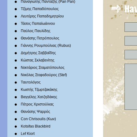
Παναγιώτης Πανταζής (Pan Pan)
Τζίμης Παπαδόπουλος
Λευτέρης Παπαδημητρίου
Τάσος Παπαϊωάννου
Παύλος Παυλίδης
Θανάσης Πετρόπουλος
Γιάννης Ρουμπούλιας (Rubus)
Δημήτρης Σαββαΐδης
Κώστας Σκλαβενίτης
Νεκτάριος Σταματόπουλος
Νικόλας Στεφαδούρος (Stef)
Tαυτολόγος
Κωστής Τζωρτζακάκης
Βαγγέλης Χατζηδάκης
Πέτρος Χριστούλιας
Θανάσης Ψαρρός
Con Chrisoulis (Κων)
Kotsifas Blackbird
Lef Kiort