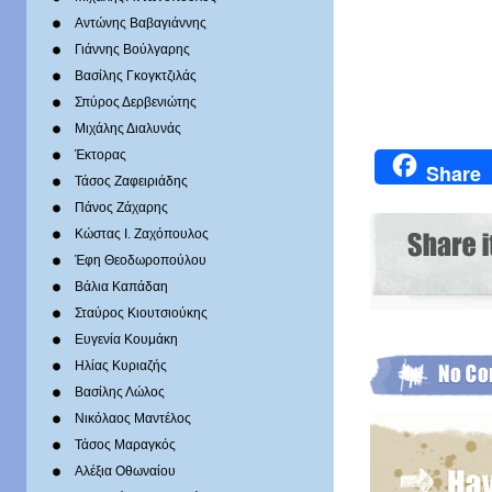
Αντώνης Βαβαγιάννης
Γιάννης Βούλγαρης
Βασίλης Γκογκτζιλάς
Σπύρος Δερβενιώτης
Mιχάλης Διαλυνάς
Έκτορας
Share
Τάσος Ζαφειριάδης
Πάνος Ζάχαρης
Κώστας Ι. Ζαχόπουλoς
Έφη Θεοδωροπούλου
Βάλια Καπάδαη
Σταύρος Κιουτσιούκης
Ευγενία Κουμάκη
Ηλίας Κυριαζής
Βασίλης Λώλος
Νικόλαος Μαντέλος
Τάσος Μαραγκός
Αλέξια Οθωναίου