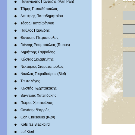
Παναγιώτης Πανταζής (Pan Pan)
Τζίμης Παπαδόπουλος
Λευτέρης Παπαδημητρίου
Τάσος Παπαϊωάννου
Παύλος Παυλίδης
Θανάσης Πετρόπουλος
Γιάννης Ρουμπούλιας (Rubus)
Δημήτρης Σαββαΐδης
Κώστας Σκλαβενίτης
Νεκτάριος Σταματόπουλος
Νικόλας Στεφαδούρος (Stef)
Tαυτολόγος
Κωστής Τζωρτζακάκης
Βαγγέλης Χατζηδάκης
Πέτρος Χριστούλιας
Θανάσης Ψαρρός
Con Chrisoulis (Κων)
Kotsifas Blackbird
Lef Kiort