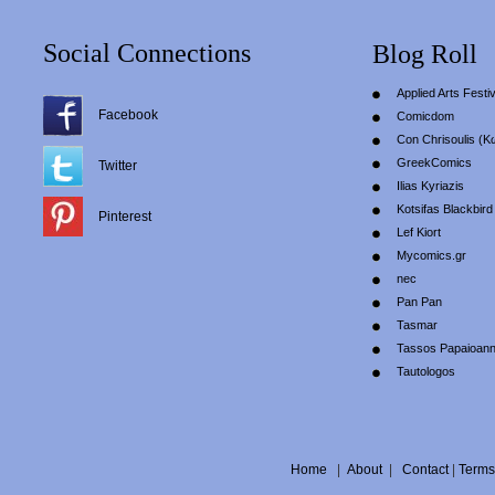
Social Connections
Blog Roll
Applied Arts Festiv
Facebook
Comicdom
Con Chrisoulis (Κ
GreekComics
Twitter
Ilias Kyriazis
Kotsifas Blackbird
Pinterest
Lef Kiort
Mycomics.gr
nec
Pan Pan
Tasmar
Tassos Papaioan
Tautologos
Home
|
About
|
Contact
|
Terms