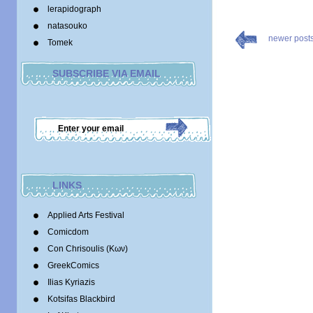
lerapidograph
natasouko
newer post
Tomek
SUBSCRIBE VIA EMAIL
LINKS
Applied Arts Festival
Comicdom
Con Chrisoulis (Κων)
GreekComics
Ilias Kyriazis
Kotsifas Blackbird