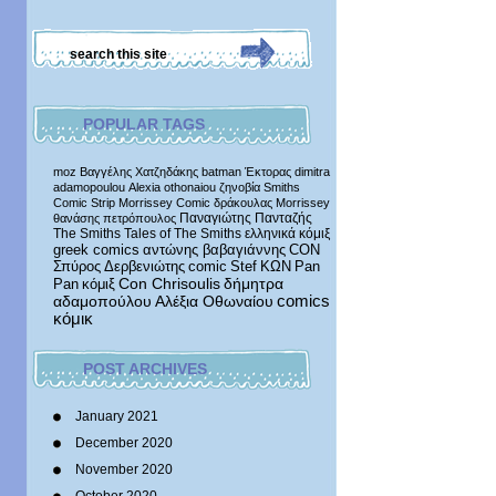
POPULAR TAGS
moz
Βαγγέλης Χατζηδάκης
batman
Έκτορας
dimitra
adamopoulou
Alexia othonaiou
ζηνοβία
Smiths
Comic Strip
Morrissey Comic
δράκουλας
Morrissey
Παναγιώτης Πανταζής
θανάσης πετρόπουλος
The Smiths
Tales of The Smiths
ελληνικά κόμιξ
greek comics
αντώνης βαβαγιάννης
CON
Σπύρος Δερβενιώτης
comic
Stef
ΚΩΝ
Pan
δήμητρα
Pan
κόμιξ
Con Chrisoulis
αδαμοπούλου
Αλέξια Οθωναίου
comics
κόμικ
POST ARCHIVES
January 2021
December 2020
November 2020