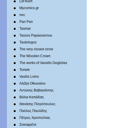
Lef Kiort
Mycomics.gr
nec
Pan Pan
Tasmar
Tassos Papaioannou
Tautologos
The very closed circle
The Wooden Crown
The works of Vassilis Gogtzilas
Tomek
Vasilis Lolos
Αλέξια Οθωναίου
Αντώνης Βαβαγιάννης
Βάλια Καπάδαη
Θανάσης Πετρόπουλος
Παύλος Παυλίδης
Πέτρος Χριστούλιας
Σοκοφρέτα