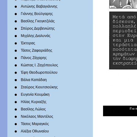
Αντώνης Βαβαγιάννης
Γιάννης Βούλγαρης
Βασίλης Γκογκτζιλάς
Σπύρος Δερβενιώτης
Mιχάλης Διαλυνάς
Έκτορας
Τάσος Ζαφειριάδης
Πάνος Ζάχαρης
Κώστας Ι. Ζαχόπουλoς
Έφη Θεοδωροπούλου
Βάλια Καπάδαη
Σταύρος Κιουτσιούκης
Ευγενία Κουμάκη
Ηλίας Κυριαζής
Βασίλης Λώλος
Νικόλαος Μαντέλος
Τάσος Μαραγκός
Αλέξια Οθωναίου