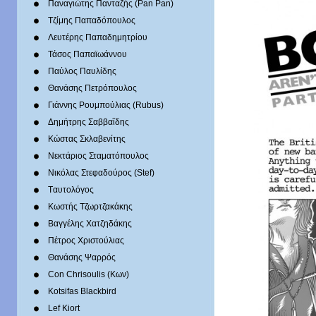
Παναγιώτης Πανταζής (Pan Pan)
Τζίμης Παπαδόπουλος
Λευτέρης Παπαδημητρίου
Τάσος Παπαϊωάννου
Παύλος Παυλίδης
Θανάσης Πετρόπουλος
Γιάννης Ρουμπούλιας (Rubus)
Δημήτρης Σαββαΐδης
Κώστας Σκλαβενίτης
Νεκτάριος Σταματόπουλος
Νικόλας Στεφαδούρος (Stef)
Tαυτολόγος
Κωστής Τζωρτζακάκης
Βαγγέλης Χατζηδάκης
Πέτρος Χριστούλιας
Θανάσης Ψαρρός
Con Chrisoulis (Κων)
Kotsifas Blackbird
Lef Kiort