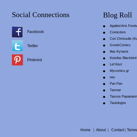
Social Connections
Blog Roll
Applied Arts Festiv
Facebook
Comicdom
Con Chrisoulis (Κ
GreekComics
Twitter
Ilias Kyriazis
Kotsifas Blackbird
Pinterest
Lef Kiort
Mycomics.gr
nec
Pan Pan
Tasmar
Tassos Papaioan
Tautologos
Home
|
About
|
Contact
|
Terms