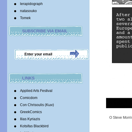
lerapidograph
natasouko
Tomek
SUBSCRIBE VIA EMAIL
LINKS
Applied Arts Festival
Comicdom
Con Chrisoulis (Κων)
GreekComics
O Steve Morri
Ilias Kyriazis
Kotsifas Blackbird