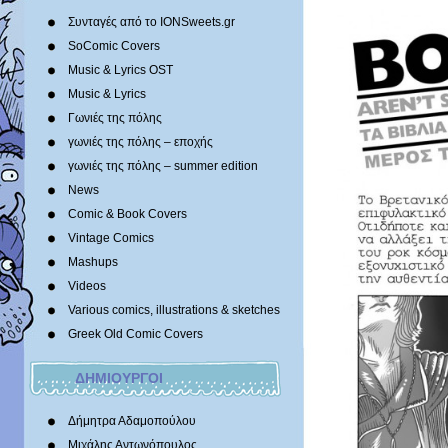
Συνταγές από το IONSweets.gr
SoComic Covers
Music & Lyrics OST
Music & Lyrics
Γωνιές της πόλης
γωνιές της πόλης – εποχής
γωνιές της πόλης – summer edition
News
Comic & Book Covers
Vintage Comics
Mashups
Videos
Various comics, illustrations & sketches
Greek Old Comic Covers
ΔΗΜΙΟΥΡΓΟΙ
Δήμητρα Αδαμοπούλου
Μιχάλης Αντωνόπουλος