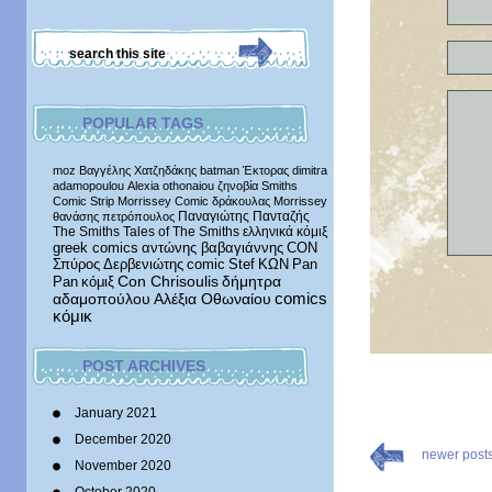
POPULAR TAGS
moz
Βαγγέλης Χατζηδάκης
batman
Έκτορας
dimitra
adamopoulou
Alexia othonaiou
ζηνοβία
Smiths
Comic Strip
Morrissey Comic
δράκουλας
Morrissey
Παναγιώτης Πανταζής
θανάσης πετρόπουλος
The Smiths
Tales of The Smiths
ελληνικά κόμιξ
greek comics
αντώνης βαβαγιάννης
CON
Σπύρος Δερβενιώτης
comic
Stef
ΚΩΝ
Pan
δήμητρα
Pan
κόμιξ
Con Chrisoulis
αδαμοπούλου
Αλέξια Οθωναίου
comics
κόμικ
POST ARCHIVES
January 2021
December 2020
newer post
November 2020