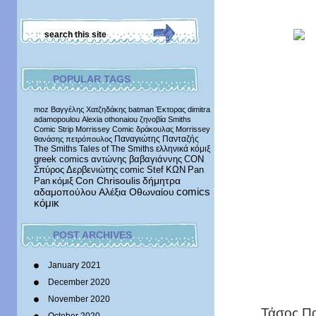
POPULAR TAGS
moz
Βαγγέλης Χατζηδάκης
batman
Έκτορας
dimitra
adamopoulou
Alexia othonaiou
ζηνοβία
Smiths
Comic Strip
Morrissey Comic
δράκουλας
Morrissey
Παναγιώτης Πανταζής
θανάσης πετρόπουλος
The Smiths
Tales of The Smiths
ελληνικά κόμιξ
greek comics
αντώνης βαβαγιάννης
CON
Σπύρος Δερβενιώτης
comic
Stef
ΚΩΝ
Pan
δήμητρα
Pan
κόμιξ
Con Chrisoulis
αδαμοπούλου
Αλέξια Οθωναίου
comics
κόμικ
POST ARCHIVES
January 2021
December 2020
November 2020
Τάσος Πα