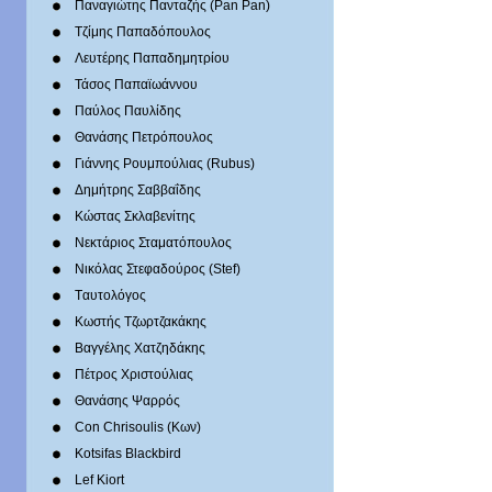
Παναγιώτης Πανταζής (Pan Pan)
Τζίμης Παπαδόπουλος
Λευτέρης Παπαδημητρίου
Τάσος Παπαϊωάννου
Παύλος Παυλίδης
Θανάσης Πετρόπουλος
Γιάννης Ρουμπούλιας (Rubus)
Δημήτρης Σαββαΐδης
Κώστας Σκλαβενίτης
Νεκτάριος Σταματόπουλος
Νικόλας Στεφαδούρος (Stef)
Tαυτολόγος
Κωστής Τζωρτζακάκης
Βαγγέλης Χατζηδάκης
Πέτρος Χριστούλιας
Θανάσης Ψαρρός
Con Chrisoulis (Κων)
Kotsifas Blackbird
Lef Kiort