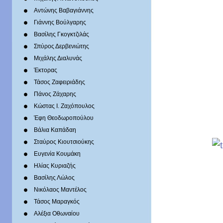
Αντώνης Βαβαγιάννης
Γιάννης Βούλγαρης
Βασίλης Γκογκτζιλάς
Σπύρος Δερβενιώτης
Mιχάλης Διαλυνάς
Έκτορας
Τάσος Ζαφειριάδης
Πάνος Ζάχαρης
Κώστας Ι. Ζαχόπουλoς
Έφη Θεοδωροπούλου
Βάλια Καπάδαη
Σταύρος Κιουτσιούκης
Ευγενία Κουμάκη
Ηλίας Κυριαζής
Βασίλης Λώλος
Νικόλαος Μαντέλος
Τάσος Μαραγκός
Αλέξια Οθωναίου