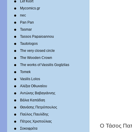
Lef Kiort
Mycomics.gr
nec
Pan Pan
Tasmar
Tassos Papaioannou
Tautologos
The very closed circle
The Wooden Crown
The works of Vassilis Gogtzilas
Tomek
Vasilis Lolos
Αλέξια Οθωναίου
Αντώνης Βαβαγιάννης
Βάλια Καπάδαη
Θανάσης Πετρόπουλος
Παύλος Παυλίδης
Πέτρος Χριστούλιας
Ο Τάσος Παπ
Σοκοφρέτα