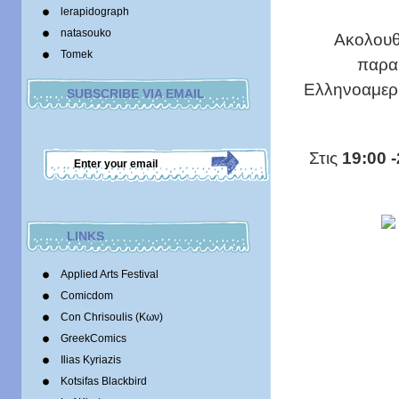
lerapidograph
natasouko
Aκολουθε
Tomek
παρακ
Ελληνοαμερι
SUBSCRIBE VIA EMAIL
Στις
19:00 
LINKS
Applied Arts Festival
Comicdom
Con Chrisoulis (Κων)
GreekComics
Ilias Kyriazis
Kotsifas Blackbird