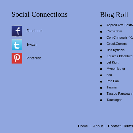
Social Connections
Blog Roll
Applied Arts Festiv
Facebook
Comicdom
Con Chrisoulis (Κ
GreekComics
Twitter
Ilias Kyriazis
Kotsifas Blackbird
Pinterest
Lef Kiort
Mycomics.gr
nec
Pan Pan
Tasmar
Tassos Papaioan
Tautologos
Home
|
About
|
Contact
|
Terms