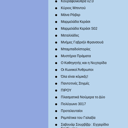
Κουραφέλκυθρα v2.0
Κύριος Μπιντού
Μάνα Ρέιβερ
Μαρμελάδα Κεράσι
Μαρμελάδα Κεράσι S02
Μεταλλάδες
Mνήμες Γαβριήλ Φρανσουά
Μπαμπαδοϊστορίες
Μυστήρια Πράματα
Ο Καθηγητής και η Νυχτερίδα
Οι Κωνικοί Άνθρωποι
Όλα είναι κόμικξς!
Παντοτινές Στιγμές
ΠΙΡΟΥ
Πλασματικά Νούμερα το Δύο
Πολύγωνο 3017
Προτελευταίοι
Ρεμπέτικα του Γαλαξία
Σαβουάρ Σουρβίβρ : Εγχειρίδιο