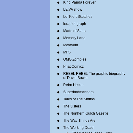
King Panda Forever
LE.VA show
Lef Kiort Sketches
lerapidograph
Made of Stars
Memory Lane
Metavoid
MFS
OMG Zombies
Phat Comicz
REBEL REBEL The graphic biography
of David Bowie
Retro Hector
Superbadmanners
Tales of The Smiths
The 3isters
The Northern Gulch Gazette
The Way Things Are
The Working Dead