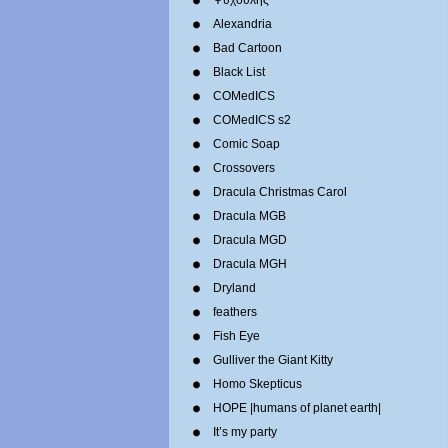
Ψυχούλης
Alexandria
Bad Cartoon
Black List
COMedICS
COMedICS s2
Comic Soap
Crossovers
Dracula Christmas Carol
Dracula MGB
Dracula MGD
Dracula MGH
Dryland
feathers
Fish Eye
Gulliver the Giant Kitty
Homo Skepticus
HOPE |humans of planet earth|
It’s my party