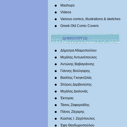
Mashups
Videos
Various comics, illustrations & sketches
Greek Old Comic Covers
ΔΗΜΙΟΥΡΓΟΙ
Δήμητρα Αδαμοπούλου
Μιχάλης Αντωνόπουλος
Αντώνης Βαβαγιάννης
Γιάννης Βούλγαρης
Βασίλης Γκογκτζιλάς
Σπύρος Δερβενιώτης
Mιχάλης Διαλυνάς
Έκτορας
Τάσος Ζαφειριάδης
Πάνος Ζάχαρης
Κώστας Ι. Ζαχόπουλoς
Έφη Θεοδωροπούλου