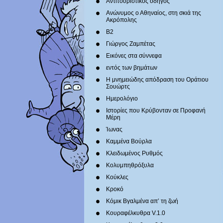
Αντιτουριστικός οδηγός
Ανώνυμος ο Αθηναίος, στη σκιά της
Ακρόπολης
Β2
Γιώργος Ζαμπέτας
Εικόνες στα σύννεφα
εντός των βημάτων
Η μνημειώδης απόδραση του Οράτιου
Σουώρτς
Ημερολόγιο
Ιστορίες που Κρύβονταν σε Προφανή
Μέρη
Ίωνας
Καμμένα Βούρλα
Κλειδωμένος Ρυθμός
Κολυμπηθρόξυλα
Κούκλες
Κροκό
Κόμικ Βγαλμένα απ’ τη ζωή
Κουραφέλκυθρα V.1.0