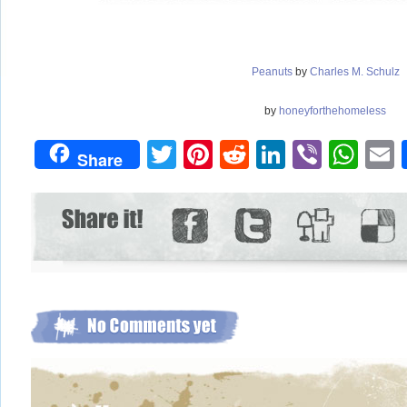
Peanuts
by
Charles M. Schulz
by
honeyforthehomeless
Twitter
Pinterest
Reddit
LinkedIn
Viber
Wh
Share