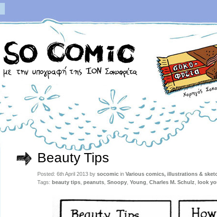
Beauty Tips
Posted: 6th April 2013 by
socomic
in
Various comics, illustrations & sket
Tags:
beauty tips
,
peanuts
,
Snoopy
,
Young
,
Charles M. Schulz
,
look y