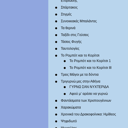
Επιβίωσης
Σπάρτακος
Στιγμές
Συνοικιακές Μπαλάντες
Τα θερινά
Ταξίδι στις Γεύσεις
Τάσεις Φυγής
Ταυτολογίες
Το Ρομπότ και το Κορίτσι
Το Ρομπότ και το Κορίτσι 1
Το Ρομπότ και το Κορίτσι III
Τρεις Μάγοι με τα δόντια
Τριγυρνώ μες στην Αθήνα
ΓΥΡΝΩ ΣΑΝ ΝΥΧΤΕΡΙΔΑ
Αφού μ’ αρέσει να γυρνώ
Φαντάσματα των Χριστουγέννων
Χαρακώματα
Χρονικά του Δρακοφοίνικα: Ημίθεος
Ψηφιδωτό