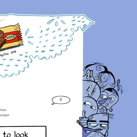
0
ches
ounger