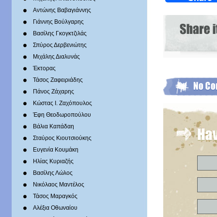
Αντώνης Βαβαγιάννης
Γιάννης Βούλγαρης
Βασίλης Γκογκτζιλάς
Σπύρος Δερβενιώτης
Mιχάλης Διαλυνάς
Έκτορας
Τάσος Ζαφειριάδης
Πάνος Ζάχαρης
Κώστας Ι. Ζαχόπουλoς
Έφη Θεοδωροπούλου
Βάλια Καπάδαη
Σταύρος Κιουτσιούκης
Ευγενία Κουμάκη
Ηλίας Κυριαζής
Βασίλης Λώλος
Νικόλαος Μαντέλος
Τάσος Μαραγκός
Αλέξια Οθωναίου