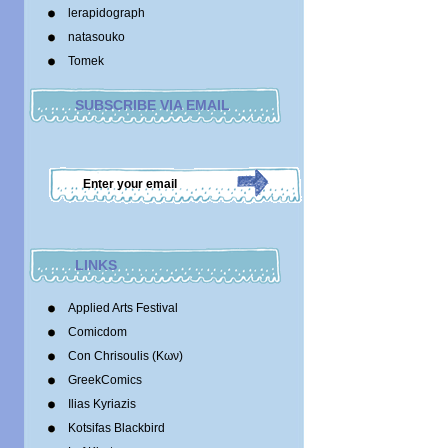
lerapidograph
natasouko
Tomek
SUBSCRIBE VIA EMAIL
LINKS
Applied Arts Festival
Comicdom
Con Chrisoulis (Κων)
GreekComics
Ilias Kyriazis
Kotsifas Blackbird