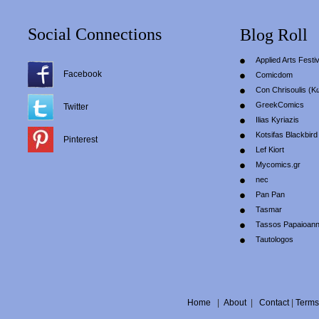
Social Connections
Blog Roll
Applied Arts Festiv
Facebook
Comicdom
Con Chrisoulis (Κ
GreekComics
Twitter
Ilias Kyriazis
Kotsifas Blackbird
Pinterest
Lef Kiort
Mycomics.gr
nec
Pan Pan
Tasmar
Tassos Papaioan
Tautologos
Home
|
About
|
Contact
|
Terms