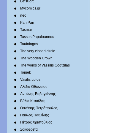
Lef Kiort
Mycomics.gr
nec
Pan Pan
Tasmar
Tassos Papaioannou
Tautologos
The very closed circle
The Wooden Crown
The works of Vassilis Gogtzilas
Tomek
Vasilis Lolos
Αλέξια Οθωναίου
Αντώνης Βαβαγιάννης
Βάλια Καπάδαη
Θανάσης Πετρόπουλος
Παύλος Παυλίδης
Πέτρος Χριστούλιας
Σοκοφρέτα