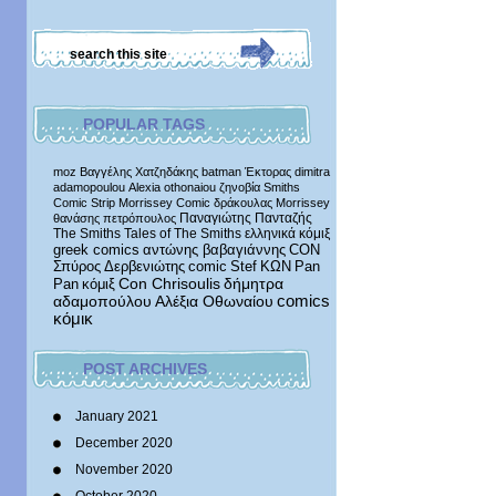
POPULAR TAGS
moz
Βαγγέλης Χατζηδάκης
batman
Έκτορας
dimitra
adamopoulou
Alexia othonaiou
ζηνοβία
Smiths
Comic Strip
Morrissey Comic
δράκουλας
Morrissey
Παναγιώτης Πανταζής
θανάσης πετρόπουλος
The Smiths
Tales of The Smiths
ελληνικά κόμιξ
greek comics
αντώνης βαβαγιάννης
CON
Σπύρος Δερβενιώτης
comic
Stef
ΚΩΝ
Pan
δήμητρα
Pan
κόμιξ
Con Chrisoulis
αδαμοπούλου
Αλέξια Οθωναίου
comics
κόμικ
POST ARCHIVES
January 2021
December 2020
November 2020