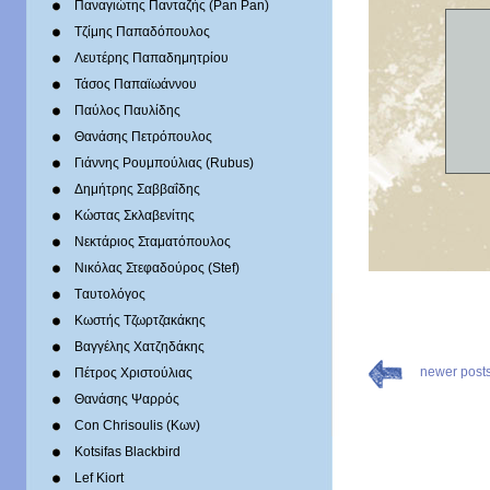
Παναγιώτης Πανταζής (Pan Pan)
Τζίμης Παπαδόπουλος
Λευτέρης Παπαδημητρίου
Τάσος Παπαϊωάννου
Παύλος Παυλίδης
Θανάσης Πετρόπουλος
Γιάννης Ρουμπούλιας (Rubus)
Δημήτρης Σαββαΐδης
Κώστας Σκλαβενίτης
Νεκτάριος Σταματόπουλος
Νικόλας Στεφαδούρος (Stef)
Tαυτολόγος
Κωστής Τζωρτζακάκης
Βαγγέλης Χατζηδάκης
newer post
Πέτρος Χριστούλιας
Θανάσης Ψαρρός
Con Chrisoulis (Κων)
Kotsifas Blackbird
Lef Kiort