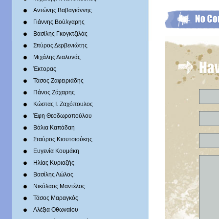
Αντώνης Βαβαγιάννης
Γιάννης Βούλγαρης
Βασίλης Γκογκτζιλάς
Σπύρος Δερβενιώτης
Mιχάλης Διαλυνάς
Έκτορας
Τάσος Ζαφειριάδης
Πάνος Ζάχαρης
Κώστας Ι. Ζαχόπουλoς
Έφη Θεοδωροπούλου
Βάλια Καπάδαη
Σταύρος Κιουτσιούκης
Ευγενία Κουμάκη
Ηλίας Κυριαζής
Βασίλης Λώλος
Νικόλαος Μαντέλος
Τάσος Μαραγκός
Αλέξια Οθωναίου