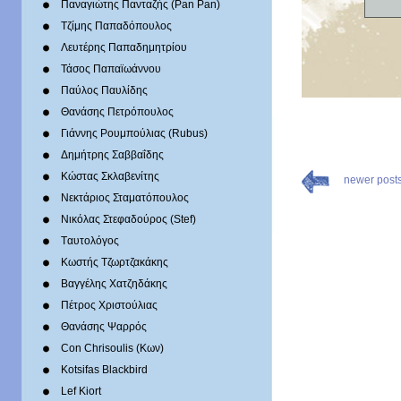
Παναγιώτης Πανταζής (Pan Pan)
Τζίμης Παπαδόπουλος
Λευτέρης Παπαδημητρίου
Τάσος Παπαϊωάννου
Παύλος Παυλίδης
Θανάσης Πετρόπουλος
Γιάννης Ρουμπούλιας (Rubus)
Δημήτρης Σαββαΐδης
Κώστας Σκλαβενίτης
newer post
Νεκτάριος Σταματόπουλος
Νικόλας Στεφαδούρος (Stef)
Tαυτολόγος
Κωστής Τζωρτζακάκης
Βαγγέλης Χατζηδάκης
Πέτρος Χριστούλιας
Θανάσης Ψαρρός
Con Chrisoulis (Κων)
Kotsifas Blackbird
Lef Kiort