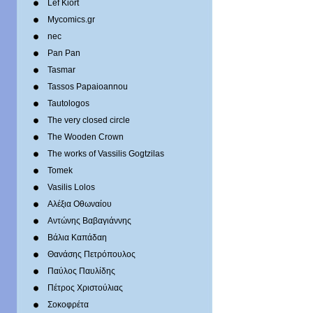
Lef Kiort
Mycomics.gr
nec
Pan Pan
Tasmar
Tassos Papaioannou
Tautologos
The very closed circle
The Wooden Crown
The works of Vassilis Gogtzilas
Tomek
Vasilis Lolos
Αλέξια Οθωναίου
Αντώνης Βαβαγιάννης
Βάλια Καπάδαη
Θανάσης Πετρόπουλος
Παύλος Παυλίδης
Πέτρος Χριστούλιας
Σοκοφρέτα