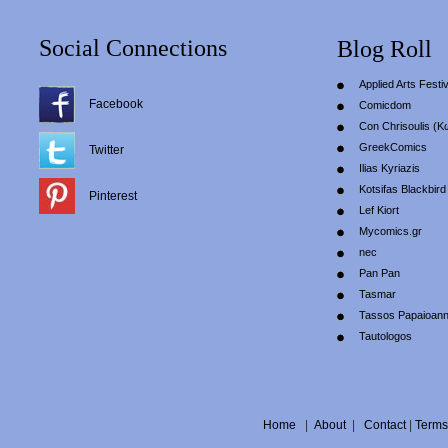
Social Connections
Blog Roll
Applied Arts Festiv
Facebook
Comicdom
Con Chrisoulis (Κ
GreekComics
Twitter
Ilias Kyriazis
Kotsifas Blackbird
Pinterest
Lef Kiort
Mycomics.gr
nec
Pan Pan
Tasmar
Tassos Papaioan
Tautologos
Home
|
About
|
Contact
|
Terms