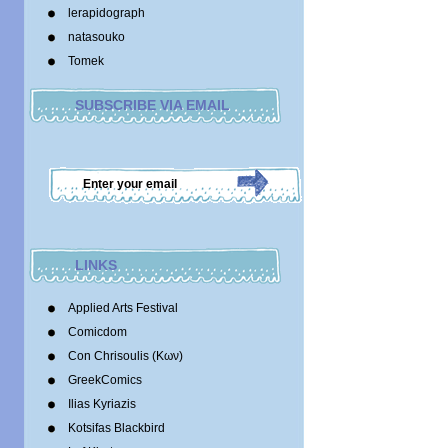
lerapidograph
natasouko
Tomek
SUBSCRIBE VIA EMAIL
LINKS
Applied Arts Festival
Comicdom
Con Chrisoulis (Κων)
GreekComics
Ilias Kyriazis
Kotsifas Blackbird