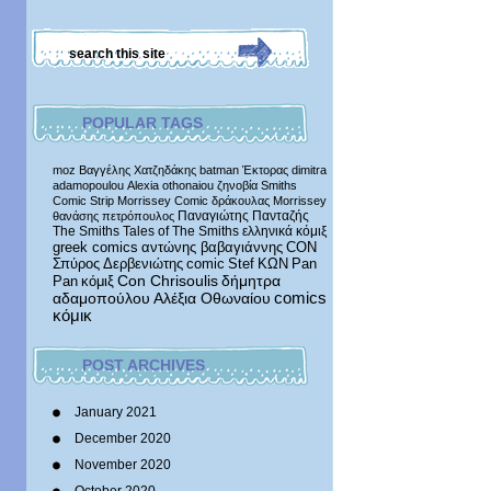
POPULAR TAGS
moz
Βαγγέλης Χατζηδάκης
batman
Έκτορας
dimitra
adamopoulou
Alexia othonaiou
ζηνοβία
Smiths
Comic Strip
Morrissey Comic
δράκουλας
Morrissey
Παναγιώτης Πανταζής
θανάσης πετρόπουλος
The Smiths
Tales of The Smiths
ελληνικά κόμιξ
greek comics
αντώνης βαβαγιάννης
CON
Σπύρος Δερβενιώτης
comic
Stef
ΚΩΝ
Pan
δήμητρα
Pan
κόμιξ
Con Chrisoulis
αδαμοπούλου
Αλέξια Οθωναίου
comics
κόμικ
POST ARCHIVES
January 2021
December 2020
November 2020