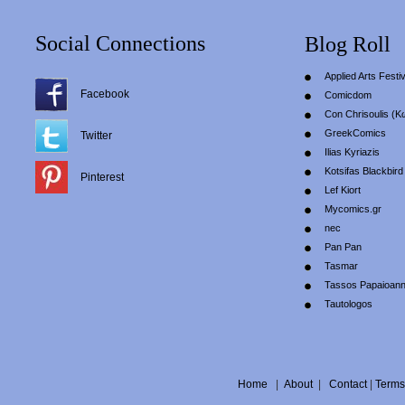
Social Connections
Blog Roll
Applied Arts Festiv
Facebook
Comicdom
Con Chrisoulis (Κ
GreekComics
Twitter
Ilias Kyriazis
Kotsifas Blackbird
Pinterest
Lef Kiort
Mycomics.gr
nec
Pan Pan
Tasmar
Tassos Papaioan
Tautologos
Home
|
About
|
Contact
|
Terms