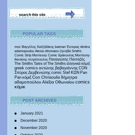
POPULAR TAGS
moz
Βαγγέλης Χατζηδάκης
batman
Έκτορας
dimitra
adamopoulou
Alexia othonaiou
ζηνοβία
Smiths
Comic Strip
Morrissey Comic
δράκουλας
Morrissey
Παναγιώτης Πανταζής
θανάσης πετρόπουλος
The Smiths
Tales of The Smiths
ελληνικά κόμιξ
greek comics
αντώνης βαβαγιάννης
CON
Σπύρος Δερβενιώτης
comic
Stef
ΚΩΝ
Pan
δήμητρα
Pan
κόμιξ
Con Chrisoulis
αδαμοπούλου
Αλέξια Οθωναίου
comics
κόμικ
POST ARCHIVES
January 2021
December 2020
November 2020