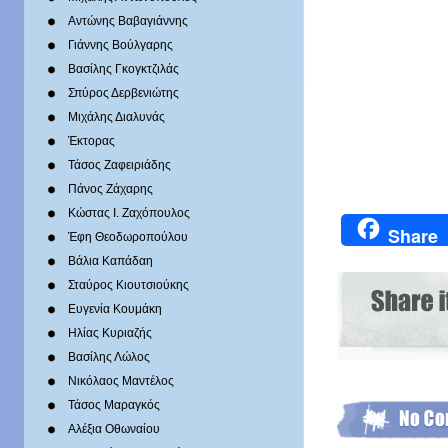
Αντώνης Βαβαγιάννης
Γιάννης Βούλγαρης
Βασίλης Γκογκτζιλάς
Σπύρος Δερβενιώτης
Mιχάλης Διαλυνάς
Έκτορας
Τάσος Ζαφειριάδης
Πάνος Ζάχαρης
Κώστας Ι. Ζαχόπουλoς
Share
Έφη Θεοδωροπούλου
Βάλια Καπάδαη
Σταύρος Κιουτσιούκης
Ευγενία Κουμάκη
Ηλίας Κυριαζής
Βασίλης Λώλος
Νικόλαος Μαντέλος
Τάσος Μαραγκός
Αλέξια Οθωναίου