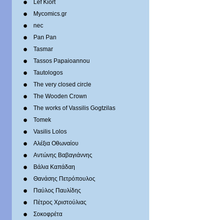
Lef Kiort
Mycomics.gr
nec
Pan Pan
Tasmar
Tassos Papaioannou
Tautologos
The very closed circle
The Wooden Crown
The works of Vassilis Gogtzilas
Tomek
Vasilis Lolos
Αλέξια Οθωναίου
Αντώνης Βαβαγιάννης
Βάλια Καπάδαη
Θανάσης Πετρόπουλος
Παύλος Παυλίδης
Πέτρος Χριστούλιας
Σοκοφρέτα