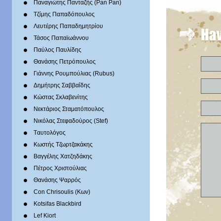
Παναγιώτης Πανταζής (Pan Pan)
Τζίμης Παπαδόπουλος
Λευτέρης Παπαδημητρίου
Τάσος Παπαϊωάννου
Παύλος Παυλίδης
Θανάσης Πετρόπουλος
Γιάννης Ρουμπούλιας (Rubus)
Δημήτρης Σαββαΐδης
Κώστας Σκλαβενίτης
Νεκτάριος Σταματόπουλος
Νικόλας Στεφαδούρος (Stef)
Tαυτολόγος
Κωστής Τζωρτζακάκης
Βαγγέλης Χατζηδάκης
Πέτρος Χριστούλιας
Θανάσης Ψαρρός
Con Chrisoulis (Κων)
Kotsifas Blackbird
Lef Kiort