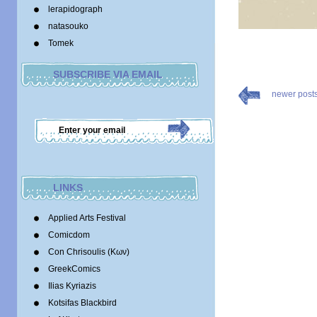
lerapidograph
natasouko
Tomek
SUBSCRIBE VIA EMAIL
newer post
LINKS
Applied Arts Festival
Comicdom
Con Chrisoulis (Κων)
GreekComics
Ilias Kyriazis
Kotsifas Blackbird