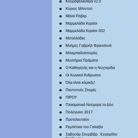
Κουραφέλκυθρα v2.0
Κύριος Μπιντού
Μάνα Ρέιβερ
Μαρμελάδα Κεράσι
Μαρμελάδα Κεράσι S02
Μεταλλάδες
Mνήμες Γαβριήλ Φρανσουά
Μπαμπαδοϊστορίες
Μυστήρια Πράματα
Ο Καθηγητής και η Νυχτερίδα
Οι Κωνικοί Άνθρωποι
Όλα είναι κόμικξς!
Παντοτινές Στιγμές
ΠΙΡΟΥ
Πλασματικά Νούμερα το Δύο
Πολύγωνο 3017
Προτελευταίοι
Ρεμπέτικα του Γαλαξία
Σαβουάρ Σουρβίβρ : Εγχειρίδιο