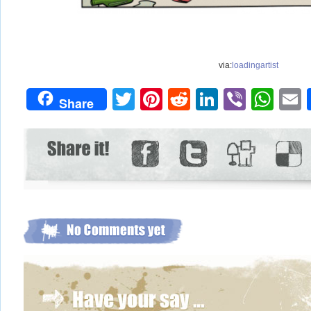
via:
loadingartist
Twitter
Pinterest
Reddit
LinkedIn
Viber
Wh
Share