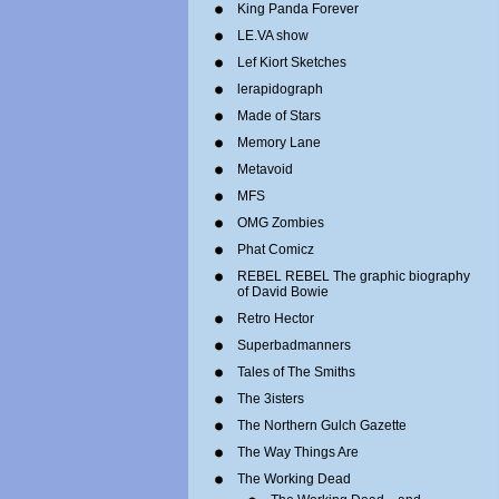
King Panda Forever
LE.VA show
Lef Kiort Sketches
lerapidograph
Made of Stars
Memory Lane
Metavoid
MFS
OMG Zombies
Phat Comicz
REBEL REBEL The graphic biography
of David Bowie
Retro Hector
Superbadmanners
Tales of The Smiths
The 3isters
The Northern Gulch Gazette
The Way Things Are
The Working Dead