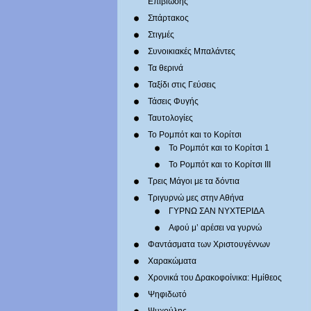
Επιβίωσης
Σπάρτακος
Στιγμές
Συνοικιακές Μπαλάντες
Τα θερινά
Ταξίδι στις Γεύσεις
Τάσεις Φυγής
Ταυτολογίες
Το Ρομπότ και το Κορίτσι
Το Ρομπότ και το Κορίτσι 1
Το Ρομπότ και το Κορίτσι III
Τρεις Μάγοι με τα δόντια
Τριγυρνώ μες στην Αθήνα
ΓΥΡΝΩ ΣΑΝ ΝΥΧΤΕΡΙΔΑ
Αφού μ’ αρέσει να γυρνώ
Φαντάσματα των Χριστουγέννων
Χαρακώματα
Χρονικά του Δρακοφοίνικα: Ημίθεος
Ψηφιδωτό