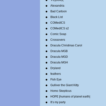
Ψυχούλης
Alexandria
Bad Cartoon
Black List
COMedICS
COMedICS s2
Comic Soap
Crossovers
Dracula Christmas Carol
Dracula MGB
Dracula MGD
Dracula MGH
Dryland
feathers
Fish Eye
Gulliver the Giant Kitty
Homo Skepticus
HOPE |humans of planet earth|
It’s my party