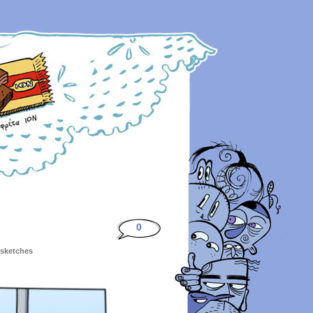
0
 sketches