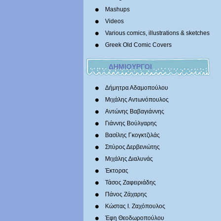
Mashups
Videos
Various comics, illustrations & sketches
Greek Old Comic Covers
ΔΗΜΙΟΥΡΓΟΙ
Δήμητρα Αδαμοπούλου
Μιχάλης Αντωνόπουλος
Αντώνης Βαβαγιάννης
Γιάννης Βούλγαρης
Βασίλης Γκογκτζιλάς
Σπύρος Δερβενιώτης
Mιχάλης Διαλυνάς
Έκτορας
Τάσος Ζαφειριάδης
Πάνος Ζάχαρης
Κώστας Ι. Ζαχόπουλoς
Έφη Θεοδωροπούλου