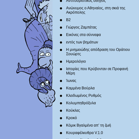
Αντιτουριστικός οδηγός
Ανώνυμος ο Αθηναίος, στη σκιά της
Ακρόπολης
Β2
Γιώργος Ζαμπέτας
Εικόνες στα σύννεφα
εντός των βημάτων
Η μνημειώδης απόδραση του Οράτιου
Σουώρτς
Ημερολόγιο
Ιστορίες που Κρύβονταν σε Προφανή
Μέρη
Ίωνας
Καμμένα Βούρλα
Κλειδωμένος Ρυθμός
Κολυμπηθρόξυλα
Κούκλες
Κροκό
Κόμικ Βγαλμένα απ’ τη ζωή
Κουραφέλκυθρα V.1.0