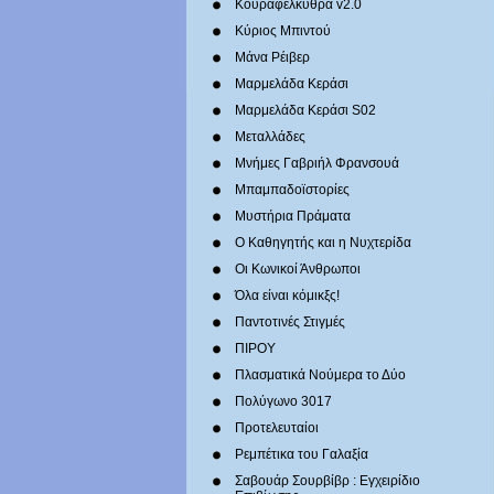
Κουραφέλκυθρα v2.0
Κύριος Μπιντού
Μάνα Ρέιβερ
Μαρμελάδα Κεράσι
Μαρμελάδα Κεράσι S02
Μεταλλάδες
Mνήμες Γαβριήλ Φρανσουά
Μπαμπαδοϊστορίες
Μυστήρια Πράματα
Ο Καθηγητής και η Νυχτερίδα
Οι Κωνικοί Άνθρωποι
Όλα είναι κόμικξς!
Παντοτινές Στιγμές
ΠΙΡΟΥ
Πλασματικά Νούμερα το Δύο
Πολύγωνο 3017
Προτελευταίοι
Ρεμπέτικα του Γαλαξία
Σαβουάρ Σουρβίβρ : Εγχειρίδιο