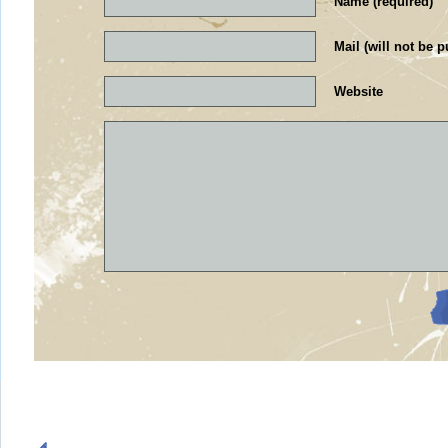
Name (required)
Mail (will not be p
Website