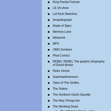
King Panda Forever
LE.VA show
Lef Kiort Sketches
lerapidograph
Made of Stars
Memory Lane
Metavoid
MFS
OMG Zombies
Phat Comicz
REBEL REBEL The graphic biography
of David Bowie
Retro Hector
Superbadmanners
Tales of The Smiths
The 3isters
The Northern Gulch Gazette
The Way Things Are
The Working Dead