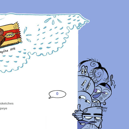
0
 sketches
peye