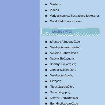
Mashups
Videos
Various comics, illustrations & sketches
Greek Old Comic Covers
ΔΗΜΙΟΥΡΓΟΙ
Δήμητρα Αδαμοπούλου
Μιχάλης Αντωνόπουλος
Αντώνης Βαβαγιάννης
Γιάννης Βούλγαρης
Βασίλης Γκογκτζιλάς
Σπύρος Δερβενιώτης
Mιχάλης Διαλυνάς
Έκτορας
Τάσος Ζαφειριάδης
Πάνος Ζάχαρης
Κώστας Ι. Ζαχόπουλoς
Έφη Θεοδωροπούλου