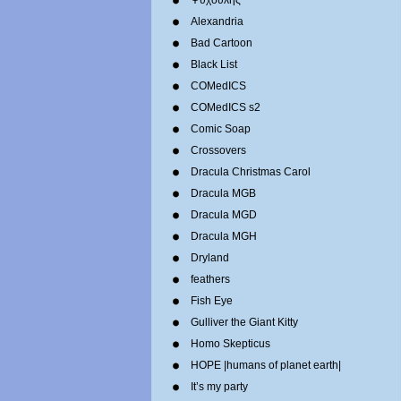
Ψυχούλης
Alexandria
Bad Cartoon
Black List
COMedICS
COMedICS s2
Comic Soap
Crossovers
Dracula Christmas Carol
Dracula MGB
Dracula MGD
Dracula MGH
Dryland
feathers
Fish Eye
Gulliver the Giant Kitty
Homo Skepticus
HOPE |humans of planet earth|
It’s my party