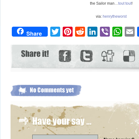
the Sailor man…
tout tout
!
via:
henrytheworst
Twitter
Pinterest
Reddit
LinkedIn
Viber
Wh
Share