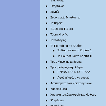
Επιβίωσης
Σπάρτακος
Στιγμές
Συνοικιακές Μπαλάντες
Τα θερινά
Ταξίδι στις Γεύσεις
Τάσεις Φυγής
Ταυτολογίες
Το Ρομπότ και το Κορίτσι
Το Ρομπότ και το Κορίτσι 1
Το Ρομπότ και το Κορίτσι III
Τρεις Μάγοι με τα δόντια
Τριγυρνώ μες στην Αθήνα
ΓΥΡΝΩ ΣΑΝ ΝΥΧΤΕΡΙΔΑ
Αφού μ’ αρέσει να γυρνώ
Φαντάσματα των Χριστουγέννων
Χαρακώματα
Χρονικά του Δρακοφοίνικα: Ημίθεος
Ψηφιδωτό