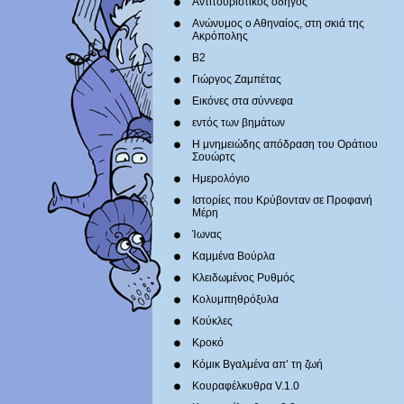
Αντιτουριστικός οδηγός
Ανώνυμος ο Αθηναίος, στη σκιά της
Ακρόπολης
Β2
Γιώργος Ζαμπέτας
Εικόνες στα σύννεφα
εντός των βημάτων
Η μνημειώδης απόδραση του Οράτιου
Σουώρτς
Ημερολόγιο
Ιστορίες που Κρύβονταν σε Προφανή
Μέρη
Ίωνας
Καμμένα Βούρλα
Κλειδωμένος Ρυθμός
Κολυμπηθρόξυλα
Κούκλες
Κροκό
Κόμικ Βγαλμένα απ’ τη ζωή
Κουραφέλκυθρα V.1.0