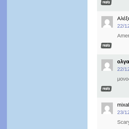
Αλέξ
22/1
Amer
ολγ
22/1
μονο
mixal
23/1
Scar