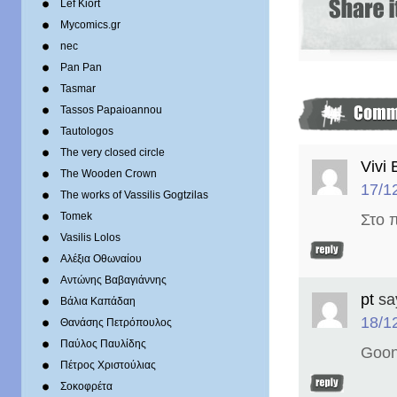
Lef Kiort
Mycomics.gr
nec
Pan Pan
Tasmar
Tassos Papaioannou
Tautologos
The very closed circle
Vivi 
The Wooden Crown
17/1
The works of Vassilis Gogtzilas
Tomek
Στο 
Vasilis Lolos
Αλέξια Οθωναίου
Αντώνης Βαβαγιάννης
pt
sa
Βάλια Καπάδαη
18/1
Θανάσης Πετρόπουλος
Παύλος Παυλίδης
Goon
Πέτρος Χριστούλιας
Σοκοφρέτα