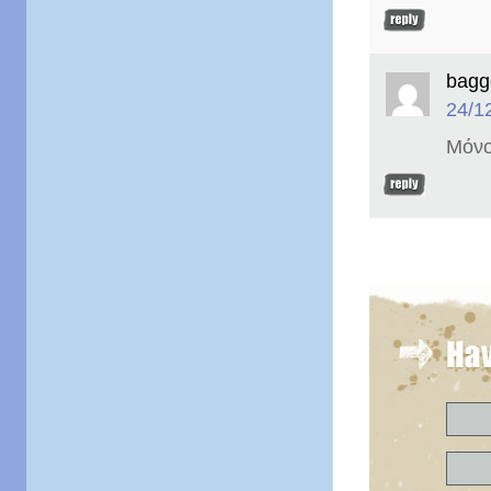
bagg
24/1
Μόνο