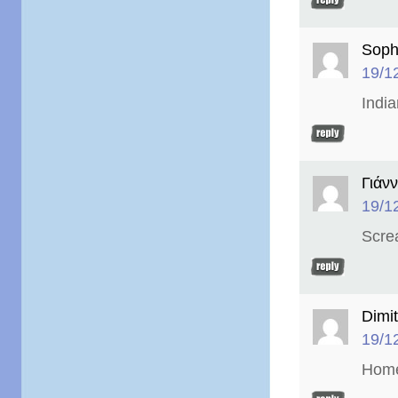
Sophi
19/1
Indi
Γιάν
19/1
Scr
Dimit
19/1
Ηome