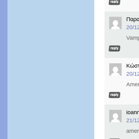
Παρα
20/1
Vamp
Κώστ
20/1
Amer
ioann
21/1
ameri