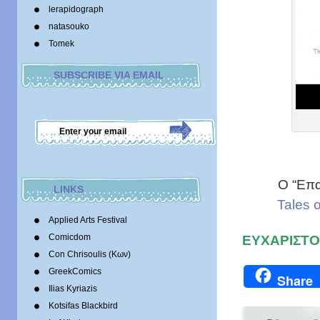
lerapidograph
natasouko
Tomek
SUBSCRIBE VIA EMAIL
O “Επα
LINKS
Tales 
Applied Arts Festival
ΕΥΧΑΡΙΣΤΟ
Comicdom
Con Chrisoulis (Κων)
GreekComics
Share
Ilias Kyriazis
Kotsifas Blackbird