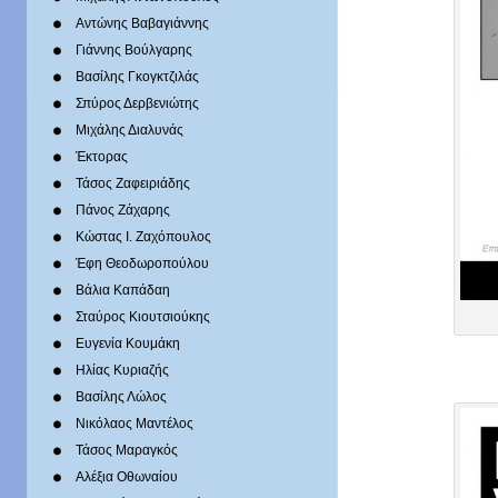
Αντώνης Βαβαγιάννης
Γιάννης Βούλγαρης
Βασίλης Γκογκτζιλάς
Σπύρος Δερβενιώτης
Mιχάλης Διαλυνάς
Έκτορας
Τάσος Ζαφειριάδης
Πάνος Ζάχαρης
Κώστας Ι. Ζαχόπουλoς
Έφη Θεοδωροπούλου
Βάλια Καπάδαη
Σταύρος Κιουτσιούκης
Ευγενία Κουμάκη
Ηλίας Κυριαζής
Βασίλης Λώλος
Νικόλαος Μαντέλος
Τάσος Μαραγκός
Αλέξια Οθωναίου