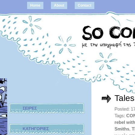
Home
About
Contact
Tales
ΣΕΙΡΕΣ
Posted: 1
Tags:
CO
rebel wit
ΚΑΤΗΓΟΡΙΕΣ
Smiths
,
T