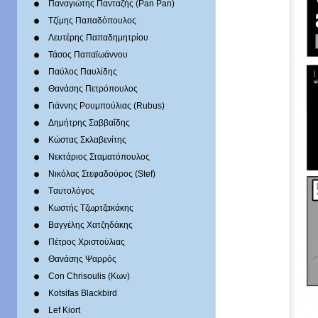
Παναγιώτης Πανταζής (Pan Pan)
Τζίμης Παπαδόπουλος
Λευτέρης Παπαδημητρίου
Τάσος Παπαϊωάννου
Παύλος Παυλίδης
Θανάσης Πετρόπουλος
Γιάννης Ρουμπούλιας (Rubus)
Δημήτρης Σαββαΐδης
Κώστας Σκλαβενίτης
Νεκτάριος Σταματόπουλος
Νικόλας Στεφαδούρος (Stef)
Tαυτολόγος
Κωστής Τζωρτζακάκης
Βαγγέλης Χατζηδάκης
Πέτρος Χριστούλιας
Θανάσης Ψαρρός
Con Chrisoulis (Κων)
Kotsifas Blackbird
Lef Kiort