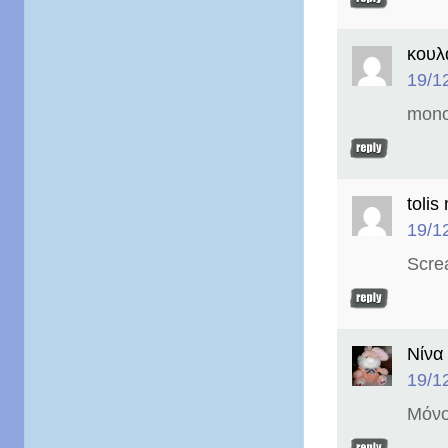
κουλ
19/1
monos
tolis
19/1
Screa
Νίνα
19/1
Μόνο