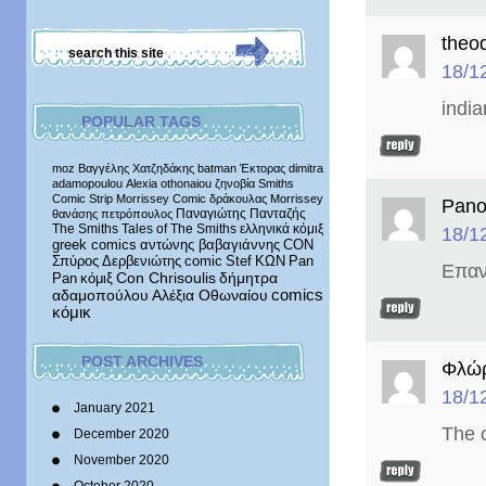
theo
18/1
india
POPULAR TAGS
moz
Βαγγέλης Χατζηδάκης
batman
Έκτορας
dimitra
adamopoulou
Alexia othonaiou
ζηνοβία
Smiths
Comic Strip
Morrissey Comic
δράκουλας
Morrissey
Pano
Παναγιώτης Πανταζής
θανάσης πετρόπουλος
The Smiths
Tales of The Smiths
ελληνικά κόμιξ
18/1
greek comics
αντώνης βαβαγιάννης
CON
Σπύρος Δερβενιώτης
comic
Stef
ΚΩΝ
Pan
Επαν
δήμητρα
Pan
κόμιξ
Con Chrisoulis
αδαμοπούλου
Αλέξια Οθωναίου
comics
κόμικ
POST ARCHIVES
Φλώρ
18/1
January 2021
The 
December 2020
November 2020