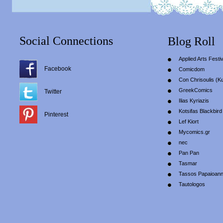
Social Connections
Blog Roll
Applied Arts Festiv
Facebook
Comicdom
Con Chrisoulis (Κ
GreekComics
Twitter
Ilias Kyriazis
Kotsifas Blackbird
Pinterest
Lef Kiort
Mycomics.gr
nec
Pan Pan
Tasmar
Tassos Papaioan
Tautologos