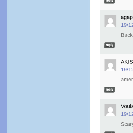
agap
19/1
Back 
AKIS
19/1
amer
Voul
19/1
Scar