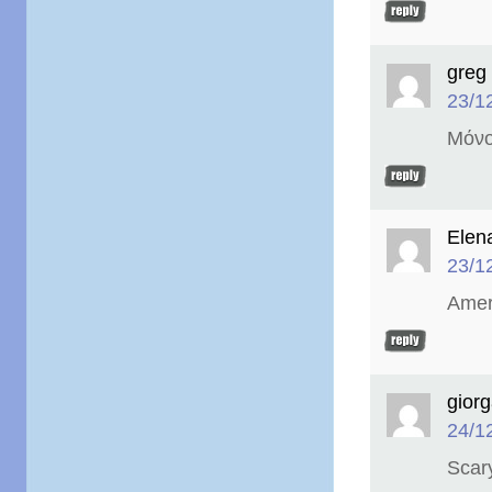
greg
23/1
Μόνο
Elen
23/1
Amer
giorg
24/1
Scar