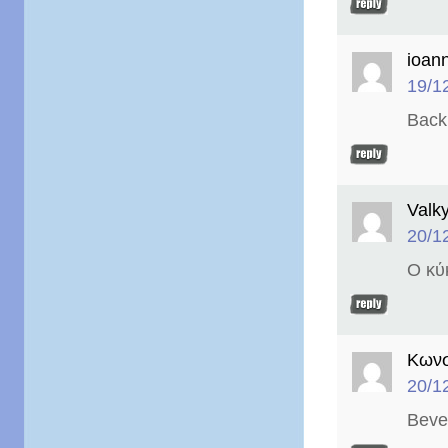
ioan
19/1
Back 
Valk
20/1
Ο κύ
Κωνσ
20/1
Bever