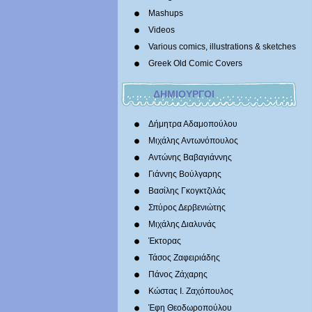
Mashups
Videos
Various comics, illustrations & sketches
Greek Old Comic Covers
ΔΗΜΙΟΥΡΓΟΙ
Δήμητρα Αδαμοπούλου
Μιχάλης Αντωνόπουλος
Αντώνης Βαβαγιάννης
Γιάννης Βούλγαρης
Βασίλης Γκογκτζιλάς
Σπύρος Δερβενιώτης
Mιχάλης Διαλυνάς
Έκτορας
Τάσος Ζαφειριάδης
Πάνος Ζάχαρης
Κώστας Ι. Ζαχόπουλoς
Έφη Θεοδωροπούλου