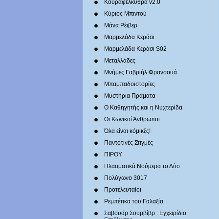
Κουραφέλκυθρα v2.0
Κύριος Μπιντού
Μάνα Ρέιβερ
Μαρμελάδα Κεράσι
Μαρμελάδα Κεράσι S02
Μεταλλάδες
Mνήμες Γαβριήλ Φρανσουά
Μπαμπαδοϊστορίες
Μυστήρια Πράματα
Ο Καθηγητής και η Νυχτερίδα
Οι Κωνικοί Άνθρωποι
Όλα είναι κόμικξς!
Παντοτινές Στιγμές
ΠΙΡΟΥ
Πλασματικά Νούμερα το Δύο
Πολύγωνο 3017
Προτελευταίοι
Ρεμπέτικα του Γαλαξία
Σαβουάρ Σουρβίβρ : Εγχειρίδιο