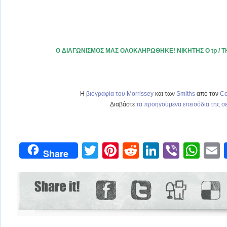
O ΔΙΑΓΩΝΙΣΜΟΣ ΜΑΣ ΟΛΟΚΛΗΡΩΘΗΚΕ! ΝΙΚΗΤΗΣ Ο tp / T
Η
βιογραφία του Morrissey
και των
Smiths
από τον
Co
Διαβάστε
τα προηγούμενα επεισόδια της σ
Twitter
Pinterest
Reddit
LinkedIn
Viber
Wh
Share