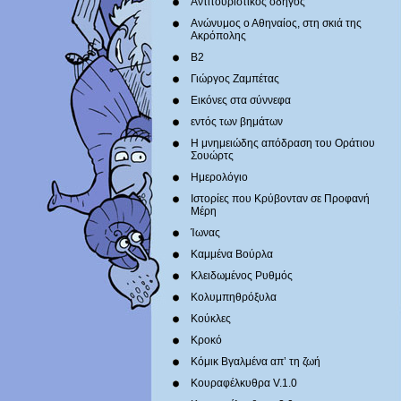
Αντιτουριστικός οδηγός
Ανώνυμος ο Αθηναίος, στη σκιά της
Ακρόπολης
Β2
Γιώργος Ζαμπέτας
Εικόνες στα σύννεφα
εντός των βημάτων
Η μνημειώδης απόδραση του Οράτιου
Σουώρτς
Ημερολόγιο
Ιστορίες που Κρύβονταν σε Προφανή
Μέρη
Ίωνας
Καμμένα Βούρλα
Κλειδωμένος Ρυθμός
Κολυμπηθρόξυλα
Κούκλες
Κροκό
Κόμικ Βγαλμένα απ’ τη ζωή
Κουραφέλκυθρα V.1.0