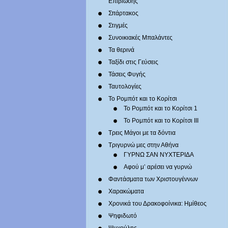
Επιβίωσης
Σπάρτακος
Στιγμές
Συνοικιακές Μπαλάντες
Τα θερινά
Ταξίδι στις Γεύσεις
Τάσεις Φυγής
Ταυτολογίες
Το Ρομπότ και το Κορίτσι
Το Ρομπότ και το Κορίτσι 1
Το Ρομπότ και το Κορίτσι III
Τρεις Μάγοι με τα δόντια
Τριγυρνώ μες στην Αθήνα
ΓΥΡΝΩ ΣΑΝ ΝΥΧΤΕΡΙΔΑ
Αφού μ’ αρέσει να γυρνώ
Φαντάσματα των Χριστουγέννων
Χαρακώματα
Χρονικά του Δρακοφοίνικα: Ημίθεος
Ψηφιδωτό