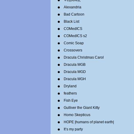
Ψυχούλης
Alexandria
Bad Cartoon
Black List
COMedICS
COMedICS s2
Comic Soap
Crossovers
Dracula Christmas Carol
Dracula MGB
Dracula MGD
Dracula MGH
Dryland
feathers
Fish Eye
Gulliver the Giant Kitty
Homo Skepticus
HOPE |humans of planet earth|
It’s my party