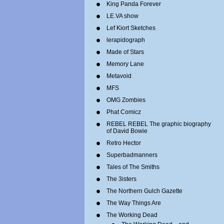
King Panda Forever
LE.VA show
Lef Kiort Sketches
lerapidograph
Made of Stars
Memory Lane
Metavoid
MFS
OMG Zombies
Phat Comicz
REBEL REBEL The graphic biography
of David Bowie
Retro Hector
Superbadmanners
Tales of The Smiths
The 3isters
The Northern Gulch Gazette
The Way Things Are
The Working Dead