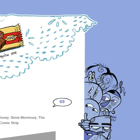
69
issey
,
Steve Morrissey
,
The
Comic Strip