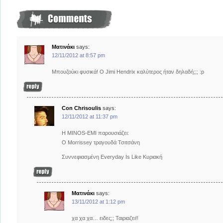
Mατινάκι
says:
12/11/2012 at 8:57 pm
Μπουζούκι φυσικά! Ο Jimi Hendrix καλύτερος ήταν δηλαδή;;; :p
Con Chrisoulis
says:
12/11/2012 at 11:37 pm
H MINOS-EMI παρουσιάζει:
O Morrissey τραγουδά Τσιτσάνη
Συννεφιασμένη Everyday Is Like Κυριακή
Mατινάκι
says:
13/11/2012 at 1:12 pm
χα χα χα… ειδες;; Ταιριαζει!!