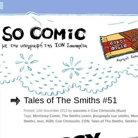
Tales of The Smiths #51
Posted: 12th November 2012 by
socomic
in
Con Chrisoulis (Κων)
Tags:
Morrissey Comic
,
The Smiths comic
,
βιογραφία των smiths
,
Morr
Smiths
,
moz
,
ΚΩΝ
,
Con Chrisoulis
,
CON
,
Tales of The Smiths
,
Smiths 