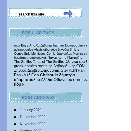
POPULAR TAGS
moz
Βαγγέλης Χατζηδάκης
batman
Έκτορας
dimitra
adamopoulou
Alexia othonaiou
ζηνοβία
Smiths
Comic Strip
Morrissey Comic
δράκουλας
Morrissey
Παναγιώτης Πανταζής
θανάσης πετρόπουλος
The Smiths
Tales of The Smiths
ελληνικά κόμιξ
greek comics
αντώνης βαβαγιάννης
CON
Σπύρος Δερβενιώτης
comic
Stef
ΚΩΝ
Pan
δήμητρα
Pan
κόμιξ
Con Chrisoulis
αδαμοπούλου
Αλέξια Οθωναίου
comics
κόμικ
POST ARCHIVES
January 2021
December 2020
November 2020