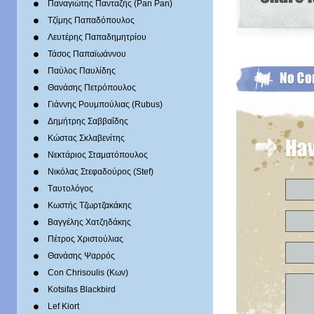
Παναγιώτης Πανταζής (Pan Pan)
Τζίμης Παπαδόπουλος
Λευτέρης Παπαδημητρίου
Τάσος Παπαϊωάννου
Παύλος Παυλίδης
Θανάσης Πετρόπουλος
Γιάννης Ρουμπούλιας (Rubus)
Δημήτρης Σαββαΐδης
Κώστας Σκλαβενίτης
Νεκτάριος Σταματόπουλος
Νικόλας Στεφαδούρος (Stef)
Tαυτολόγος
Κωστής Τζωρτζακάκης
Βαγγέλης Χατζηδάκης
Πέτρος Χριστούλιας
Θανάσης Ψαρρός
Con Chrisoulis (Κων)
Kotsifas Blackbird
Lef Kiort