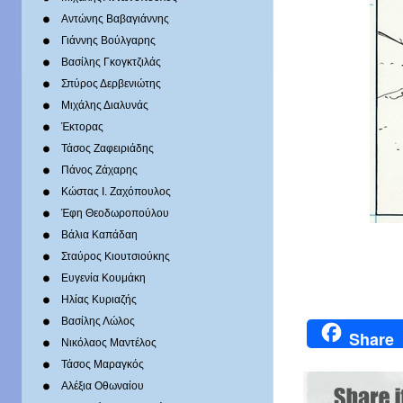
Αντώνης Βαβαγιάννης
Γιάννης Βούλγαρης
Βασίλης Γκογκτζιλάς
Σπύρος Δερβενιώτης
Mιχάλης Διαλυνάς
Έκτορας
Τάσος Ζαφειριάδης
Πάνος Ζάχαρης
Κώστας Ι. Ζαχόπουλoς
Έφη Θεοδωροπούλου
Βάλια Καπάδαη
Σταύρος Κιουτσιούκης
Ευγενία Κουμάκη
Ηλίας Κυριαζής
Βασίλης Λώλος
Share
Νικόλαος Μαντέλος
Τάσος Μαραγκός
Αλέξια Οθωναίου