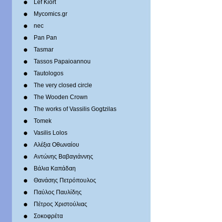
Lef Kiort
Mycomics.gr
nec
Pan Pan
Tasmar
Tassos Papaioannou
Tautologos
The very closed circle
The Wooden Crown
The works of Vassilis Gogtzilas
Tomek
Vasilis Lolos
Αλέξια Οθωναίου
Αντώνης Βαβαγιάννης
Βάλια Καπάδαη
Θανάσης Πετρόπουλος
Παύλος Παυλίδης
Πέτρος Χριστούλιας
Σοκοφρέτα