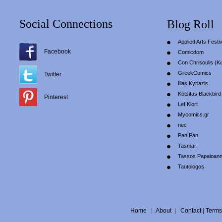
Social Connections
Blog Roll
Applied Arts Festiv
Facebook
Comicdom
Con Chrisoulis (Κ
GreekComics
Twitter
Ilias Kyriazis
Kotsifas Blackbird
Pinterest
Lef Kiort
Mycomics.gr
nec
Pan Pan
Tasmar
Tassos Papaioan
Tautologos
Home
|
About
|
Contact
|
Terms