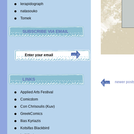
lerapidograph
natasouko
Tomek
SUBSCRIBE VIA EMAIL
LINKS
newer post
Applied Arts Festival
Comicdom
Con Chrisoulis (Κων)
GreekComics
Ilias Kyriazis
Kotsifas Blackbird