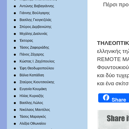
Πέρσι προ
Αντώνης Βαβαγιάννης
Γιάννης Βούλγαρης
Βασίλης Γκογκτζιλάς
Σπύρος Δερβενιώτης
Mιχάλης Διαλυνάς
Έκτορας
ΤΗΛΕΟΠΤΙΚ
Τάσος Ζαφειριάδης
ελληνικής τη
Πάνος Ζάχαρης
REMOTE MAN
Κώστας Ι. Ζαχόπουλoς
Φουντουκιού
Έφη Θεοδωροπούλου
και δύο τυχε
Βάλια Καπάδαη
και ένα σκί
Σταύρος Κιουτσιούκης
Ευγενία Κουμάκη
Ηλίας Κυριαζής
Share
Βασίλης Λώλος
Νικόλαος Μαντέλος
Τάσος Μαραγκός
Αλέξια Οθωναίου