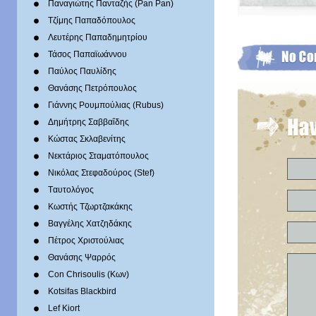
Παναγιώτης Πανταζής (Pan Pan)
Τζίμης Παπαδόπουλος
Λευτέρης Παπαδημητρίου
Τάσος Παπαϊωάννου
Παύλος Παυλίδης
Θανάσης Πετρόπουλος
Γιάννης Ρουμπούλιας (Rubus)
Δημήτρης Σαββαΐδης
Κώστας Σκλαβενίτης
Νεκτάριος Σταματόπουλος
Νικόλας Στεφαδούρος (Stef)
Tαυτολόγος
Κωστής Τζωρτζακάκης
Βαγγέλης Χατζηδάκης
Πέτρος Χριστούλιας
Θανάσης Ψαρρός
Con Chrisoulis (Κων)
Kotsifas Blackbird
Lef Kiort