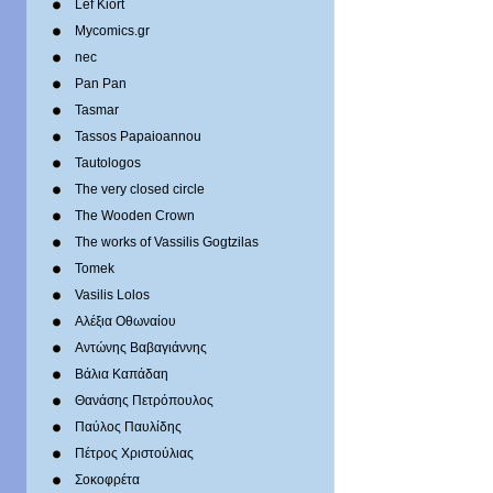
Lef Kiort
Mycomics.gr
nec
Pan Pan
Tasmar
Tassos Papaioannou
Tautologos
The very closed circle
The Wooden Crown
The works of Vassilis Gogtzilas
Tomek
Vasilis Lolos
Αλέξια Οθωναίου
Αντώνης Βαβαγιάννης
Βάλια Καπάδαη
Θανάσης Πετρόπουλος
Παύλος Παυλίδης
Πέτρος Χριστούλιας
Σοκοφρέτα