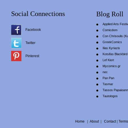
Social Connections
Blog Roll
Applied Arts Festiv
Facebook
Comicdom
Con Chrisoulis (Κ
GreekComics
Twitter
Ilias Kyriazis
Kotsifas Blackbird
Pinterest
Lef Kiort
Mycomics.gr
nec
Pan Pan
Tasmar
Tassos Papaioan
Tautologos
Home
|
About
|
Contact
|
Terms