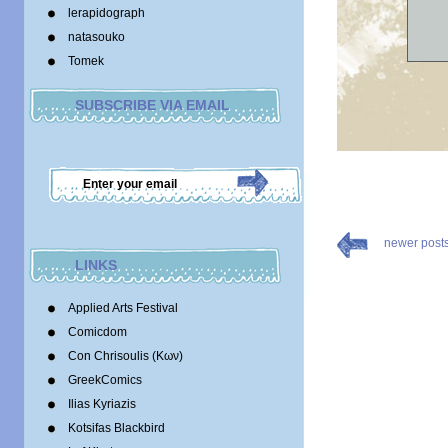
lerapidograph
natasouko
Tomek
SUBSCRIBE VIA EMAIL
newer post
LINKS
Applied Arts Festival
Comicdom
Con Chrisoulis (Κων)
GreekComics
Ilias Kyriazis
Kotsifas Blackbird