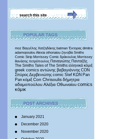
POPULAR TAGS
moz
Βαγγέλης Χατζηδάκης
batman
Έκτορας
dimitra
adamopoulou
Alexia othonaiou
ζηνοβία
Smiths
Comic Strip
Morrissey Comic
δράκουλας
Morrissey
Παναγιώτης Πανταζής
θανάσης πετρόπουλος
The Smiths
Tales of The Smiths
ελληνικά κόμιξ
greek comics
αντώνης βαβαγιάννης
CON
Σπύρος Δερβενιώτης
comic
Stef
ΚΩΝ
Pan
δήμητρα
Pan
κόμιξ
Con Chrisoulis
αδαμοπούλου
Αλέξια Οθωναίου
comics
κόμικ
POST ARCHIVES
January 2021
December 2020
November 2020