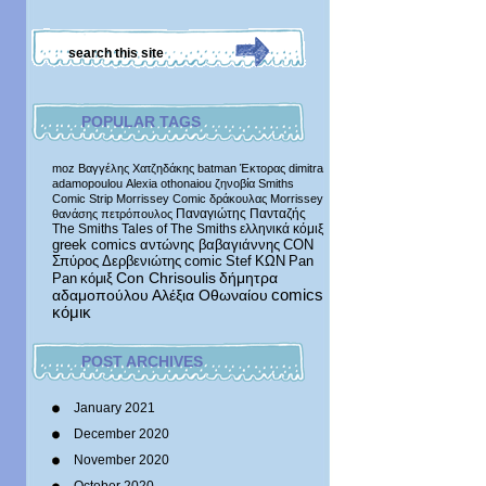
POPULAR TAGS
moz
Βαγγέλης Χατζηδάκης
batman
Έκτορας
dimitra
adamopoulou
Alexia othonaiou
ζηνοβία
Smiths
Comic Strip
Morrissey Comic
δράκουλας
Morrissey
Παναγιώτης Πανταζής
θανάσης πετρόπουλος
The Smiths
Tales of The Smiths
ελληνικά κόμιξ
greek comics
αντώνης βαβαγιάννης
CON
Σπύρος Δερβενιώτης
comic
Stef
ΚΩΝ
Pan
δήμητρα
Pan
κόμιξ
Con Chrisoulis
αδαμοπούλου
Αλέξια Οθωναίου
comics
κόμικ
POST ARCHIVES
January 2021
December 2020
November 2020