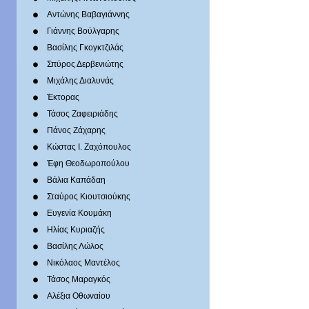
Αντώνης Βαβαγιάννης
Γιάννης Βούλγαρης
Βασίλης Γκογκτζιλάς
Σπύρος Δερβενιώτης
Mιχάλης Διαλυνάς
Έκτορας
Τάσος Ζαφειριάδης
Πάνος Ζάχαρης
Κώστας Ι. Ζαχόπουλoς
Έφη Θεοδωροπούλου
Βάλια Καπάδαη
Σταύρος Κιουτσιούκης
Ευγενία Κουμάκη
Ηλίας Κυριαζής
Βασίλης Λώλος
Νικόλαος Μαντέλος
Τάσος Μαραγκός
Αλέξια Οθωναίου