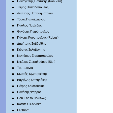
Παναγιώτης Πανταζής (Pan Pan)
Τζίμης Παπαδόπουλος
Λευτέρης Παπαδημητρίου
Τάσος Παπαϊωάννου
Παύλος Παυλίδης
Θανάσης Πετρόπουλος
Γιάννης Ρουμπούλιας (Rubus)
Δημήτρης Σαββαΐδης
Κώστας Σκλαβενίτης
Νεκτάριος Σταματόπουλος
Νικόλας Στεφαδούρος (Stef)
Tαυτολόγος
Κωστής Τζωρτζακάκης
Βαγγέλης Χατζηδάκης
Πέτρος Χριστούλιας
Θανάσης Ψαρρός
Con Chrisoulis (Κων)
Kotsifas Blackbird
Lef Kiort