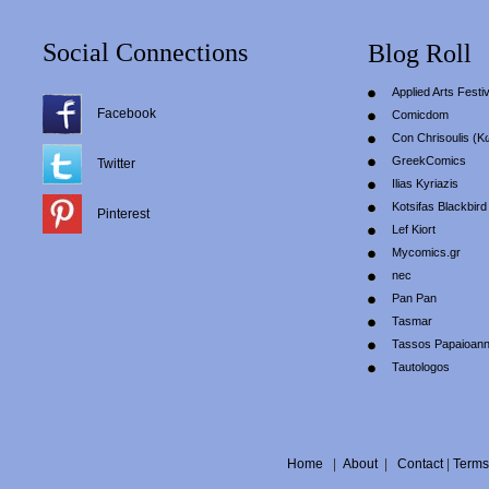
Social Connections
Blog Roll
Applied Arts Festiv
Facebook
Comicdom
Con Chrisoulis (Κ
GreekComics
Twitter
Ilias Kyriazis
Kotsifas Blackbird
Pinterest
Lef Kiort
Mycomics.gr
nec
Pan Pan
Tasmar
Tassos Papaioan
Tautologos
Home
|
About
|
Contact
|
Terms