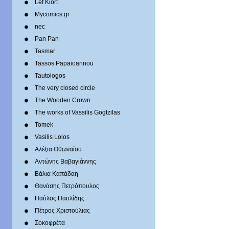
Lef Kiort
Mycomics.gr
nec
Pan Pan
Tasmar
Tassos Papaioannou
Tautologos
The very closed circle
The Wooden Crown
The works of Vassilis Gogtzilas
Tomek
Vasilis Lolos
Αλέξια Οθωναίου
Αντώνης Βαβαγιάννης
Βάλια Καπάδαη
Θανάσης Πετρόπουλος
Παύλος Παυλίδης
Πέτρος Χριστούλιας
Σοκοφρέτα