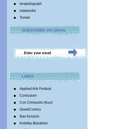
lerapidograph
natasouko
Tomek
SUBSCRIBE VIA EMAIL
LINKS
Applied Arts Festival
Comicdom
Con Chrisoulis (Κων)
GreekComics
Ilias Kyriazis
Kotsifas Blackbird