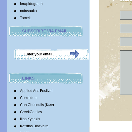
lerapidograph
natasouko
Tomek
SUBSCRIBE VIA EMAIL
LINKS
Applied Arts Festival
Comicdom
Con Chrisoulis (Κων)
GreekComics
Ilias Kyriazis
Kotsifas Blackbird