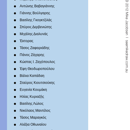
Αντώνης Βαβαγιάννης
Γιάννης Βούλγαρης
Βασίλης Γκογκτζιλάς
Σπύρος Δερβενιώτης
Mιχάλης Διαλυνάς
Έκτορας
Τάσος Ζαφειριάδης
Πάνος Ζάχαρης
Κώστας Ι. Ζαχόπουλoς
Έφη Θεοδωροπούλου
Βάλια Καπάδαη
Σταύρος Κιουτσιούκης
Ευγενία Κουμάκη
Ηλίας Κυριαζής
Βασίλης Λώλος
Νικόλαος Μαντέλος
Τάσος Μαραγκός
Αλέξια Οθωναίου