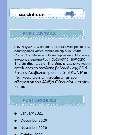
POPULAR TAGS
moz
Βαγγέλης Χατζηδάκης
batman
Έκτορας
dimitra
adamopoulou
Alexia othonaiou
ζηνοβία
Smiths
Comic Strip
Morrissey Comic
δράκουλας
Morrissey
Παναγιώτης Πανταζής
θανάσης πετρόπουλος
The Smiths
Tales of The Smiths
ελληνικά κόμιξ
greek comics
αντώνης βαβαγιάννης
CON
Σπύρος Δερβενιώτης
comic
Stef
ΚΩΝ
Pan
δήμητρα
Pan
κόμιξ
Con Chrisoulis
αδαμοπούλου
Αλέξια Οθωναίου
comics
κόμικ
POST ARCHIVES
January 2021
December 2020
November 2020