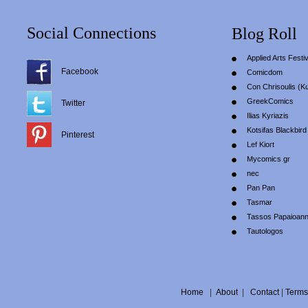
Social Connections
Blog Roll
Applied Arts Festiv
Facebook
Comicdom
Con Chrisoulis (Κ
GreekComics
Twitter
Ilias Kyriazis
Kotsifas Blackbird
Pinterest
Lef Kiort
Mycomics.gr
nec
Pan Pan
Tasmar
Tassos Papaioan
Tautologos
Home
|
About
|
Contact
|
Terms