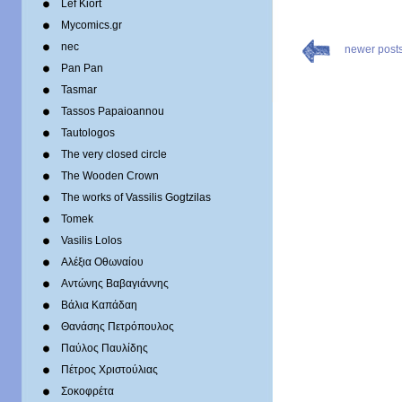
Lef Kiort
Mycomics.gr
nec
newer post
Pan Pan
Tasmar
Tassos Papaioannou
Tautologos
The very closed circle
The Wooden Crown
The works of Vassilis Gogtzilas
Tomek
Vasilis Lolos
Αλέξια Οθωναίου
Αντώνης Βαβαγιάννης
Βάλια Καπάδαη
Θανάσης Πετρόπουλος
Παύλος Παυλίδης
Πέτρος Χριστούλιας
Σοκοφρέτα