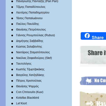
Παναγιώτης Πανταζής (Pan Pan)
Τζίμης Παπαδόπουλος
Λευτέρης Παπαδημητρίου
Τάσος Παπαϊωάννου
Παύλος Παυλίδης
Θανάσης Πετρόπουλος
Γιάννης Ρουμπούλιας (Rubus)
Share
Δημήτρης Σαββαΐδης
Κώστας Σκλαβενίτης
Νεκτάριος Σταματόπουλος
Νικόλας Στεφαδούρος (Stef)
Tαυτολόγος
Κωστής Τζωρτζακάκης
Βαγγέλης Χατζηδάκης
Πέτρος Χριστούλιας
Θανάσης Ψαρρός
Con Chrisoulis (Κων)
Kotsifas Blackbird
Lef Kiort