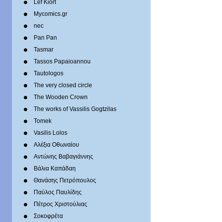
Lef Kiort
Mycomics.gr
nec
Pan Pan
Tasmar
Tassos Papaioannou
Tautologos
The very closed circle
The Wooden Crown
The works of Vassilis Gogtzilas
Tomek
Vasilis Lolos
Αλέξια Οθωναίου
Αντώνης Βαβαγιάννης
Βάλια Καπάδαη
Θανάσης Πετρόπουλος
Παύλος Παυλίδης
Πέτρος Χριστούλιας
Σοκοφρέτα