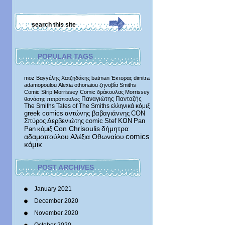
POPULAR TAGS
moz
Βαγγέλης Χατζηδάκης
batman
Έκτορας
dimitra
adamopoulou
Alexia othonaiou
ζηνοβία
Smiths
Comic Strip
Morrissey Comic
δράκουλας
Morrissey
Παναγιώτης Πανταζής
θανάσης πετρόπουλος
The Smiths
Tales of The Smiths
ελληνικά κόμιξ
greek comics
αντώνης βαβαγιάννης
CON
Σπύρος Δερβενιώτης
comic
Stef
ΚΩΝ
Pan
δήμητρα
Pan
κόμιξ
Con Chrisoulis
αδαμοπούλου
Αλέξια Οθωναίου
comics
κόμικ
POST ARCHIVES
January 2021
December 2020
November 2020