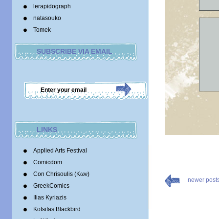
lerapidograph
natasouko
Tomek
SUBSCRIBE VIA EMAIL
LINKS
Applied Arts Festival
Comicdom
Con Chrisoulis (Κων)
newer post
GreekComics
Ilias Kyriazis
Kotsifas Blackbird