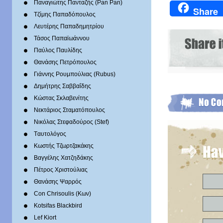
Παναγιώτης Πανταζής (Pan Pan)
Share
Τζίμης Παπαδόπουλος
Λευτέρης Παπαδημητρίου
Τάσος Παπαϊωάννου
Παύλος Παυλίδης
Θανάσης Πετρόπουλος
Γιάννης Ρουμπούλιας (Rubus)
Δημήτρης Σαββαΐδης
Κώστας Σκλαβενίτης
Νεκτάριος Σταματόπουλος
Νικόλας Στεφαδούρος (Stef)
Tαυτολόγος
Κωστής Τζωρτζακάκης
Βαγγέλης Χατζηδάκης
Πέτρος Χριστούλιας
Θανάσης Ψαρρός
Con Chrisoulis (Κων)
Kotsifas Blackbird
Lef Kiort