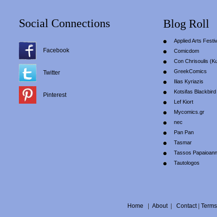
Social Connections
Blog Roll
Applied Arts Festiv
Facebook
Comicdom
Con Chrisoulis (Κ
GreekComics
Twitter
Ilias Kyriazis
Kotsifas Blackbird
Pinterest
Lef Kiort
Mycomics.gr
nec
Pan Pan
Tasmar
Tassos Papaioan
Tautologos
Home
|
About
|
Contact
|
Terms