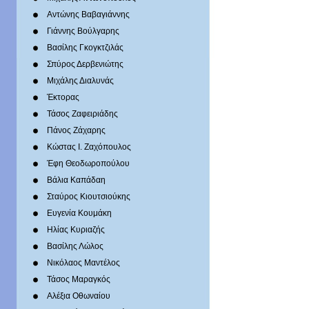
Αντώνης Βαβαγιάννης
Γιάννης Βούλγαρης
Βασίλης Γκογκτζιλάς
Σπύρος Δερβενιώτης
Mιχάλης Διαλυνάς
Έκτορας
Τάσος Ζαφειριάδης
Πάνος Ζάχαρης
Κώστας Ι. Ζαχόπουλoς
Έφη Θεοδωροπούλου
Βάλια Καπάδαη
Σταύρος Κιουτσιούκης
Ευγενία Κουμάκη
Ηλίας Κυριαζής
Βασίλης Λώλος
Νικόλαος Μαντέλος
Τάσος Μαραγκός
Αλέξια Οθωναίου