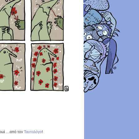
 πρωί …από τον
Ταυτολόγο
!