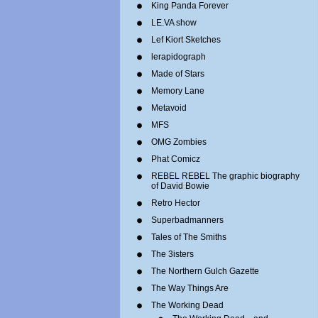
King Panda Forever
LE.VA show
Lef Kiort Sketches
lerapidograph
Made of Stars
Memory Lane
Metavoid
MFS
OMG Zombies
Phat Comicz
REBEL REBEL The graphic biography
of David Bowie
Retro Hector
Superbadmanners
Tales of The Smiths
The 3isters
The Northern Gulch Gazette
The Way Things Are
The Working Dead