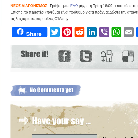
ΝΕΟΣ ΔΙΑΓΩΝΙΣΜΟΣ
: Γράψτε μας
EΔΩ
μέχρι τη Τρίτη 18/09 τι πιστεύετε ότ
Επίσης, το περιστέρι (πνεύμα) είναι πρόθυμο για τι πράγμα; Δώστε την απάν
τις λαχταριστές καραμέλες O’Mamy!
Twitter
Pinterest
Reddit
LinkedIn
Viber
Wh
Share