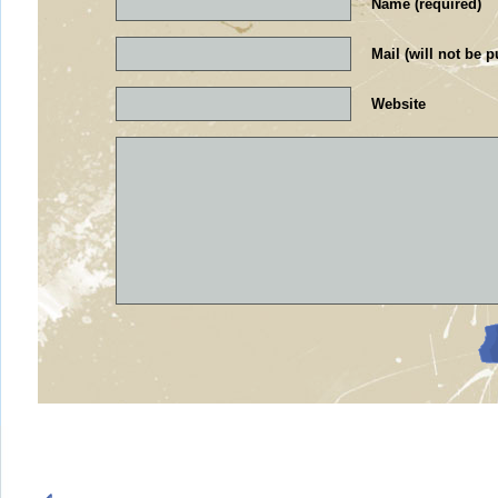
Name (required)
Mail (will not be p
Website