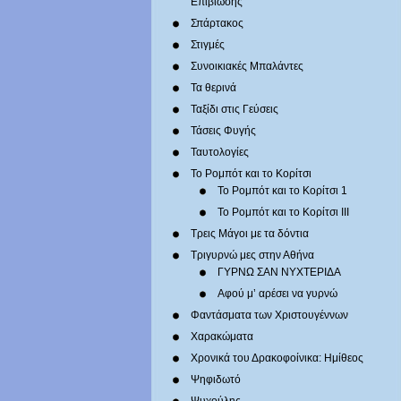
Επιβίωσης
Σπάρτακος
Στιγμές
Συνοικιακές Μπαλάντες
Τα θερινά
Ταξίδι στις Γεύσεις
Τάσεις Φυγής
Ταυτολογίες
Το Ρομπότ και το Κορίτσι
Το Ρομπότ και το Κορίτσι 1
Το Ρομπότ και το Κορίτσι III
Τρεις Μάγοι με τα δόντια
Τριγυρνώ μες στην Αθήνα
ΓΥΡΝΩ ΣΑΝ ΝΥΧΤΕΡΙΔΑ
Αφού μ’ αρέσει να γυρνώ
Φαντάσματα των Χριστουγέννων
Χαρακώματα
Χρονικά του Δρακοφοίνικα: Ημίθεος
Ψηφιδωτό