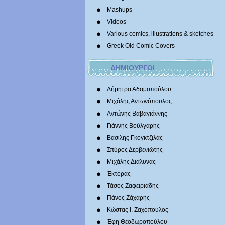
Mashups
Videos
Various comics, illustrations & sketches
Greek Old Comic Covers
ΔΗΜΙΟΥΡΓΟΙ
Δήμητρα Αδαμοπούλου
Μιχάλης Αντωνόπουλος
Αντώνης Βαβαγιάννης
Γιάννης Βούλγαρης
Βασίλης Γκογκτζιλάς
Σπύρος Δερβενιώτης
Mιχάλης Διαλυνάς
Έκτορας
Τάσος Ζαφειριάδης
Πάνος Ζάχαρης
Κώστας Ι. Ζαχόπουλoς
Έφη Θεοδωροπούλου