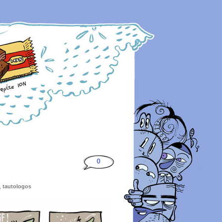
0
,
tautologos