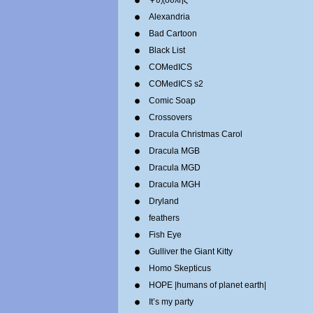
Ψυχούλης
Alexandria
Bad Cartoon
Black List
COMedICS
COMedICS s2
Comic Soap
Crossovers
Dracula Christmas Carol
Dracula MGB
Dracula MGD
Dracula MGH
Dryland
feathers
Fish Eye
Gulliver the Giant Kitty
Homo Skepticus
HOPE |humans of planet earth|
It’s my party