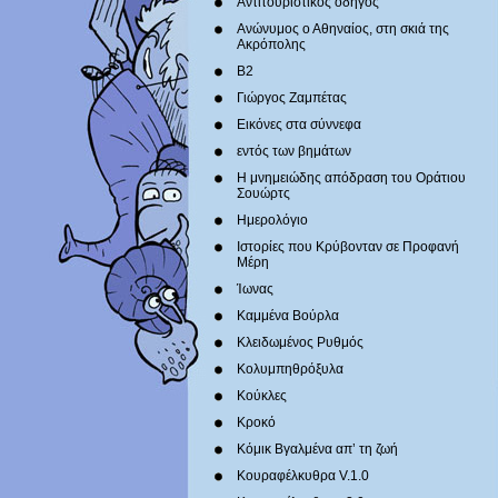
Αντιτουριστικός οδηγός
Ανώνυμος ο Αθηναίος, στη σκιά της
Ακρόπολης
Β2
Γιώργος Ζαμπέτας
Εικόνες στα σύννεφα
εντός των βημάτων
Η μνημειώδης απόδραση του Οράτιου
Σουώρτς
Ημερολόγιο
Ιστορίες που Κρύβονταν σε Προφανή
Μέρη
Ίωνας
Καμμένα Βούρλα
Κλειδωμένος Ρυθμός
Κολυμπηθρόξυλα
Κούκλες
Κροκό
Κόμικ Βγαλμένα απ’ τη ζωή
Κουραφέλκυθρα V.1.0