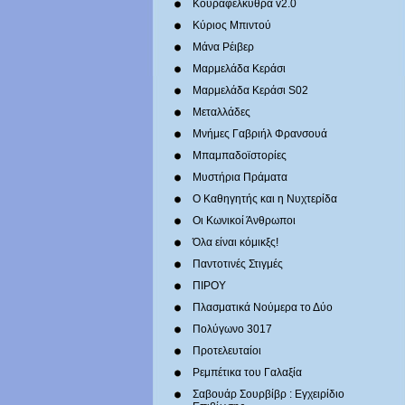
Κουραφέλκυθρα v2.0
Κύριος Μπιντού
Μάνα Ρέιβερ
Μαρμελάδα Κεράσι
Μαρμελάδα Κεράσι S02
Μεταλλάδες
Mνήμες Γαβριήλ Φρανσουά
Μπαμπαδοϊστορίες
Μυστήρια Πράματα
Ο Καθηγητής και η Νυχτερίδα
Οι Κωνικοί Άνθρωποι
Όλα είναι κόμικξς!
Παντοτινές Στιγμές
ΠΙΡΟΥ
Πλασματικά Νούμερα το Δύο
Πολύγωνο 3017
Προτελευταίοι
Ρεμπέτικα του Γαλαξία
Σαβουάρ Σουρβίβρ : Εγχειρίδιο