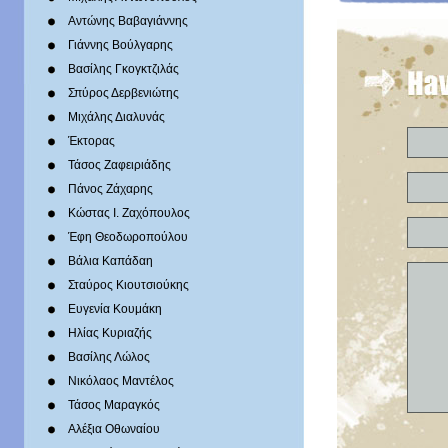
Αντώνης Βαβαγιάννης
Γιάννης Βούλγαρης
Βασίλης Γκογκτζιλάς
Σπύρος Δερβενιώτης
Mιχάλης Διαλυνάς
Έκτορας
Τάσος Ζαφειριάδης
Πάνος Ζάχαρης
Κώστας Ι. Ζαχόπουλoς
Έφη Θεοδωροπούλου
Βάλια Καπάδαη
Σταύρος Κιουτσιούκης
Ευγενία Κουμάκη
Ηλίας Κυριαζής
Βασίλης Λώλος
Νικόλαος Μαντέλος
Τάσος Μαραγκός
Αλέξια Οθωναίου