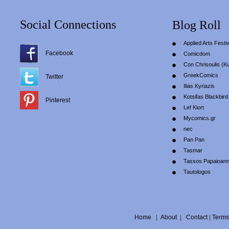
Social Connections
Blog Roll
Applied Arts Festiv
Facebook
Comicdom
Con Chrisoulis (Κ
GreekComics
Twitter
Ilias Kyriazis
Kotsifas Blackbird
Pinterest
Lef Kiort
Mycomics.gr
nec
Pan Pan
Tasmar
Tassos Papaioan
Tautologos
Home
|
About
|
Contact
|
Terms