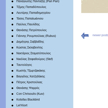
Παναγιώτης Πανταζής (Pan Pan)
Τζίμης Παπαδόπουλος
Λευτέρης Παπαδημητρίου
Τάσος Παπαϊωάννου
Παύλος Παυλίδης
Θανάσης Πετρόπουλος
newer post
Γιάννης Ρουμπούλιας (Rubus)
Δημήτρης Σαββαΐδης
Κώστας Σκλαβενίτης
Νεκτάριος Σταματόπουλος
Νικόλας Στεφαδούρος (Stef)
Tαυτολόγος
Κωστής Τζωρτζακάκης
Βαγγέλης Χατζηδάκης
Πέτρος Χριστούλιας
Θανάσης Ψαρρός
Con Chrisoulis (Κων)
Kotsifas Blackbird
Lef Kiort