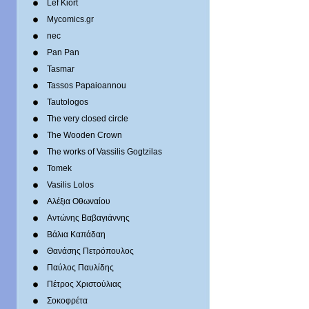
Lef Kiort
Mycomics.gr
nec
Pan Pan
Tasmar
Tassos Papaioannou
Tautologos
The very closed circle
The Wooden Crown
The works of Vassilis Gogtzilas
Tomek
Vasilis Lolos
Αλέξια Οθωναίου
Αντώνης Βαβαγιάννης
Βάλια Καπάδαη
Θανάσης Πετρόπουλος
Παύλος Παυλίδης
Πέτρος Χριστούλιας
Σοκοφρέτα