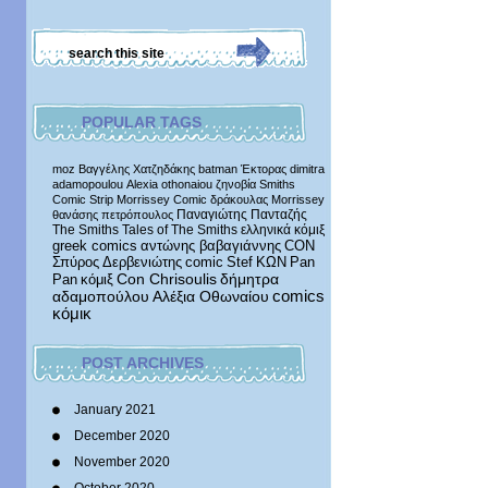
POPULAR TAGS
moz
Βαγγέλης Χατζηδάκης
batman
Έκτορας
dimitra
adamopoulou
Alexia othonaiou
ζηνοβία
Smiths
Comic Strip
Morrissey Comic
δράκουλας
Morrissey
Παναγιώτης Πανταζής
θανάσης πετρόπουλος
The Smiths
Tales of The Smiths
ελληνικά κόμιξ
greek comics
αντώνης βαβαγιάννης
CON
Σπύρος Δερβενιώτης
comic
Stef
ΚΩΝ
Pan
δήμητρα
Pan
κόμιξ
Con Chrisoulis
αδαμοπούλου
Αλέξια Οθωναίου
comics
κόμικ
POST ARCHIVES
January 2021
December 2020
November 2020