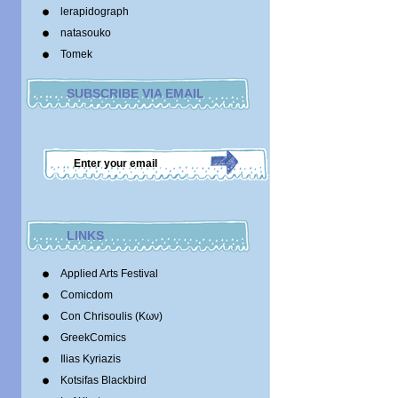
lerapidograph
natasouko
Tomek
SUBSCRIBE VIA EMAIL
LINKS
Applied Arts Festival
Comicdom
Con Chrisoulis (Κων)
GreekComics
Ilias Kyriazis
Kotsifas Blackbird