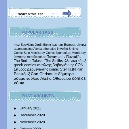
POPULAR TAGS
moz
Βαγγέλης Χατζηδάκης
batman
Έκτορας
dimitra
adamopoulou
Alexia othonaiou
ζηνοβία
Smiths
Comic Strip
Morrissey Comic
δράκουλας
Morrissey
Παναγιώτης Πανταζής
θανάσης πετρόπουλος
The Smiths
Tales of The Smiths
ελληνικά κόμιξ
greek comics
αντώνης βαβαγιάννης
CON
Σπύρος Δερβενιώτης
comic
Stef
ΚΩΝ
Pan
δήμητρα
Pan
κόμιξ
Con Chrisoulis
αδαμοπούλου
Αλέξια Οθωναίου
comics
κόμικ
POST ARCHIVES
January 2021
December 2020
November 2020