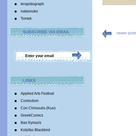
lerapidograph
natasouko
Tomek
SUBSCRIBE VIA EMAIL
newer post
LINKS
Applied Arts Festival
Comicdom
Con Chrisoulis (Κων)
GreekComics
Ilias Kyriazis
Kotsifas Blackbird