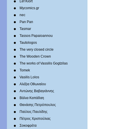
Lef Kiort
Mycomics.gr
nec
Pan Pan
Tasmar
Tassos Papaioannou
Tautologos
The very closed circle
The Wooden Crown
The works of Vassilis Gogtzilas
Tomek
Vasilis Lolos
Αλέξια Οθωναίου
Αντώνης Βαβαγιάννης
Βάλια Καπάδαη
Θανάσης Πετρόπουλος
Παύλος Παυλίδης
Πέτρος Χριστούλιας
Σοκοφρέτα