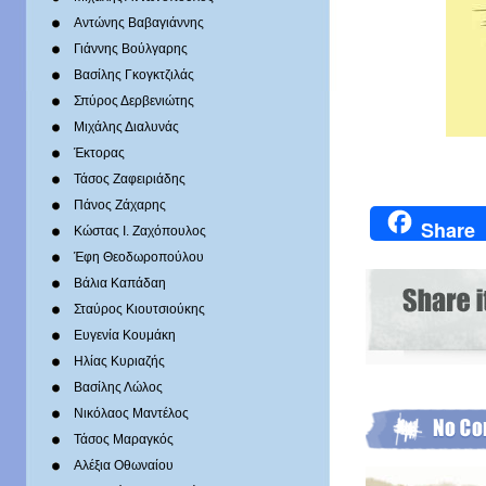
Αντώνης Βαβαγιάννης
Γιάννης Βούλγαρης
Βασίλης Γκογκτζιλάς
Σπύρος Δερβενιώτης
Mιχάλης Διαλυνάς
Έκτορας
Τάσος Ζαφειριάδης
Πάνος Ζάχαρης
Share
Κώστας Ι. Ζαχόπουλoς
Έφη Θεοδωροπούλου
Βάλια Καπάδαη
Σταύρος Κιουτσιούκης
Ευγενία Κουμάκη
Ηλίας Κυριαζής
Βασίλης Λώλος
Νικόλαος Μαντέλος
Τάσος Μαραγκός
Αλέξια Οθωναίου