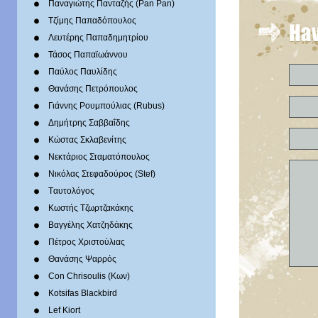
Παναγιώτης Πανταζής (Pan Pan)
Τζίμης Παπαδόπουλος
Λευτέρης Παπαδημητρίου
Τάσος Παπαϊωάννου
Παύλος Παυλίδης
Θανάσης Πετρόπουλος
Γιάννης Ρουμπούλιας (Rubus)
Δημήτρης Σαββαΐδης
Κώστας Σκλαβενίτης
Νεκτάριος Σταματόπουλος
Νικόλας Στεφαδούρος (Stef)
Tαυτολόγος
Κωστής Τζωρτζακάκης
Βαγγέλης Χατζηδάκης
Πέτρος Χριστούλιας
Θανάσης Ψαρρός
Con Chrisoulis (Κων)
Kotsifas Blackbird
Lef Kiort