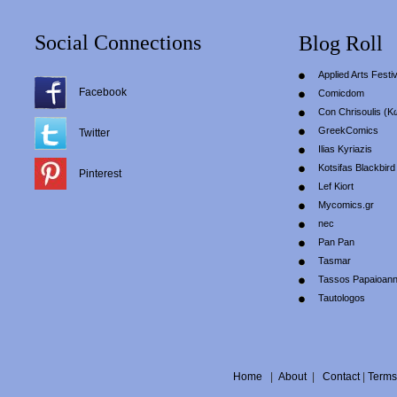
Social Connections
Blog Roll
Applied Arts Festiv
Facebook
Comicdom
Con Chrisoulis (Κ
GreekComics
Twitter
Ilias Kyriazis
Kotsifas Blackbird
Pinterest
Lef Kiort
Mycomics.gr
nec
Pan Pan
Tasmar
Tassos Papaioan
Tautologos
Home
|
About
|
Contact
|
Terms