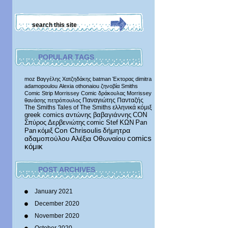
POPULAR TAGS
moz
Βαγγέλης Χατζηδάκης
batman
Έκτορας
dimitra
adamopoulou
Alexia othonaiou
ζηνοβία
Smiths
Comic Strip
Morrissey Comic
δράκουλας
Morrissey
Παναγιώτης Πανταζής
θανάσης πετρόπουλος
The Smiths
Tales of The Smiths
ελληνικά κόμιξ
greek comics
αντώνης βαβαγιάννης
CON
Σπύρος Δερβενιώτης
comic
Stef
ΚΩΝ
Pan
δήμητρα
Pan
κόμιξ
Con Chrisoulis
αδαμοπούλου
Αλέξια Οθωναίου
comics
κόμικ
POST ARCHIVES
January 2021
December 2020
November 2020