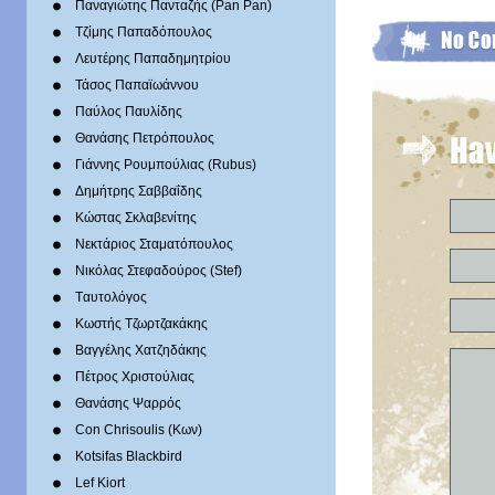
Παναγιώτης Πανταζής (Pan Pan)
Τζίμης Παπαδόπουλος
Λευτέρης Παπαδημητρίου
Τάσος Παπαϊωάννου
Παύλος Παυλίδης
Θανάσης Πετρόπουλος
Γιάννης Ρουμπούλιας (Rubus)
Δημήτρης Σαββαΐδης
Κώστας Σκλαβενίτης
Νεκτάριος Σταματόπουλος
Νικόλας Στεφαδούρος (Stef)
Tαυτολόγος
Κωστής Τζωρτζακάκης
Βαγγέλης Χατζηδάκης
Πέτρος Χριστούλιας
Θανάσης Ψαρρός
Con Chrisoulis (Κων)
Kotsifas Blackbird
Lef Kiort