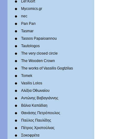
Lef Kiort
Mycomics.gr
nec
Pan Pan
Tasmar
Tassos Papaioannou
Tautologos
The very closed circle
The Wooden Crown
The works of Vassilis Gogtzilas
Tomek
Vasilis Lolos
Αλέξια Οθωναίου
Αντώνης Βαβαγιάννης
Βάλια Καπάδαη
Θανάσης Πετρόπουλος
Παύλος Παυλίδης
Πέτρος Χριστούλιας
Σοκοφρέτα