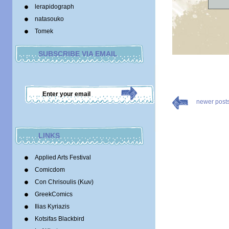
lerapidograph
natasouko
Tomek
SUBSCRIBE VIA EMAIL
newer post
LINKS
Applied Arts Festival
Comicdom
Con Chrisoulis (Κων)
GreekComics
Ilias Kyriazis
Kotsifas Blackbird