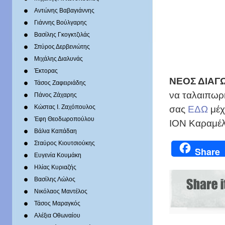
Αντώνης Βαβαγιάννης
Γιάννης Βούλγαρης
Βασίλης Γκογκτζιλάς
Σπύρος Δερβενιώτης
Mιχάλης Διαλυνάς
Έκτορας
ΝΕΟΣ ΔΙΑΓΩ
Τάσος Ζαφειριάδης
να ταλαιπωρ
Πάνος Ζάχαρης
σας
EΔΩ
μέχ
Κώστας Ι. Ζαχόπουλoς
Έφη Θεοδωροπούλου
ΙΟΝ Καραμέλ
Βάλια Καπάδαη
Σταύρος Κιουτσιούκης
Share
Ευγενία Κουμάκη
Ηλίας Κυριαζής
Βασίλης Λώλος
Νικόλαος Μαντέλος
Τάσος Μαραγκός
Αλέξια Οθωναίου