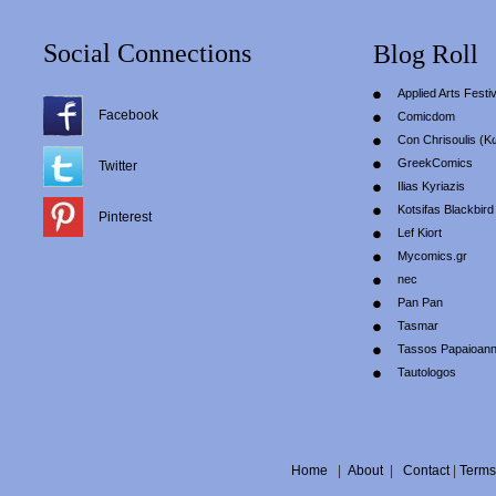
Social Connections
Blog Roll
Applied Arts Festiv
Facebook
Comicdom
Con Chrisoulis (Κ
GreekComics
Twitter
Ilias Kyriazis
Kotsifas Blackbird
Pinterest
Lef Kiort
Mycomics.gr
nec
Pan Pan
Tasmar
Tassos Papaioan
Tautologos
Home
|
About
|
Contact
|
Terms