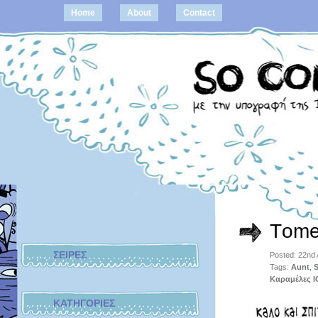
Home
About
Contact
Τom
ΣΕΙΡΕΣ
Posted: 22nd
Tags:
Aunt
,
S
Καραμέλες 
ΚΑΤΗΓΟΡΙΕΣ