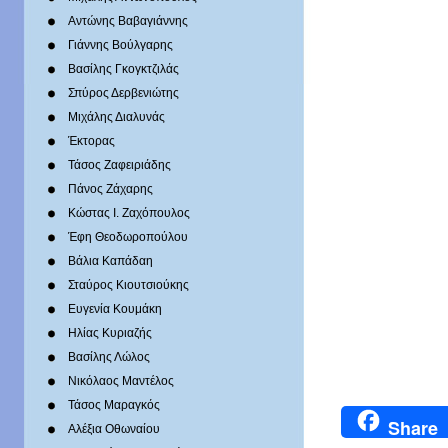
Αντώνης Βαβαγιάννης
Γιάννης Βούλγαρης
Βασίλης Γκογκτζιλάς
Σπύρος Δερβενιώτης
Mιχάλης Διαλυνάς
Έκτορας
Τάσος Ζαφειριάδης
Πάνος Ζάχαρης
Κώστας Ι. Ζαχόπουλoς
Έφη Θεοδωροπούλου
Βάλια Καπάδαη
Σταύρος Κιουτσιούκης
Ευγενία Κουμάκη
Ηλίας Κυριαζής
Βασίλης Λώλος
Νικόλαος Μαντέλος
Τάσος Μαραγκός
Share
Αλέξια Οθωναίου