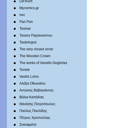
Lef Kiort
Mycomics.gr
nec
Pan Pan
Tasmar
Tassos Papaioannou
Tautologos
The very closed circle
The Wooden Crown
The works of Vassilis Gogtzilas
Tomek
Vasilis Lolos
Αλέξια Οθωναίου
Αντώνης Βαβαγιάννης
Βάλια Καπάδαη
Θανάσης Πετρόπουλος
Παύλος Παυλίδης
Πέτρος Χριστούλιας
Σοκοφρέτα