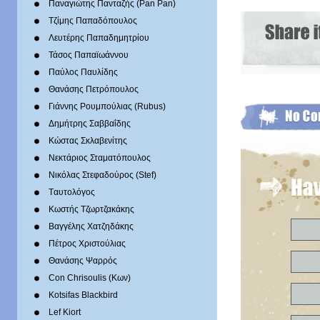
Παναγιώτης Πανταζής (Pan Pan)
Τζίμης Παπαδόπουλος
Λευτέρης Παπαδημητρίου
Τάσος Παπαϊωάννου
Παύλος Παυλίδης
Θανάσης Πετρόπουλος
Γιάννης Ρουμπούλιας (Rubus)
Δημήτρης Σαββαΐδης
Κώστας Σκλαβενίτης
Νεκτάριος Σταματόπουλος
Νικόλας Στεφαδούρος (Stef)
Tαυτολόγος
Κωστής Τζωρτζακάκης
Βαγγέλης Χατζηδάκης
Πέτρος Χριστούλιας
Θανάσης Ψαρρός
Con Chrisoulis (Κων)
Kotsifas Blackbird
Lef Kiort