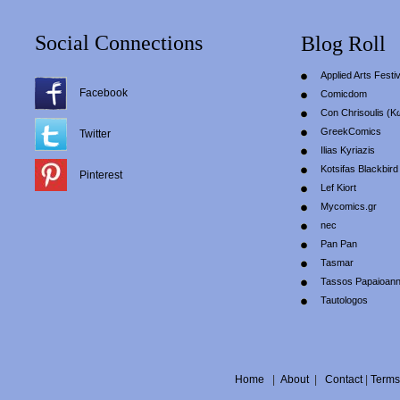
Social Connections
Blog Roll
Applied Arts Festiv
Facebook
Comicdom
Con Chrisoulis (Κ
GreekComics
Twitter
Ilias Kyriazis
Kotsifas Blackbird
Pinterest
Lef Kiort
Mycomics.gr
nec
Pan Pan
Tasmar
Tassos Papaioan
Tautologos
Home
|
About
|
Contact
|
Terms