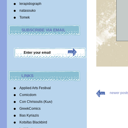
lerapidograph
natasouko
Tomek
SUBSCRIBE VIA EMAIL
LINKS
Applied Arts Festival
newer post
Comicdom
Con Chrisoulis (Κων)
GreekComics
Ilias Kyriazis
Kotsifas Blackbird