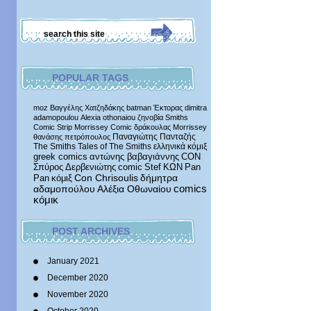
POPULAR TAGS
moz
Βαγγέλης Χατζηδάκης
batman
Έκτορας
dimitra
adamopoulou
Alexia othonaiou
ζηνοβία
Smiths
Comic Strip
Morrissey Comic
δράκουλας
Morrissey
Παναγιώτης Πανταζής
θανάσης πετρόπουλος
The Smiths
Tales of The Smiths
ελληνικά κόμιξ
greek comics
αντώνης βαβαγιάννης
CON
Σπύρος Δερβενιώτης
comic
Stef
ΚΩΝ
Pan
δήμητρα
Pan
κόμιξ
Con Chrisoulis
αδαμοπούλου
Αλέξια Οθωναίου
comics
κόμικ
POST ARCHIVES
January 2021
December 2020
November 2020