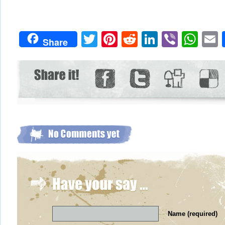
Twitter
Pinterest
Reddit
LinkedIn
Viber
Wh
Share
Name (required)