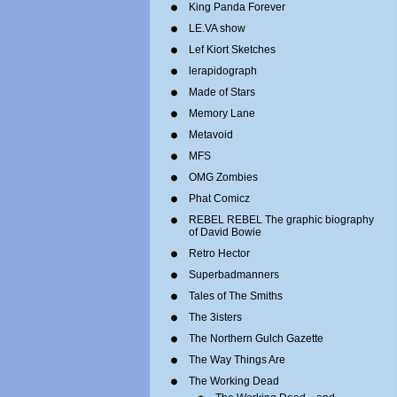
King Panda Forever
LE.VA show
Lef Kiort Sketches
lerapidograph
Made of Stars
Memory Lane
Metavoid
MFS
OMG Zombies
Phat Comicz
REBEL REBEL The graphic biography
of David Bowie
Retro Hector
Superbadmanners
Tales of The Smiths
The 3isters
The Northern Gulch Gazette
The Way Things Are
The Working Dead