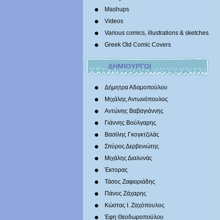
Mashups
Videos
Various comics, illustrations & sketches
Greek Old Comic Covers
ΔΗΜΙΟΥΡΓΟΙ
Δήμητρα Αδαμοπούλου
Μιχάλης Αντωνόπουλος
Αντώνης Βαβαγιάννης
Γιάννης Βούλγαρης
Βασίλης Γκογκτζιλάς
Σπύρος Δερβενιώτης
Mιχάλης Διαλυνάς
Έκτορας
Τάσος Ζαφειριάδης
Πάνος Ζάχαρης
Κώστας Ι. Ζαχόπουλoς
Έφη Θεοδωροπούλου