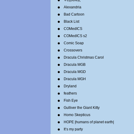
Ψυχούλης
Alexandria
Bad Cartoon
Black List
COMedICS
COMedICS s2
Comic Soap
Crossovers
Dracula Christmas Carol
Dracula MGB
Dracula MGD
Dracula MGH
Dryland
feathers
Fish Eye
Gulliver the Giant Kitty
Homo Skepticus
HOPE |humans of planet earth|
It’s my party