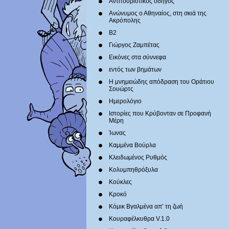
Αντιτουριστικός οδηγός
Ανώνυμος ο Αθηναίος, στη σκιά της
Ακρόπολης
Β2
Γιώργος Ζαμπέτας
Εικόνες στα σύννεφα
εντός των βημάτων
Η μνημειώδης απόδραση του Οράτιου
Σουώρτς
Ημερολόγιο
Ιστορίες που Κρύβονταν σε Προφανή
Μέρη
Ίωνας
Καμμένα Βούρλα
Κλειδωμένος Ρυθμός
Κολυμπηθρόξυλα
Κούκλες
Κροκό
Κόμικ Βγαλμένα απ’ τη ζωή
Κουραφέλκυθρα V.1.0