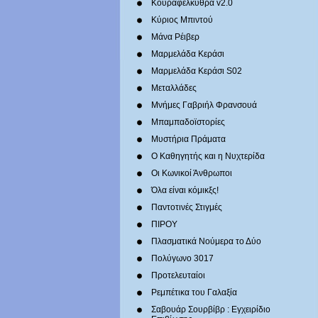
Κουραφέλκυθρα v2.0
Κύριος Μπιντού
Μάνα Ρέιβερ
Μαρμελάδα Κεράσι
Μαρμελάδα Κεράσι S02
Μεταλλάδες
Mνήμες Γαβριήλ Φρανσουά
Μπαμπαδοϊστορίες
Μυστήρια Πράματα
Ο Καθηγητής και η Νυχτερίδα
Οι Κωνικοί Άνθρωποι
Όλα είναι κόμικξς!
Παντοτινές Στιγμές
ΠΙΡΟΥ
Πλασματικά Νούμερα το Δύο
Πολύγωνο 3017
Προτελευταίοι
Ρεμπέτικα του Γαλαξία
Σαβουάρ Σουρβίβρ : Εγχειρίδιο