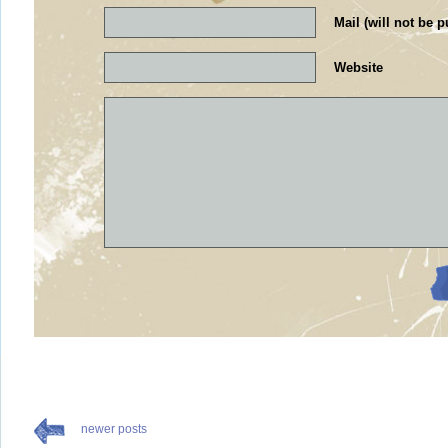
Mail (will not be p
Website
newer posts