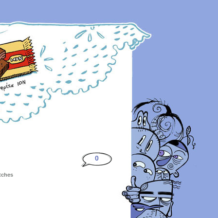
0
etches