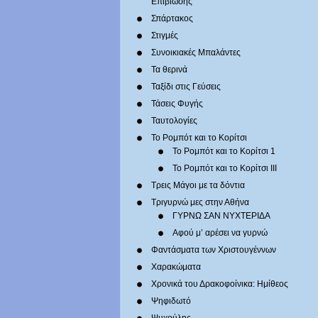
Επιβίωσης
Σπάρτακος
Στιγμές
Συνοικιακές Μπαλάντες
Τα θερινά
Ταξίδι στις Γεύσεις
Τάσεις Φυγής
Ταυτολογίες
Το Ρομπότ και το Κορίτσι
Το Ρομπότ και το Κορίτσι 1
Το Ρομπότ και το Κορίτσι III
Τρεις Μάγοι με τα δόντια
Τριγυρνώ μες στην Αθήνα
ΓΥΡΝΩ ΣΑΝ ΝΥΧΤΕΡΙΔΑ
Αφού μ’ αρέσει να γυρνώ
Φαντάσματα των Χριστουγέννων
Χαρακώματα
Χρονικά του Δρακοφοίνικα: Ημίθεος
Ψηφιδωτό