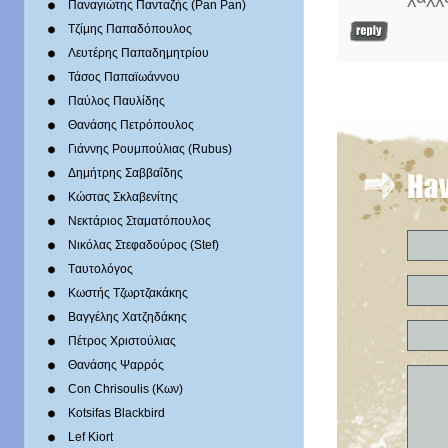
Παναγιώτης Πανταζής (Pan Pan)
Τζίμης Παπαδόπουλος
Λευτέρης Παπαδημητρίου
Τάσος Παπαϊωάννου
Παύλος Παυλίδης
Θανάσης Πετρόπουλος
Γιάννης Ρουμπούλιας (Rubus)
Δημήτρης Σαββαΐδης
Κώστας Σκλαβενίτης
Νεκτάριος Σταματόπουλος
Νικόλας Στεφαδούρος (Stef)
Tαυτολόγος
Κωστής Τζωρτζακάκης
Βαγγέλης Χατζηδάκης
Πέτρος Χριστούλιας
Θανάσης Ψαρρός
Con Chrisoulis (Κων)
Kotsifas Blackbird
Lef Kiort