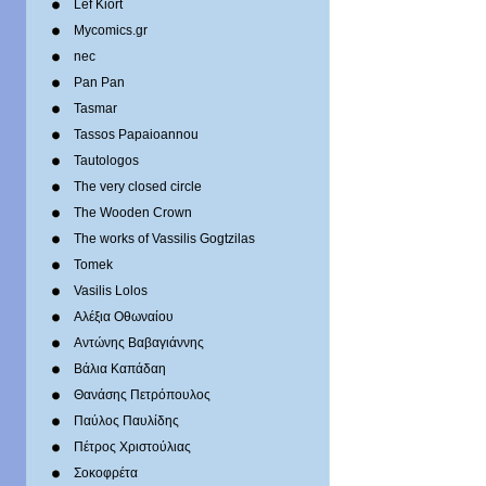
Lef Kiort
Mycomics.gr
nec
Pan Pan
Tasmar
Tassos Papaioannou
Tautologos
The very closed circle
The Wooden Crown
The works of Vassilis Gogtzilas
Tomek
Vasilis Lolos
Αλέξια Οθωναίου
Αντώνης Βαβαγιάννης
Βάλια Καπάδαη
Θανάσης Πετρόπουλος
Παύλος Παυλίδης
Πέτρος Χριστούλιας
Σοκοφρέτα