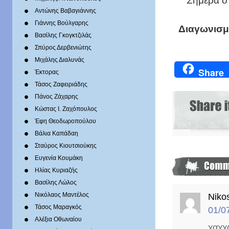
Σήμερα ο
Αντώνης Βαβαγιάννης
Γιάννης Βούλγαρης
Διαγωνισμ
Βασίλης Γκογκτζιλάς
Σπύρος Δερβενιώτης
Mιχάλης Διαλυνάς
Share
Έκτορας
Τάσος Ζαφειριάδης
Πάνος Ζάχαρης
Κώστας Ι. Ζαχόπουλoς
Έφη Θεοδωροπούλου
Βάλια Καπάδαη
Σταύρος Κιουτσιούκης
Ευγενία Κουμάκη
Ηλίας Κυριαζής
Βασίλης Λώλος
Νικόλαος Μαντέλος
Niko
Τάσος Μαραγκός
01/0
Αλέξια Οθωναίου
χαχχ