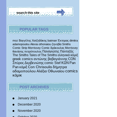
POPULAR TAGS
moz
Βαγγέλης Χατζηδάκης
batman
Έκτορας
dimitra
adamopoulou
Alexia othonaiou
ζηνοβία
Smiths
Comic Strip
Morrissey Comic
δράκουλας
Morrissey
Παναγιώτης Πανταζής
θανάσης πετρόπουλος
The Smiths
Tales of The Smiths
ελληνικά κόμιξ
greek comics
αντώνης βαβαγιάννης
CON
Σπύρος Δερβενιώτης
comic
Stef
ΚΩΝ
Pan
δήμητρα
Pan
κόμιξ
Con Chrisoulis
αδαμοπούλου
Αλέξια Οθωναίου
comics
κόμικ
POST ARCHIVES
January 2021
December 2020
November 2020