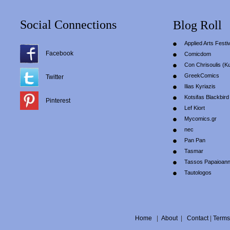
Social Connections
Blog Roll
Applied Arts Festiv
Facebook
Comicdom
Con Chrisoulis (Κ
GreekComics
Twitter
Ilias Kyriazis
Kotsifas Blackbird
Pinterest
Lef Kiort
Mycomics.gr
nec
Pan Pan
Tasmar
Tassos Papaioan
Tautologos
Home
|
About
|
Contact
|
Terms