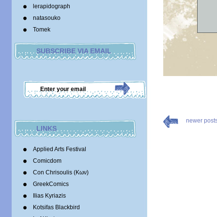
lerapidograph
natasouko
Tomek
SUBSCRIBE VIA EMAIL
newer post
LINKS
Applied Arts Festival
Comicdom
Con Chrisoulis (Κων)
GreekComics
Ilias Kyriazis
Kotsifas Blackbird